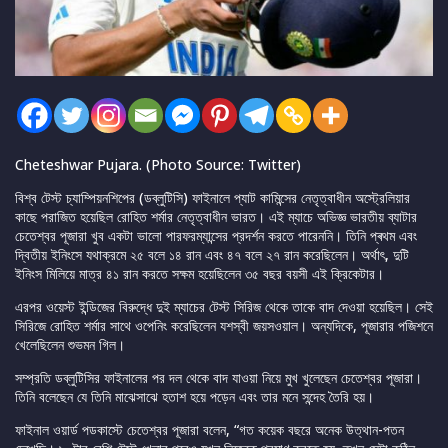
Cheteshwar Pujara. (Photo Source: Twitter)
বিশ্ব টেস্ট চ্যাম্পিয়নশিপের (ডব্লুটিসি) ফাইনালে প্যাট কামিন্সের নেতৃত্বাধীন অস্ট্রেলিয়ার
কাছে পরাজিত হয়েছিল রোহিত শর্মার নেতৃত্বাধীন ভারত। এই ম্যাচে অভিজ্ঞ ভারতীয় ব্যাটার
চেতেশ্বর পূজারা খুব একটা ভালো পারফরম্যান্সের প্রদর্শন করতে পারেননি। তিনি প্ৰথম এবং
দ্বিতীয় ইনিংসে যথাক্রমে ২৫ বলে ১৪ রান এবং ৪৭ বলে ২৭ রান করেছিলেন। অর্থাৎ, দুটি
ইনিংস মিলিয়ে মাত্র ৪১ রান করতে সক্ষম হয়েছিলেন ৩৫ বছর বয়সী এই ক্রিকেটার।
এরপর ওয়েস্ট ইন্ডিজের বিরুদ্ধে দুই ম্যাচের টেস্ট সিরিজ থেকে তাকে বাদ দেওয়া হয়েছিল। সেই
সিরিজে রোহিত শর্মার সাথে ওপেনিং করেছিলেন যশস্বী জয়সওয়াল। অন্যদিকে, পূজারার পজিশনে
খেলেছিলেন শুভমন গিল।
সম্প্রতি ডব্লুটিসির ফাইনালের পর দল থেকে বাদ যাওয়া নিয়ে মুখ খুলেছেন চেতেশ্বর পূজারা।
তিনি বলেছেন যে তিনি মাঝেসাঝে হতাশ হয়ে পড়েন এবং তার মনে সন্দেহ তৈরি হয়।
ফাইনাল ওয়ার্ড পডকাস্টে চেতেশ্বর পূজারা বলেন, “গত কয়েক বছরে অনেক উত্থান-পতন