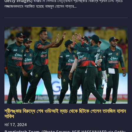
Getty Images) ধনঞ্জয় দি সিলভার নেতৃত্বাধীন শ্রীলঙ্কার বিরুদ্ধে প্রথম টেস্ট ম্যাচে
লজ্জাজনকভাবে পরাজিত হয়েছে নাজমুল হোসেন শান্তর...
শ্রীলঙ্কার বিরুদ্ধে শেষ ওডিআই ম্যাচ থেকে ছিটকে গেলেন তানজিম হাসান
সাকিব
মার্চ 17, 2024
Bangladesh Team. (Photo Source: ASIF HASSAN/AFP via Getty