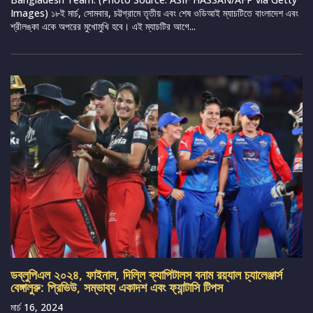
Images) ১৮ই মার্চ, সোমবার, চট্টগ্রামে তৃতীয় এবং শেষ ওডিআই ম্যাচটিতে বাংলাদেশ এবং
শ্রীলঙ্কা একে অপরের মুখোমুখি হবে। এই ম্যাচটির আগে...
ডব্লুপিএল ২০২৪, ফাইনাল, দিল্লি ক্যাপিটালস বনাম রয়্যাল চ্যালেঞ্জার্স
বেঙ্গালুরু: প্রিভিউ, সম্ভাব্য একাদশ এবং ফ্যান্টাসি টিপস
মার্চ 16, 2024