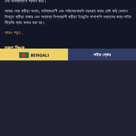
এবং ভবিষ্যদ্বাণী প্রদান করে।
আমরা সেরা ক্রীড়া সংবাদ, ভবিষ্যদ্বাণী এবং পর্যালোচনাগুলি সরবরাহ করার চেষ্টা করি যেখানে
বিস্তৃত ক্রীড়া বাজার এবং অন্যান্য বিশ্বব্যাপী ক্রীড়া ইভেন্টের পাশাপাশি ভক্তদের জন্য লাইভ
স্ট্রিমিং ম্যাচ কভার করা হয়।
আরও পড়ুন…
দ্রুত লিঙ্ক
লাইভ স্কোর
BENGALI
নিউজ
টুইটার-রিঅ্যাকশন
लলাইভ স্কোর
ভারত-বনাম-অস্ট্রেলিয়া
ফ্যান্টাসি-টিপ্স
আমাদের সম্পর্কে
আইপিএল
স্ট্যাট
মহিলাদের-টি২০-বিশ্বকাপ
এনালাইসিস
সাপোর্ট
আমাদের নিউজলেটার এ সাবস্ক্রাইব করুন।
এখনই সাবস্ক্রাইব করুন