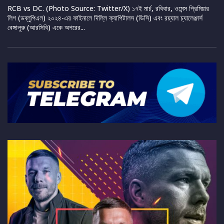
RCB vs DC. (Photo Source: Twitter/X) ১৭ই মার্চ, রবিবার, ওমেন্স প্রিমিয়ার
লিগ (ডব্লুপিএল) ২০২৪-এর ফাইনালে দিল্লি ক্যাপিটালস (ডিসি) এবং রয়্যাল চ্যালেঞ্জার্স
বেঙ্গালুরু (আরসিবি) একে অপরের...