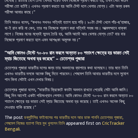
দেখেছি। ৯০টার বেশি টেস্ট খেলার পরেও যখন নিজেকে প্রমাণ করতে হয়, তখন সেটা কঠিন
পরীক্ষা তো বটেই। এখনও প্রমাণ করতে হয় আমি টেস্ট দলে খেলার যোগ্য। এটা অন্য রকম
পরীক্ষা আমার কাছে।”
তিনি আরও বলেন, “কখনও সখনও সত্যিই হতাশ হয়ে পড়ি। ৯০টা টেস্ট খেলে পাঁচ-ছ’হাজার,
যা-ই রান করি না কেন, তার পর নিজেকে প্রমাণ করা সত্যিই সহজ নয়। আত্মসম্মানে ধাক্কা
লাগে। নিজের মনের মধ্যেই সন্দেহ তৈরি হয়, আমি আদৌ আর খেলার যোগ্য তো? বার বার
নিজেকে প্রমাণ করতে হলে এমন আশঙ্কা অমূলক নয়।”
“আমি কোনও টেস্টে ৭০-৮০ রান করলে অন্তত ৮০ শতাংশ ক্ষেত্রে হয় ভারত সেই
ম্যাচ জিতেছে অথবা ড্র করেছে” – চেতেশ্বর পূজারা
চেতেশ্বর পূজারা ভারতীয় দলের জন্য তার অবদানের ব্যাপারে কথা বলেছেন। তার মতে তিনি
এখনও ভারতীয় দলকে অনেক কিছু দিতে পারবেন। শেষমেশ তিনি আবার ভারতীয় দলে সুযোগ
পান কিনা সেটাই এখন দেখার বিষয়।
চেতেশ্বর পূজারা বলেন, “ভারতীয় ক্রিকেটে কতটা অবদান রাখতে পেরেছি সেটা আমি জানি।
কিছু দিন আগেই একটা পরিসংখ্যান পেলাম। আমি কোনও টেস্টে ৭০-৮০ রান করলে অন্তত ৮০
শতাংশ ক্ষেত্রে হয় ভারত সেই ম্যাচ জিতেছে অথবা ড্র করেছে। তাই এখনও অনেক কিছু
দেওয়ার বাকি রয়েছে।”
The post
ডব্লুটিসির ফাইনালের পর ভারতীয় দলে আর ডাক পাননি চেতেশ্বর পূজারা,
শেষমেশ নিজের হতাশা নিয়ে মুখ খুললেন তিনি
appeared first on
CricTracker
Bengali
.