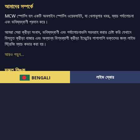
আমাদের সম্পর্কে
MCW স্পোর্টস হল একটি অনলাইন স্পোর্টস ওয়েবসাইট, যা খেলাধুলার খবর, ম্যাচ পর্যালোচনা
এবং ভবিষ্যদ্বাণী প্রদান করে।
আমরা সেরা ক্রীড়া সংবাদ, ভবিষ্যদ্বাণী এবং পর্যালোচনাগুলি সরবরাহ করার চেষ্টা করি যেখানে
বিস্তৃত ক্রীড়া বাজার এবং অন্যান্য বিশ্বব্যাপী ক্রীড়া ইভেন্টের পাশাপাশি ভক্তদের জন্য লাইভ
স্ট্রিমিং ম্যাচ কভার করা হয়।
আরও পড়ুন…
দ্রুত লিঙ্ক
লাইভ স্কোর
BENGALI
নিউজ
টুইটার-রিঅ্যাকশন
लলাইভ স্কোর
ভারত-বনাম-অস্ট্রেলিয়া
ফ্যান্টাসি-টিপ্স
আমাদের সম্পর্কে
আইপিএল
স্ট্যাট
মহিলাদের-টি২০-বিশ্বকাপ
এনালাইসিস
সাপোর্ট