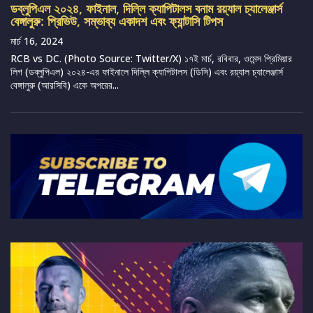
ডব্লুপিএল ২০২৪, ফাইনাল, দিল্লি ক্যাপিটালস বনাম রয়্যাল চ্যালেঞ্জার্স
বেঙ্গালুরু: প্রিভিউ, সম্ভাব্য একাদশ এবং ফ্যান্টাসি টিপস
মার্চ 16, 2024
RCB vs DC. (Photo Source: Twitter/X) ১৭ই মার্চ, রবিবার, ওমেন্স প্রিমিয়ার
লিগ (ডব্লুপিএল) ২০২৪-এর ফাইনালে দিল্লি ক্যাপিটালস (ডিসি) এবং রয়্যাল চ্যালেঞ্জার্স
বেঙ্গালুরু (আরসিবি) একে অপরের...