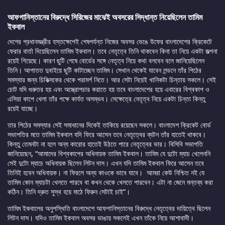
আফগানিস্তানের বিরুদ্ধে সিরিজের মাঝেই অবসরের সিদ্ধান্ত নিয়েছিলেন তামিম
ইকবাল
দেশের প্রধানমন্ত্রীর হস্তক্ষেপেই শেষপর্যন্ত নিজের অবসর ভেঙে উফের বাংলাদেশের ক্রিকেটে
ফেরার বার্তা দিয়েছিলেন তামিম ইকবাল। তবে নেতৃত্বে তিনি থাকবেন কিনা তা নিয়ে একটা জল্পনা
রয়েই গিয়েছে। কারণ ছুটি শেষে বোর্ডের সঙ্গে নেতৃত্ব নিয়ে কথা বলবেন বলে জানিয়েছিলেন
তিনি। আপাতত দুবাইয়ে ছুটি কাটাচ্ছেন তামিম। সেখান থেকেই যাবেন লন্ডনে তাঁর পিঠের
সমস্যার জন্য চিকিত্সকের থেকে পরামর্শ নিতে। আর সেটা নিয়েই খানিকটা চিন্তায় সকলে। সেই
চোট যদি গুরুতর হয় এবং অস্ত্রোপচার করাতে হয় তবে বাংলাদেশের হয়ে এবারের বিশ্বকাপ ও
এসিয়া কাপে খেলা তাঁর পক্ষে কার্যত অসম্ভব। সেক্ষেত্রে নেতৃত্ব নিয়ে একটা চিন্তা কিন্তু
রয়েই যাচ্ছে।
তার পিঠের সমস্যার সেই সমাধানের দিকেই তাকিয়ে রয়েছেন সকলে। বাংলাদেশ ক্রিকেট বোর্ড
সভাপতির মতে তামিম ইকবাল যদি ফিরে আসেন তবে নেতৃত্বের ব্যটন তাঁর হাতেই থাকবে।
কিন্তু তেমনটা না হলে অন্য কারোর হাতেই উঠতে পারে নেতৃত্বের ভার। বিসিবি সভাপতি
জানিয়েছেন, “আমাদের বিশ্বকাপের অধিনায়ক তামিম ইকবাল। তামিম যে দুটো ম্যাচ খেলেননি
সেই দুটো ম্যাচে অধিনায়ক ছিলেন লিটন দাস। এখন যদি তামিম ইকবাল ফিরে আসেন তবে
তিনিই হবেন অধিনায়ক। না ফিরলে অন্য কাওকে ভাবে যাবে। আমরা কেউ নিশ্চিত নই যে
তামিম কোন ম্যাচটা খেলতে পারবে বা কখন থেকে খেলতে পারবেন। এটা না জেনে মন্তব্য করা
কঠিন। তিনি দ্রুত সুস্থ হয়ে মাঠে ফিরুন সেটাই চাই”।
তামিম ইকবালের অনুপস্থিতি বাংলাদেশে আফগানিস্তানের বিরুদ্ধে নেতৃত্বের দায়িত্বে ছিলেন
লিটন দাস। যদিও তামিম ইকবাল অবসর ভাঙায় সকলেই এখন তাঁকে নিয়ে আশাবাদী।