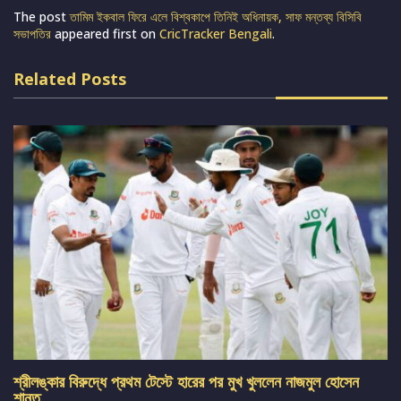
The post
তামিম ইকবাল ফিরে এলে বিশ্বকাপে তিনিই অধিনায়ক, সাফ মন্তব্য বিসিবি
সভাপতির
appeared first on
CricTracker Bengali
.
Related Posts
শ্রীলঙ্কার বিরুদ্ধে প্রথম টেস্টে হারের পর মুখ খুললেন নাজমুল হোসেন
শান্ত