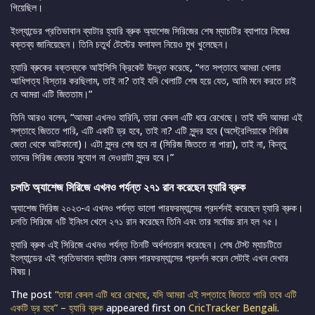
গিয়েছিল।
ইংল্যান্ডের প্রতিভাবান ব্যাটার হ্যারি ব্রুক অ্যাশেজ সিরিজের শেষ ম্যাচটির ব্যাপারে নিজের
বক্তব্য জানিয়েছেন। তিনি চতুর্থ টেস্টের ফলাফল নিয়েও মুখ খুলেছেন।
হ্যারি ব্রুকের বক্তব্যকে আইসিসি ক্রিকেট উদ্ধৃত করেছে, “গত সপ্তাহে আমরা খেলায়
আধিপত্য বিস্তার করছিলাম, তাই না? তাই যদি খেলাটি শেষ হয়ে যেত, আমি মনে করতে চাই
যে আমরা এটি জিততাম।”
তিনি আরও বলেন, “আমরা এখনও হারিনি, তারা কেবল এটি ধরে রেখেছে। তাই যদি আমরা এই
সপ্তাহে জিততে পারি, এটি একটি ড্র হবে, তাই না? এটি সুন্দর হবে (অস্ট্রেলিয়াকে সিরিজ
জেতা থেকে আটকানো)। এটা সুন্দর শেষ হবে না (সিরিজ জিততে না পারা), তাই না, কিন্তু
তাদের সিরিজ জেতার সুযোগ না দেওয়াটা সুন্দর হবে।”
চলতি অ্যাশেজ সিরিজে এখনও পর্যন্ত ২৭১ রান করেছেন হ্যারি ব্রুক
অ্যাশেজ সিরিজ ২০২৩-এ এখনও পর্যন্ত ভালো পারফরম্যান্সের প্রদর্শনই করেছেন হ্যারি ব্রুক।
চলতি সিরিজে ৭টি ইনিংস খেলে ২৭১ রান করেছেন তিনি এবং তার সর্বোচ্চ রান হল ৭৫।
হ্যারি ব্রুক এই সিরিজে এখনও পর্যন্ত তিনটি অর্ধশতরান করেছেন। শেষ টেস্ট ম্যাচটিতে
ইংল্যান্ডের এই প্রতিভাবান ব্যাটার কেমন পারফরম্যান্সের প্রদর্শন করেন সেটাই এখন দেখার
বিষয়।
The post
“তারা কেবল এটি ধরে রেখেছে, যদি আমরা এই সপ্তাহে জিততে পারি তবে এটি
একটি ড্র হবে” – হ্যারি ব্রুক
appeared first on
CricTracker Bengali
.