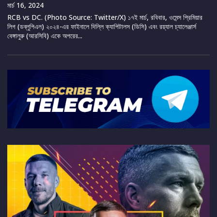
মার্চ 16, 2024
RCB vs DC. (Photo Source: Twitter/X) ১৭ই মার্চ, রবিবার, ওমেন্স প্রিমিয়ার
লিগ (ডব্লুপিএল) ২০২৪-এর ফাইনালে দিল্লি ক্যাপিটালস (ডিসি) এবং রয়্যাল চ্যালেঞ্জার্স
বেঙ্গালুরু (আরসিবি) একে অপরের...