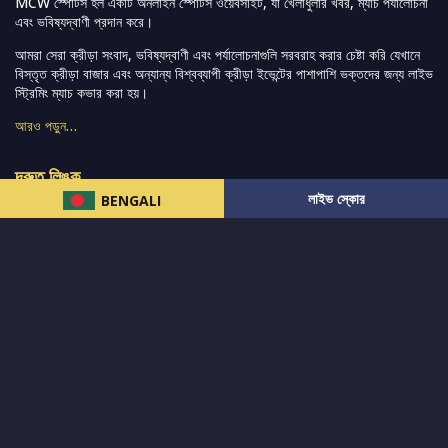
MCW স্পোর্টস হল একটি অনলাইন স্পোর্টস ওয়েবসাইট, যা খেলাধুলার খবর, ম্যাচ পর্যালোচনা
এবং ভবিষ্যদ্বাণী প্রদান করে।
আমরা সেরা ক্রীড়া সংবাদ, ভবিষ্যদ্বাণী এবং পর্যালোচনাগুলি সরবরাহ করার চেষ্টা করি যেখানে
বিস্তৃত ক্রীড়া বাজার এবং অন্যান্য বিশ্বব্যাপী ক্রীড়া ইভেন্টের পাশাপাশি ভক্তদের জন্য লাইভ
স্ট্রিমিং ম্যাচ কভার করা হয়।
আরও পড়ুন…
দ্রুত লিঙ্ক
লাইভ স্কোর
BENGALI
নিউজ
টুইটার-রিঅ্যাকশন
लলাইভ স্কোর
ভারত-বনাম-অস্ট্রেলিয়া
ফ্যান্টাসি-টিপ্স
আমাদের সম্পর্কে
আইপিএল
স্ট্যাট
মহিলাদের-টি২০-বিশ্বকাপ
এনালাইসিস
সাপোর্ট
আমাদের নিউজলেটার এ সাবস্ক্রাইব করুন।
এখনই সাবস্ক্রাইব করুন