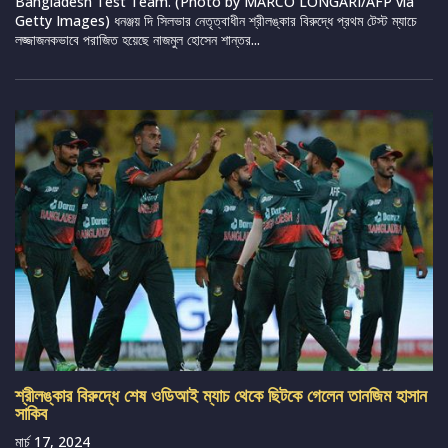
Bangladesh Test Team. (Photo by MARCO LONGARI/AFP via
Getty Images) ধনঞ্জয় দি সিলভার নেতৃত্বাধীন শ্রীলঙ্কার বিরুদ্ধে প্রথম টেস্ট ম্যাচে
লজ্জাজনকভাবে পরাজিত হয়েছে নাজমুল হোসেন শান্তর...
শ্রীলঙ্কার বিরুদ্ধে শেষ ওডিআই ম্যাচ থেকে ছিটকে গেলেন তানজিম হাসান
সাকিব
মার্চ 17, 2024