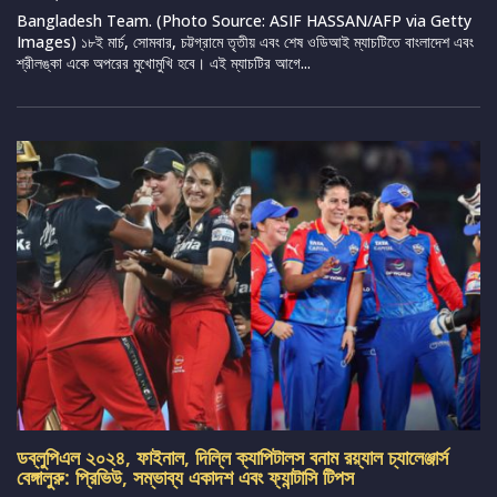
Bangladesh Team. (Photo Source: ASIF HASSAN/AFP via Getty
Images) ১৮ই মার্চ, সোমবার, চট্টগ্রামে তৃতীয় এবং শেষ ওডিআই ম্যাচটিতে বাংলাদেশ এবং
শ্রীলঙ্কা একে অপরের মুখোমুখি হবে। এই ম্যাচটির আগে...
ডব্লুপিএল ২০২৪, ফাইনাল, দিল্লি ক্যাপিটালস বনাম রয়্যাল চ্যালেঞ্জার্স
বেঙ্গালুরু: প্রিভিউ, সম্ভাব্য একাদশ এবং ফ্যান্টাসি টিপস