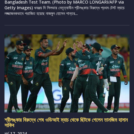
Bangladesh Test Team. (Photo by MARCO LONGARI/AFP via
Getty Images) ধনঞ্জয় দি সিলভার নেতৃত্বাধীন শ্রীলঙ্কার বিরুদ্ধে প্রথম টেস্ট ম্যাচে
লজ্জাজনকভাবে পরাজিত হয়েছে নাজমুল হোসেন শান্তর...
শ্রীলঙ্কার বিরুদ্ধে শেষ ওডিআই ম্যাচ থেকে ছিটকে গেলেন তানজিম হাসান
সাকিব
মার্চ 17, 2024