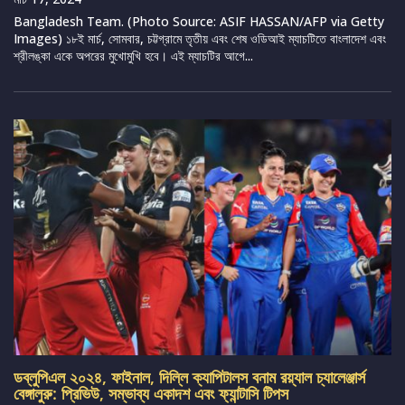
Bangladesh Team. (Photo Source: ASIF HASSAN/AFP via Getty
Images) ১৮ই মার্চ, সোমবার, চট্টগ্রামে তৃতীয় এবং শেষ ওডিআই ম্যাচটিতে বাংলাদেশ এবং
শ্রীলঙ্কা একে অপরের মুখোমুখি হবে। এই ম্যাচটির আগে...
ডব্লুপিএল ২০২৪, ফাইনাল, দিল্লি ক্যাপিটালস বনাম রয়্যাল চ্যালেঞ্জার্স
বেঙ্গালুরু: প্রিভিউ, সম্ভাব্য একাদশ এবং ফ্যান্টাসি টিপস