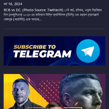
মার্চ 16, 2024
RCB vs DC. (Photo Source: Twitter/X) ১৭ই মার্চ, রবিবার, ওমেন্স প্রিমিয়ার
লিগ (ডব্লুপিএল) ২০২৪-এর ফাইনালে দিল্লি ক্যাপিটালস (ডিসি) এবং রয়্যাল চ্যালেঞ্জার্স
বেঙ্গালুরু (আরসিবি) একে অপরের...