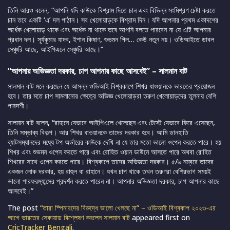
তিনি আরও বলেন, “আপনি যদি কাউকে বিশ্রাম দিতে চান এবং বিভিন্ন সংমিশ্রণ চেষ্টা করতে
চান তবে একটি ‘এ’ দল পাঠান। সব খেলোয়াড়কে বিশ্রাম দিন। যদি আপনার প্রথম একাদশের
অর্ধেক খেলোয়াড় থাকে এবং অর্ধেক না থাকে তবে আপনি বলতে পারবেন না যে এটি আপনার
প্রধান দল। সূর্যকুমার যাদব, ইশান কিষাণ, শুভমন গিল… কেউ নতুন নয়। ওডিআইতে ডাবল
সেঞ্চুরি আছে, আইপিএলে সেঞ্চুরি আছে।”
“আপনার অভিজ্ঞতা দরকার, চাপ আপনার কাছে আসবেই” – সালমান বাট
সালমান বাট মনে করছেন যে আসন্ন ওডিআই বিশ্বকাপে শিখর ধাওয়ানকে ভারতের প্রয়োজন
হবে। তার মতে চাপ সামলানোর ক্ষেত্রে অভিজ্ঞ খেলোয়াড়রা তরুণ খেলোয়াড়দের তুলনায় বেশি
পারদর্শী।
সালমান বাট বলেন, “রাহানে যেভাবে আইপিএলে খেলেছেন এবং টেস্টে যেভাবে ফিরে এসেছেন,
তিনি সম্ভাব্য বিকল্প। আর শিখর ধাওয়ানকে তাদের দরকার হবে। আমি ডানহাতি
ব্যাটসম্যানদের মধ্যে টপ অর্ডারের কাউকে দেখি না যে তার মতো ভালো ওপেন করতে পারে। হয়
শিখর এবং শুভমন ওপেন করতে পারে এবং রোহিত ওয়ান ডাউনে আসতে পারে অথবা রোহিত
শিখরের সাথে ওপেন করতে পারে। বিশ্বকাপে তাদের অভিজ্ঞতা দরকার। ৫/৬ নম্বরে তাদের
একজন লোক দরকার, হয় রাহুল বা রাহানে। যখন চাপ থাকে তখন তরুণরা বেশিরভাগ সময়ই
ভালো পারফরম্যান্সের প্রদর্শন করতে পারেন না। আপনার অভিজ্ঞতা দরকার, চাপ আপনার কাছে
আসবেই।”
The post
“তারা স্পিনারদের বিরুদ্ধে ভালো খেলছে না” – ওডিআই বিশ্বকাপ ২০২৩-এর
আগে ভারতের স্কোয়াড বিশ্লেষণ করলেন সালমান বাট
appeared first on
CricTracker Bengali
.