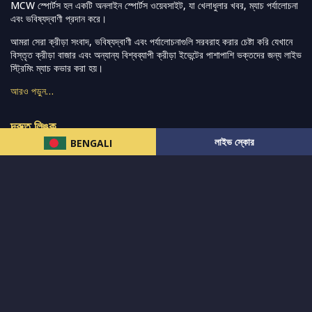
MCW স্পোর্টস হল একটি অনলাইন স্পোর্টস ওয়েবসাইট, যা খেলাধুলার খবর, ম্যাচ পর্যালোচনা
এবং ভবিষ্যদ্বাণী প্রদান করে।
আমরা সেরা ক্রীড়া সংবাদ, ভবিষ্যদ্বাণী এবং পর্যালোচনাগুলি সরবরাহ করার চেষ্টা করি যেখানে
বিস্তৃত ক্রীড়া বাজার এবং অন্যান্য বিশ্বব্যাপী ক্রীড়া ইভেন্টের পাশাপাশি ভক্তদের জন্য লাইভ
স্ট্রিমিং ম্যাচ কভার করা হয়।
আরও পড়ুন…
দ্রুত লিঙ্ক
লাইভ স্কোর
BENGALI
নিউজ
টুইটার-রিঅ্যাকশন
लলাইভ স্কোর
ভারত-বনাম-অস্ট্রেলিয়া
ফ্যান্টাসি-টিপ্স
আমাদের সম্পর্কে
আইপিএল
স্ট্যাট
মহিলাদের-টি২০-বিশ্বকাপ
এনালাইসিস
সাপোর্ট
আমাদের নিউজলেটার এ সাবস্ক্রাইব করুন।