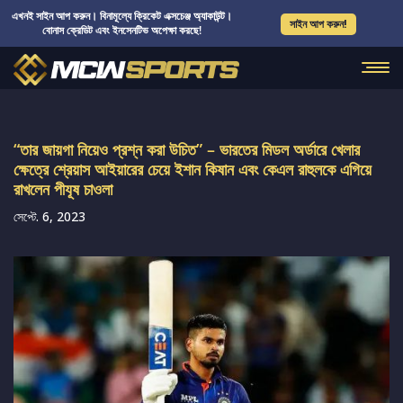
এখনই সাইন আপ করুন। বিনামূল্যে ক্রিকেট এক্সচেঞ্জ অ্যাকাউন্ট।
সাইন আপ করুন!
বোনাস ক্রেডিট এবং ইনসেনটিভ অপেক্ষা করছে!
“তার জায়গা নিয়েও প্রশ্ন করা উচিত” – ভারতের মিডল অর্ডারে খেলার
ক্ষেত্রে শ্রেয়াস আইয়ারের চেয়ে ইশান কিষান এবং কেএল রাহুলকে এগিয়ে
রাখলেন পীযূষ চাওলা
সেপ্টে. 6, 2023