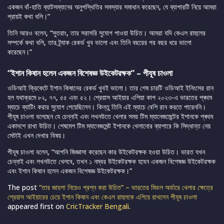
একজন বাঁ-হাতি ব্যাটসম্যানের অনুপস্থিতির সমস্যার সমাধান করেছেন, যে ব্যাপারটি নিয়ে আমরা
প্রায়ই কথা বলি।”
তিনি আরও বলেন, “সুতরাং, তার সরাসরি সুযোগ পাওয়া উচিত। আমরা যদি কেএল রাহুলের
সম্পর্কে কথা বলি, তার ট্র্যাক রেকর্ড খুব ভালো এবং তিনি বছরের পর বছর ধরে ভালো
করেছেন।”
“ইশান কিষান হলেন একজন বিশেষজ্ঞ উইকেটরক্ষক” – পীযূষ চাওলা
ওডিআই ক্রিকেটে ইশান কিষানের রেকর্ড খুবই ভালো। তার শেষ চারটি ওডিআই ইনিংসের রান
হল যথাক্রমে ৮২, ৭৭, ৫৫ এবং ৫২। শ্রেয়াস আইয়ার এশিয়া কাপ ২০২৩-এ ভারতের প্ৰথম
ম্যাচে ব্যাটিং করার সুযোগ পেয়েছিলেন। কিন্তু তিনি এই ম্যাচে বেশি রান করতে পারেননি।
পীযূষ চাওলা বলেছেন যে চেন্নাই এবং লখনউতে খেলার সময় টিম ম্যানেজমেন্টের ইশানকে প্ৰথম
একাদশে রাখা উচিত। শেষমেশ টিম ম্যানেজমেন্ট ইশানকে খেলানোর ব্যাপারে কি সিদ্ধান্ত নেয়
সেটাই এখন দেখার বিষয়।
পীযূষ চাওলা বলেন, “আপনি জিজ্ঞাসা করেছেন কার উইকেটরক্ষক হওয়া উচিত। ভারত যখন
চেন্নাই এবং লখনউতে খেলবে, তখন ১ নম্বর উইকেটরক্ষক হবেন একজন বিশেষজ্ঞ উইকেটরক্ষক
এবং ইশান কিষান হলেন একজন বিশেষজ্ঞ উইকেটরক্ষক।”
The post
“তার জায়গা নিয়েও প্রশ্ন করা উচিত” – ভারতের মিডল অর্ডারে খেলার ক্ষেত্রে
শ্রেয়াস আইয়ারের চেয়ে ইশান কিষান এবং কেএল রাহুলকে এগিয়ে রাখলেন পীযূষ চাওলা
appeared first on
CricTracker Bengali
.