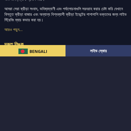
আমরা সেরা ক্রীড়া সংবাদ, ভবিষ্যদ্বাণী এবং পর্যালোচনাগুলি সরবরাহ করার চেষ্টা করি যেখানে
বিস্তৃত ক্রীড়া বাজার এবং অন্যান্য বিশ্বব্যাপী ক্রীড়া ইভেন্টের পাশাপাশি ভক্তদের জন্য লাইভ
স্ট্রিমিং ম্যাচ কভার করা হয়।
আরও পড়ুন…
দ্রুত লিঙ্ক
লাইভ স্কোর
BENGALI
নিউজ
টুইটার-রিঅ্যাকশন
लলাইভ স্কোর
ভারত-বনাম-অস্ট্রেলিয়া
ফ্যান্টাসি-টিপ্স
আমাদের সম্পর্কে
আইপিএল
স্ট্যাট
মহিলাদের-টি২০-বিশ্বকাপ
এনালাইসিস
সাপোর্ট
আমাদের নিউজলেটার এ সাবস্ক্রাইব করুন।
এখনই সাবস্ক্রাইব করুন