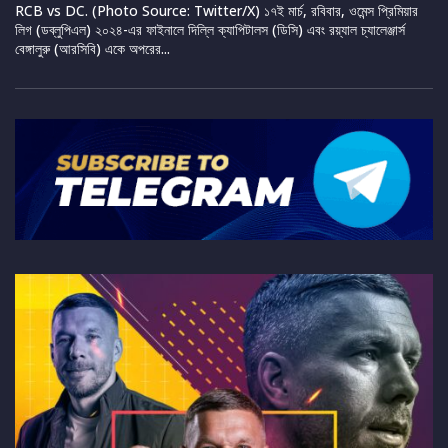
RCB vs DC. (Photo Source: Twitter/X) ১৭ই মার্চ, রবিবার, ওমেন্স প্রিমিয়ার
লিগ (ডব্লুপিএল) ২০২৪-এর ফাইনালে দিল্লি ক্যাপিটালস (ডিসি) এবং রয়্যাল চ্যালেঞ্জার্স
বেঙ্গালুরু (আরসিবি) একে অপরের...