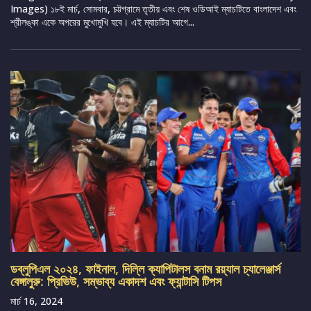
Images) ১৮ই মার্চ, সোমবার, চট্টগ্রামে তৃতীয় এবং শেষ ওডিআই ম্যাচটিতে বাংলাদেশ এবং
শ্রীলঙ্কা একে অপরের মুখোমুখি হবে। এই ম্যাচটির আগে...
ডব্লুপিএল ২০২৪, ফাইনাল, দিল্লি ক্যাপিটালস বনাম রয়্যাল চ্যালেঞ্জার্স
বেঙ্গালুরু: প্রিভিউ, সম্ভাব্য একাদশ এবং ফ্যান্টাসি টিপস
মার্চ 16, 2024