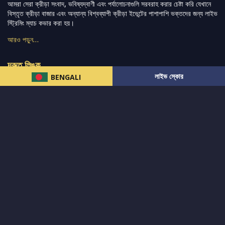
আমরা সেরা ক্রীড়া সংবাদ, ভবিষ্যদ্বাণী এবং পর্যালোচনাগুলি সরবরাহ করার চেষ্টা করি যেখানে
বিস্তৃত ক্রীড়া বাজার এবং অন্যান্য বিশ্বব্যাপী ক্রীড়া ইভেন্টের পাশাপাশি ভক্তদের জন্য লাইভ
স্ট্রিমিং ম্যাচ কভার করা হয়।
আরও পড়ুন…
দ্রুত লিঙ্ক
লাইভ স্কোর
BENGALI
নিউজ
টুইটার-রিঅ্যাকশন
लলাইভ স্কোর
ভারত-বনাম-অস্ট্রেলিয়া
ফ্যান্টাসি-টিপ্স
আমাদের সম্পর্কে
আইপিএল
স্ট্যাট
মহিলাদের-টি২০-বিশ্বকাপ
এনালাইসিস
সাপোর্ট
আমাদের নিউজলেটার এ সাবস্ক্রাইব করুন।
এখনই সাবস্ক্রাইব করুন