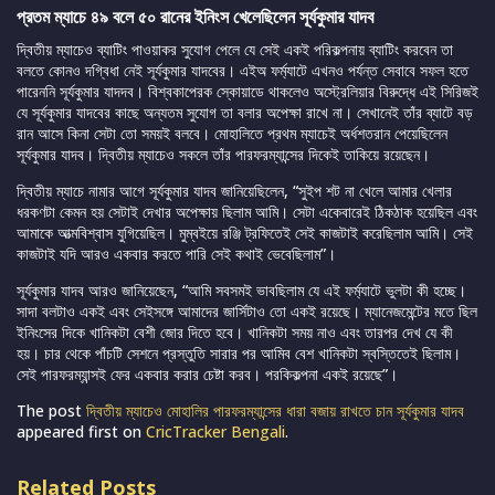
প্রতম ম্যাচে ৪৯ বলে ৫০ রানের ইনিংস খেলেছিলেন সূর্যকুমার যাদব
দ্বিতীয় ম্যাচেও ব্যাটিং পাওয়াকর সুযোগ পেলে যে সেই একই পরিকল্পনায় ব্যাটিং করবেন তা
বলতে কোনও দগ্বিধা নেই সূর্যকুমার যাদবের। এইঅ ফর্ম্যাটে এখনও পর্যন্ত সেবাবে সফল হতে
পারেননি সূর্যকুমার যাদদব। বিশ্বকাপেরক স্কোয়াডে থাকলেও অস্ট্রেলিয়ার বিরুদ্ধে এই সিরিজই
যে সূর্যকুমার যাদবের কাছে অন্যতম সুযোগ তা বলার অপেক্ষা রাখে না। সেখানেই তাঁর ব্যাটে বড়
রান আসে কিনা সেটা তো সময়ই বলবে। মোহালিতে প্রথম ম্যাচেই অর্ধশতরান পেয়েছিলেন
সূর্যকুমার যাদব। দ্বিতীয় ম্যাচেও সকলে তাঁর পারফরম্যান্সের দিকেই তাকিয়ে রয়েছেন।
দ্বিতীয় ম্যাচে নামার আগে সূর্যকুমার যাদব জানিয়েছিলেন, “সুইপ শট না খেলে আমার খেলার
ধরকণটা কেমন হয় সেটাই দেখার অপেক্ষায় ছিলাম আমি। সেটা একেবারেই ঠিকঠাক হয়েছিল এবং
আমাকে আত্মবিশ্বাস যুগিয়েছিল। মুম্বইয়ে রঞ্জি ট্রফিতেই সেই কাজটাই করেছিলাম আমি। সেই
কাজটাই যদি আরও একবার করতে পারি সেই কথাই ভেবেছিলাম”।
সূর্যকুমার যাদব আরও জানিয়েছেন, “আমি সবসমই ভাবছিলাম যে এই ফর্ম্যাটে ভুলটা কী হচ্ছে।
সাদা বলটাও একই এবং সেইসঙ্গে আমাদের জার্সিটাও তো একই রয়েছে। ম্যানেজমেন্টের মতে ছিল
ইনিংসের দিকে খানিকটা বেশী জোর দিতে হবে। খানিকটা সময় নাও এবং তারপর দেখ যে কী
হয়। চার থেকে পাঁচটি সেশনে প্রস্তুতি সারার পর আমিব বেশ খানিকটা স্বস্তিতেই ছিলাম।
সেই পারফরম্যান্সই ফের একবার করার চেষ্টা করব। পরকিকল্পনা একই রয়েছে”।
The post
দ্বিতীয় ম্যাচেও মোহালির পারফরম্যান্সের ধারা বজায় রাখতে চান সূর্যকুমার যাদব
appeared first on
CricTracker Bengali
.
Related Posts