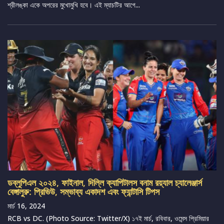
শ্রীলঙ্কা একে অপরের মুখোমুখি হবে। এই ম্যাচটির আগে...
ডব্লুপিএল ২০২৪, ফাইনাল, দিল্লি ক্যাপিটালস বনাম রয়্যাল চ্যালেঞ্জার্স
বেঙ্গালুরু: প্রিভিউ, সম্ভাব্য একাদশ এবং ফ্যান্টাসি টিপস
মার্চ 16, 2024
RCB vs DC. (Photo Source: Twitter/X) ১৭ই মার্চ, রবিবার, ওমেন্স প্রিমিয়ার