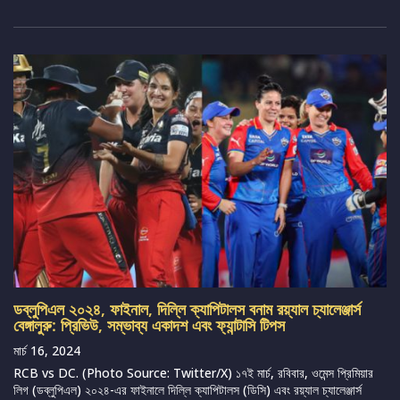
ডব্লুপিএল ২০২৪, ফাইনাল, দিল্লি ক্যাপিটালস বনাম রয়্যাল চ্যালেঞ্জার্স
বেঙ্গালুরু: প্রিভিউ, সম্ভাব্য একাদশ এবং ফ্যান্টাসি টিপস
মার্চ 16, 2024
RCB vs DC. (Photo Source: Twitter/X) ১৭ই মার্চ, রবিবার, ওমেন্স প্রিমিয়ার
লিগ (ডব্লুপিএল) ২০২৪-এর ফাইনালে দিল্লি ক্যাপিটালস (ডিসি) এবং রয়্যাল চ্যালেঞ্জার্স