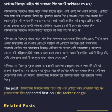
নেপালের বিরুদ্ধে রোহিত শর্মা ও শুভমন গিল দুজনই অর্ধশতরান পেয়েছেন
পাকিস্তানের বিরুদ্ধে নামার আগে শুভমন গিলের মুকেও সেই একই কথা শোনা গিয়েছে। রোহিত
শর্মার সঙ্গে তাঁর বোঝাপড়া নিয়েই মুখ খুলেছেন শুভমন গিল। পাওয়ার প্লের মঞ্চে শুভমন গিল
যখন গ্রাউন্ড শট খেলতে বিশেষ ভালবাসেন। সেই সময়ই রোহিত শর্মার পছন্দ এরিয়ান শট।
তাদের দুজনের মধ্যে একটা আলাদা বোঝাপড়া রয়েছে। সেটাই যে এবার শুভমন গিল
পাকিস্তানের বিরুদ্ধে কাজে লাগাতে চলেছেন তা বলার অপেক্ষা রাখে না।
পাকিস্তানের বিরুদ্ধে নামার আগে সাংবাদিক সম্মেলনে এসে শুভমন গিল জানিয়েছেন, “আমি এমন
একজন ক্রিকেটার যে পাওয়ার প্লে-তে গ্রাউন্ড শট খেলতেই সবচেয়ে বেশী ভালবাসেন।
সেখানেই রোহিত শর্মা বোলারদের বিরুদ্ধে এরিয়াল শট খেলতে বেশী ভালবাসেন। আমাদের
দুজনের এই কম্বিনেশনটাই সবচেয়ে ভাল কাজে দেয়। আমরা দুজন ক্রিকেটার যতটাই ভিন্ন হই,
সেটা বোলারদের ততটাই সমস্যার মধ্যে সামনে ফেলে দেয়”।
পাকিস্তানের বিরুদ্ধে প্রথম ম্যাচে একেবারেই ভাল পারফরম্যান্স দেখাতে পারেননি এই দুই
তারকা ক্রিকেটার। বড় রানের খাতা খুলতে পারেননি রোহিত শর্মা এবং শুভমন গিল। সেই ভুল
থেকে শিক্ষা নিয়ে এই ম্যাচই পাকিস্তানের বিরুদ্ধে ঘুরে দাঁড়াকে মরিয়া হয়ে রয়েছেন শুভমন
গিল।
The post
পাকিস্তানের বিরুদ্ধে নামার আগে তাঁর এবং রোহিত শর্মার বোঝাপড়া নিয়ে মুখ
খুললেন শুভমন গিল
appeared first on
CricTracker Bengali
.
Related Posts