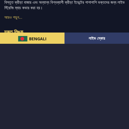
বিস্তৃত ক্রীড়া বাজার এবং অন্যান্য বিশ্বব্যাপী ক্রীড়া ইভেন্টের পাশাপাশি ভক্তদের জন্য লাইভ
স্ট্রিমিং ম্যাচ কভার করা হয়।
আরও পড়ুন…
দ্রুত লিঙ্ক
লাইভ স্কোর
BENGALI
নিউজ
টুইটার-রিঅ্যাকশন
लলাইভ স্কোর
ভারত-বনাম-অস্ট্রেলিয়া
ফ্যান্টাসি-টিপ্স
আমাদের সম্পর্কে
আইপিএল
স্ট্যাট
মহিলাদের-টি২০-বিশ্বকাপ
এনালাইসিস
সাপোর্ট
আমাদের নিউজলেটার এ সাবস্ক্রাইব করুন।
এখনই সাবস্ক্রাইব করুন
আমাদের অনুসরণ করুন এবং সর্বশেষ আপডেট পান