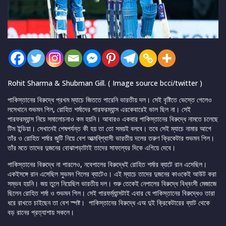
Rohit Sharma & Shubman Gill. ( Image source bcci/twitter )
পাকিস্তানের বিরুদ্ধে প্রখম ম্যাচে জিততে পারেনি ভারতীয় দল। সেই বৃষ্টিতে ভেস্তে গেলেও
লসেখানে শুভমন গিল, রোহিত শর্মাদের পারফরম্যান্স এরকেবারেই ভাল ছিল না। সেই
পারফরম্যান্স নিয়ে সমালোচনাও কম হয়নি। আবারও একবার পাকিস্তানের বিরুদ্ধে নামতে চলেছে
টিম ইন্ডিয়া। সেখানেই শেষপর্যন্ত কী হয় তা তো সময়ই বলবে। তবে সেই ম্যাচে নামার আগে
তাঁর ও রোহিত শর্মার জুটি নিয়ে বেশ আত্মবি্শ্বাসী ভারতীয় দলের তরুণ ক্রিকেটার শুভমন গিল।
তাঁর মতে তাদের দুজনের বোঝাপড়াটাই তাদের সাফল্যের দিকে এগিয়ে দেবে।
পাকিস্তানের বিরুদ্ধে না পারলেও, নবেপালের বিরুদ্ধেই রোহিত শর্মার ব্যাটে রান এসেছিল।
একইসঙ্গে রান এসেছিল সুভমন গিলের ব্যাটেও। এই ম্যাচে তাদের দুজনের কাওকেই আউট করা
সম্ভব হয়নি। জয় তুলে নিয়েছিল ভারতীয় দল। শুরু তেকেই নেপালের বিরুদ্ধে বিধ্বংসী মেজাজে
ছিলেন রোহিত শর্মা ও শুভমন গিল। সেই পারফর্ম্যান্সটাই এবার যে পাকিস্তানের বিরুদ্ধেও তারা
ধরে রাখতে চাইছেন তা বেশ স্পষ্ট। পাকিস্তানের বিরুদ্ধে এঅ দুই ক্রিকেটারের ব্যাট থেকে
বড় রানের প্রত্যাশায় সকলে।