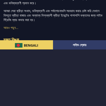
এবং ভবিষ্যদ্বাণী প্রদান করে।
আমরা সেরা ক্রীড়া সংবাদ, ভবিষ্যদ্বাণী এবং পর্যালোচনাগুলি সরবরাহ করার চেষ্টা করি যেখানে
বিস্তৃত ক্রীড়া বাজার এবং অন্যান্য বিশ্বব্যাপী ক্রীড়া ইভেন্টের পাশাপাশি ভক্তদের জন্য লাইভ
স্ট্রিমিং ম্যাচ কভার করা হয়।
আরও পড়ুন…
দ্রুত লিঙ্ক
লাইভ স্কোর
BENGALI
নিউজ
টুইটার-রিঅ্যাকশন
लলাইভ স্কোর
ভারত-বনাম-অস্ট্রেলিয়া
ফ্যান্টাসি-টিপ্স
আমাদের সম্পর্কে
আইপিএল
স্ট্যাট
মহিলাদের-টি২০-বিশ্বকাপ
এনালাইসিস
সাপোর্ট
আমাদের নিউজলেটার এ সাবস্ক্রাইব করুন।
এখনই সাবস্ক্রাইব করুন