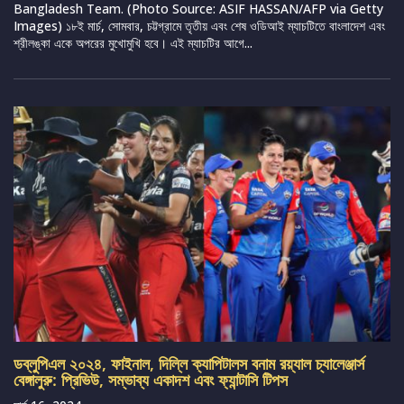
Bangladesh Team. (Photo Source: ASIF HASSAN/AFP via Getty
Images) ১৮ই মার্চ, সোমবার, চট্টগ্রামে তৃতীয় এবং শেষ ওডিআই ম্যাচটিতে বাংলাদেশ এবং
শ্রীলঙ্কা একে অপরের মুখোমুখি হবে। এই ম্যাচটির আগে...
ডব্লুপিএল ২০২৪, ফাইনাল, দিল্লি ক্যাপিটালস বনাম রয়্যাল চ্যালেঞ্জার্স
বেঙ্গালুরু: প্রিভিউ, সম্ভাব্য একাদশ এবং ফ্যান্টাসি টিপস