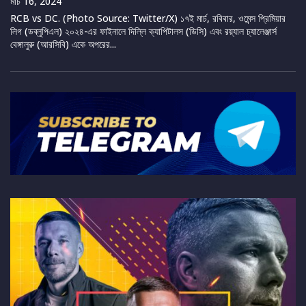
মার্চ 16, 2024
RCB vs DC. (Photo Source: Twitter/X) ১৭ই মার্চ, রবিবার, ওমেন্স প্রিমিয়ার
লিগ (ডব্লুপিএল) ২০২৪-এর ফাইনালে দিল্লি ক্যাপিটালস (ডিসি) এবং রয়্যাল চ্যালেঞ্জার্স
বেঙ্গালুরু (আরসিবি) একে অপরের...