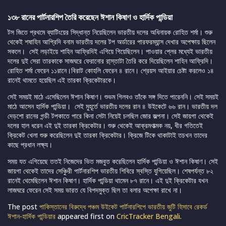
১৩৮ রানের পার্টনারশিপ তৈরি করেছেন ঈশান কিষাণ ও হার্দিক পান্ডিয়া
টস জিতে প্রথমে ব্যাটিংয়ের সিদ্ধান্ত নিয়েছিলেন ভারতীয় দলের অধিনায়ক রোহিত শর্মা। শুরু
থেকেই শষাহিন আপ্রিদি বনাম ভারতীয় দলের টপ অর্ডারের পারফরম্যান্স দেখার অপেক্ষায় ছিলেন
সকলে। সেই লড়াইয়ে শাহিন আফ্রিদিই এগিয়ে গিয়েছিলেন। পাওয়ার প্লের মধ্যেই ভারতীয়
দলের দুই সেরা তারকাকে সাজঘরে ফেরানোর রা্স্তাটা তৈরি করে দিয়েছিলেন শাহিন আফ্রিদি।
রোহিত শর্মা ফেরেন ১১রানে।বিরাট কোহলি ফেরেন ৪ রানে। শ্রেয়স আইয়ার চেষ্টা করলেও ১৪
রানেই থামতে হয়েছিল এই তারকা ক্রিকেটারকে।
সেই সময়ই মাঠে এসেছিলেন ঈশান কিষাণ। শুভম গিলবও তাঁকে সঙ্গ দিতে পারেননি। সেই সময়ই
মাঠে আসেন হার্দিক পান্ডিয়া। সেই মুহূর্তে ভারতীয় দলের রান ৪ উইকেটে ৬৬ রান। ভারতীয় দল
দেড়শো রানের গন্ডী টপকাতে পারে কিনা সেটা নিয়েই চলছিল জোর জল্পনা। সেই জায়গা থেকেই
দলের হাল ধরেন এই দুই তারকা ক্রিকেটার। শুরু থেকেই আক্রমণাত্মক নয়, ধীর গতিতেই
ক্রিকেট খেলা শুরু করেছিলেন দুই তারকা ক্রিকেটার। ক্রিজে টিকে থাকাটাই তচখন তাদের
কাছে প্রধান লক্ষ্য।
সময় যত এগিয়েছে ততই নিজেদের ভিত মজবুত করেছিলেন হার্দিক পান্ডিয়া ও ঈশান কিষাণ। সেই
জায়গা থেকেই তাদের সেঞ্চিুরী পার্টনারশিপ ভারতীয় শিবিরে স্বস্তি যুগিয়েছিল। শেষপর্যন্ত ৮২
রানেই থেমেছিলেন ঈশান কিষাণ। হার্দিক পান্ডিয়া থামেন ৮৭ রানে। এই দুই ক্রিকেটার যখন
লাজঘরে ফেরেন সেই সময় ভারত যে বিপদমুক্ত ছিল তা বলার অপেক্ষা রাখে না।
The post
পাকিস্তানের বিরুদ্ধে পঞ্চম উইকেট পার্টনারশিপে ভারতীয় জুটি হিসাবে রেকর্ড
ঈশান-হার্দিক পান্ডিয়ার
appeared first on
CricTracker Bengali
.