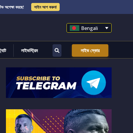
িভ অপেক্ষা করছে!
সাইন আপ করুন!
Bengali
্ট্যাট
লাইভস্ট্রিম
লাইভ স্কোর