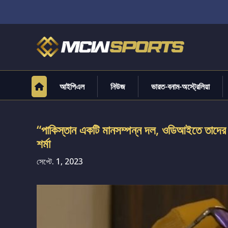
আইপিএল
নিউজ
ভারত-বনাম-অস্ট্রেলিয়া
“পাকিস্তান একটি মানসম্পন্ন দল, ওডিআইতে তাদের
শর্মা
সেপ্টে. 1, 2023