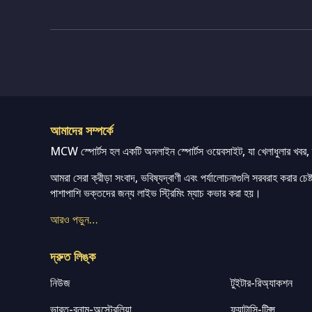
আমাদের সম্পর্কে
MCW স্পোর্টস হল একটি অনলাইন স্পোর্টস ওয়েবসাইট, যা খেলাধুলার খবর, ম্
আমরা সেরা ক্রীড়া সংবাদ, ভবিষ্যদ্বাণী এবং পর্যালোচনাগুলি সরবরাহ করার চেষ্টা
পাশাপাশি ভক্তদের জন্য লাইভ স্ট্রিমিং ম্যাচ কভার করা হয়।
আরও পড়ুন…
দ্রুত লিঙ্ক
নিউজ
টুইটার-রিঅ্যাকশন
ভারত-বনাম-অস্ট্রেলিয়া
ফ্যান্টাসি-টিপ্স