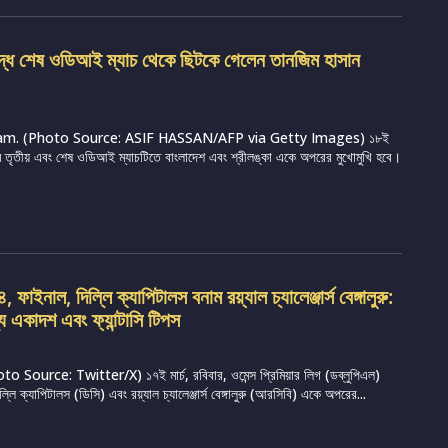
ুদ্ধে শেষ ওডিআই ম্যাচ থেকে ছিটকে গেলেন তানজিম হাসান
m. (Photo Source: ASIF HASSAN/AFP via Getty Images) ১৮ই
্রামে তৃতীয় এবং শেষ ওডিআই ম্যাচটিতে বাংলাদেশ এবং শ্রীলঙ্কা একে অপরের মুখোমুখি হবে।
ফাইনাল, দিল্লি ক্যাপিটালস বনাম রয়্যাল চ্যালেঞ্জার্স বেঙ্গালুরু:
্য একাদশ এবং ফ্যান্টাসি টিপস
Source: Twitter/X) ১৭ই মার্চ, রবিবার, ওমেন্স প্রিমিয়ার লিগ (ডব্লুপিএল)
ি ক্যাপিটালস (ডিসি) এবং রয়্যাল চ্যালেঞ্জার্স বেঙ্গালুরু (আরসিবি) একে অপরের...