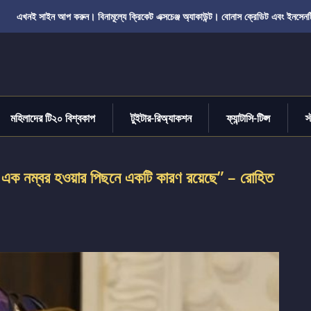
এখনই সাইন আপ করুন। বিনামূল্যে ক্রিকেট এক্সচেঞ্জ অ্যাকাউন্ট। বোনাস ক্রেডিট এবং ইনসেনট
মহিলাদের টি২০ বিশ্বকাপ
টুইটার-রিঅ্যাকশন
ফ্যান্টাসি-টিপ্স
স
 এক নম্বর হওয়ার পিছনে একটি কারণ রয়েছে” – রোহিত