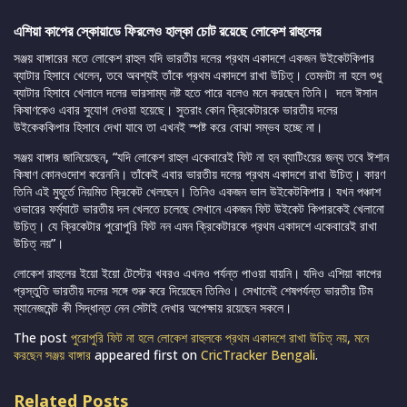
এশিয়া কাপের স্কোয়াডে ফিরলেও হাল্কা চোট রয়েছে লোকেশ রাহুলের
সঞ্জয় বাঙ্গারের মতে লোকেশ রাহুল যদি ভারতীয় দলের প্রথম একাদশে একজন উইকেটকিপার
ব্যাটার হিসাবে খেলেন, তবে অবশ্যই তাঁকে প্রথম একাদশে রাখা উচিত্। তেমনটা না হলে শুধু
ব্যাটার হিসাবে খেলালে দলের ভারসাম্য নষ্ট হতে পারে বলেও মনে করছেন তিনি। দলে ঈসান
কিষাণকেও এবার সুযোগ দেওয়া হয়েছে। সুতরাং কোন ক্রিকেটারকে ভারতীয় দলের
উইকেককিপার হিসাবে দেখা যাবে তা এখনই স্পষ্ট করে বোঝা সম্ভব হচ্ছে না।
সঞ্জয় বাঙ্গার জানিয়েছেন, “যদি লোকেশ রাহুল একেবারেই ফিট না হন ব্যাটিংয়ের জন্য তবে ঈশান
কিষাণ কোনওদোশ করেননি। তাঁকেই এবার ভারতীয় দলের প্রথম একাদশে রাখা উচিত্। কারণ
তিনি এই মুহূর্তে নিয়মিত ক্রিকেট খেলছেন। তিনিও একজন ভাল উইকেটকিপার। যখন পঞ্চাশ
ওভারের ফর্ম্যাটে ভারতীয় দল খেলতে চলেছে সেখানে একজন ফিট উইকেট কিপারকেই খেলানো
উচিত্। যে ক্রিকেটার পুরোপুরি ফিট নন এমন ক্রিকেটারকে প্রথম একাদশে একেবারেই রাখা
উচিত্ নয়”।
লোকেশ রাহুলের ইয়ো ইয়ো টেস্টের খবরও এখনও পর্যন্ত পাওয়া যায়নি। যদিও এশিয়া কাপের
প্রস্তুতি ভারতীয় দলের সঙ্গে শুরু করে দিয়েছেন তিনিও। সেখানেই শেষপর্যন্ত ভারতীয় টিম
ম্যানেজমেন্ট কী সিদ্ধান্ত নেন সেটাই দেখার অপেক্ষায় রয়েছেন সকলে।
The post
পুরোপুরি ফিট না হলে লোকেশ রাহুলকে প্রথম একাদশে রাখা উচিত্ নয়, মনে
করছেন সঞ্জয় বাঙ্গার
appeared first on
CricTracker Bengali
.
Related Posts