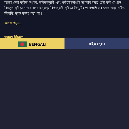
আমরা সেরা ক্রীড়া সংবাদ, ভবিষ্যদ্বাণী এবং পর্যালোচনাগুলি সরবরাহ করার চেষ্টা করি যেখানে
বিস্তৃত ক্রীড়া বাজার এবং অন্যান্য বিশ্বব্যাপী ক্রীড়া ইভেন্টের পাশাপাশি ভক্তদের জন্য লাইভ
স্ট্রিমিং ম্যাচ কভার করা হয়।
আরও পড়ুন…
দ্রুত লিঙ্ক
লাইভ স্কোর
BENGALI
নিউজ
টুইটার-রিঅ্যাকশন
लলাইভ স্কোর
ভারত-বনাম-অস্ট্রেলিয়া
ফ্যান্টাসি-টিপ্স
আমাদের সম্পর্কে
আইপিএল
স্ট্যাট
মহিলাদের-টি২০-বিশ্বকাপ
এনালাইসিস
সাপোর্ট
আমাদের নিউজলেটার এ সাবস্ক্রাইব করুন।
এখনই সাবস্ক্রাইব করুন