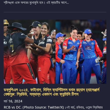
শ্রীলঙ্কা একে অপরের মুখোমুখি হবে। এই ম্যাচটির আগে...
ডব্লুপিএল ২০২৪, ফাইনাল, দিল্লি ক্যাপিটালস বনাম রয়্যাল চ্যালেঞ্জার্স
বেঙ্গালুরু: প্রিভিউ, সম্ভাব্য একাদশ এবং ফ্যান্টাসি টিপস
মার্চ 16, 2024
RCB vs DC. (Photo Source: Twitter/X) ১৭ই মার্চ, রবিবার, ওমেন্স প্রিমিয়ার