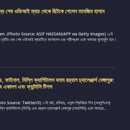
ুদ্ধে শেষ ওডিআই ম্যাচ থেকে ছিটকে গেলেন তানজিম হাসান
m. (Photo Source: ASIF HASSAN/AFP via Getty Images) ১৮ই
্রামে তৃতীয় এবং শেষ ওডিআই ম্যাচটিতে বাংলাদেশ এবং শ্রীলঙ্কা একে অপরের মুখোমুখি হবে।
ফাইনাল, দিল্লি ক্যাপিটালস বনাম রয়্যাল চ্যালেঞ্জার্স বেঙ্গালুরু:
্য একাদশ এবং ফ্যান্টাসি টিপস
Source: Twitter/X) ১৭ই মার্চ, রবিবার, ওমেন্স প্রিমিয়ার লিগ (ডব্লুপিএল)
ি ক্যাপিটালস (ডিসি) এবং রয়্যাল চ্যালেঞ্জার্স বেঙ্গালুরু (আরসিবি) একে অপরের...