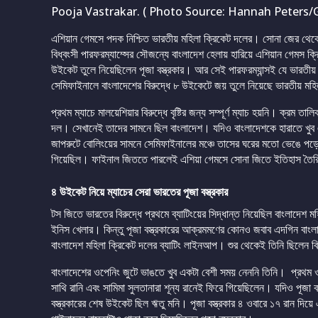
Pooja Vastrakar. ( Photo Source: Hannah Peters/
এশিয়ান গেমসে পদক নিশ্চিত ভারতীয় মহিলা ক্রিকেট দলের। সোনা জের থেকে আর
বিধ্বংসী পারফরম্যাম্সের সৌজন্যে বাংলাদেশ হেলায় হারিয়ে এশিয়ান গেমস ক
উইকেট তুলে নিয়েছিলেন পূজা বস্ত্রকার। আর সেই পারফরম্যান্সই যে ভারতীয় 
সেমিফাইনালে বাংলাদেশের বিরুদ্ধে ৮ উইকেটে জয় তুলে নিয়েছে ভারতীয় মহ
প্রথম ম্যাচে মালয়েশিয়ার বিরুদ্ধে বৃষ্টির জন্য সম্পূর্ণ ম্যাচ হয়নি। ক্রম
দল। সেখানেই তাদের সামনে ছিল বাংলাদেশ। যদিও বাংলাদেশকে হারাতে খুব এ
জাপরুটে বোলিংয়ের সামনে সেমিফাইনালের মঞ্চে তাসের ঘরের মতো ভেঙে পড
গিয়েছিল। ফাইনাল জিততে পারলেই এশিয়া গেমসে সোনা জিতে ইতিহাস তৈরি ক
৪ উইকেট নিয়ে ম্যাচের সেরা ভারতের পূজা বস্ত্রকার
টস জিতে ভারতের বিরুদ্ধে প্রথমে ব্যাটিংয়ের সিদ্ধান্ত নিয়েছিল বাংলাদেশ ম
ইনিস খেলার। কিন্তু পূজা বস্ত্রকারের আক্রমমণের কোনও জবাব এদগিন বাংলা
বাংলাদেশ মহিলা ক্রিকেট দলের ব্যাটিং লাইনআপ। শুর থেকেই তিনি ছিলেন ব
বাংলাদেশের ওপেনিং জুটে ভাঙতে খুব একটা বেশী সময় নেননি তিনি। প্রথম ও
সাথি রানি এবং সামিমা সুলতানারা শূন্য রানেই ফিরে গিয়েছিলেন। যদিও পূজা
বস্ত্রকারের শেষ উইকেট ছিল ঋতু মনি। পূজা বস্ত্রকার ৪ ওবারে ১৭ রান দি