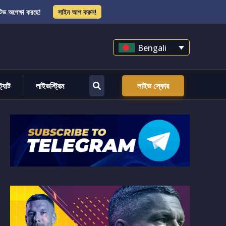
িভ অপেক্ষা করছে!
সাইন আপ করুন!
Bengali
্ট্যাট
লাইভস্ট্রিম
লাইভ স্কোর