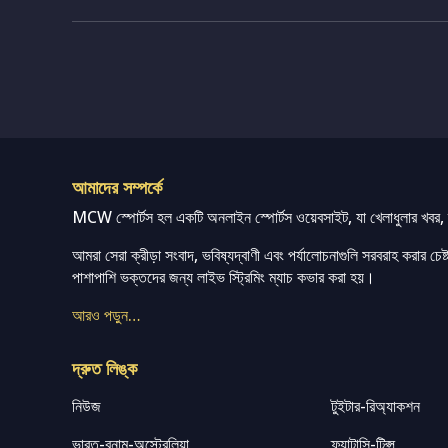
আমাদের সম্পর্কে
MCW স্পোর্টস হল একটি অনলাইন স্পোর্টস ওয়েবসাইট, যা খেলাধুলার খবর, ম্
আমরা সেরা ক্রীড়া সংবাদ, ভবিষ্যদ্বাণী এবং পর্যালোচনাগুলি সরবরাহ করার চেষ্টা
পাশাপাশি ভক্তদের জন্য লাইভ স্ট্রিমিং ম্যাচ কভার করা হয়।
আরও পড়ুন…
দ্রুত লিঙ্ক
নিউজ
টুইটার-রিঅ্যাকশন
ভারত-বনাম-অস্ট্রেলিয়া
ফ্যান্টাসি-টিপ্স