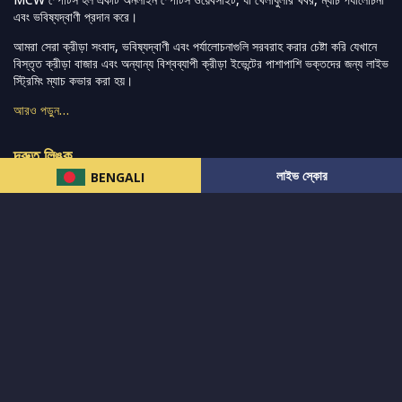
এবং ভবিষ্যদ্বাণী প্রদান করে।
আমরা সেরা ক্রীড়া সংবাদ, ভবিষ্যদ্বাণী এবং পর্যালোচনাগুলি সরবরাহ করার চেষ্টা করি যেখানে
বিস্তৃত ক্রীড়া বাজার এবং অন্যান্য বিশ্বব্যাপী ক্রীড়া ইভেন্টের পাশাপাশি ভক্তদের জন্য লাইভ
স্ট্রিমিং ম্যাচ কভার করা হয়।
আরও পড়ুন…
দ্রুত লিঙ্ক
লাইভ স্কোর
BENGALI
নিউজ
টুইটার-রিঅ্যাকশন
लলাইভ স্কোর
ভারত-বনাম-অস্ট্রেলিয়া
ফ্যান্টাসি-টিপ্স
আমাদের সম্পর্কে
আইপিএল
স্ট্যাট
মহিলাদের-টি২০-বিশ্বকাপ
এনালাইসিস
সাপোর্ট
আমাদের নিউজলেটার এ সাবস্ক্রাইব করুন।
এখনই সাবস্ক্রাইব করুন