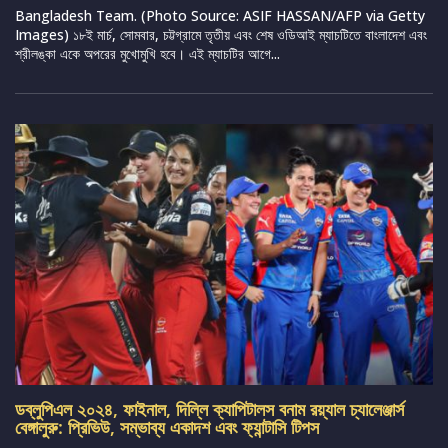
Bangladesh Team. (Photo Source: ASIF HASSAN/AFP via Getty
Images) ১৮ই মার্চ, সোমবার, চট্টগ্রামে তৃতীয় এবং শেষ ওডিআই ম্যাচটিতে বাংলাদেশ এবং
শ্রীলঙ্কা একে অপরের মুখোমুখি হবে। এই ম্যাচটির আগে...
ডব্লুপিএল ২০২৪, ফাইনাল, দিল্লি ক্যাপিটালস বনাম রয়্যাল চ্যালেঞ্জার্স
বেঙ্গালুরু: প্রিভিউ, সম্ভাব্য একাদশ এবং ফ্যান্টাসি টিপস