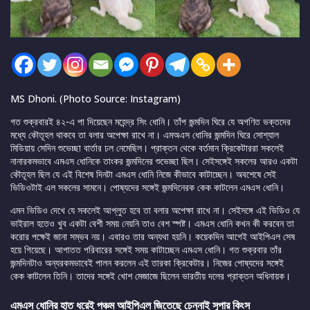
MS Dhoni. (Photo Source: Instagram)
গত শুক্রবারই ৪২-এ পা দিয়েছেন মহেন্দ্র সিং ধোনি। তাঁপ জন্মদিন ঘিরে যে অগণিত ভক্তদের
মধ্যে কৌতূহল থাকবে তা বলার অপেক্ষা রাখে না। এমঅএস ধোনির জন্মদিন ঘিরে সোশ্যাল
মিডিয়ায় সেদিন শুভেচ্ছা বার্তার ঢল নেমেছিল। প্রাক্তন থেকে বর্তমান ক্রিকেটাররা সকলেই
নানারকমভাবে এমএস ধোনিকে তাংকর জন্মদিনের শুভেচ্ছা ছিল। সেইসঙ্গেই সকলের আরও একটা
কৌতূহল ছিল যে এই বিশেষ দিনটা এমএস ধোনি নিজে কীভাবে কাটাচ্ছেন। অবশেষে সেই
ভিডিওটাই এল সকলের সামনে। পোষ্যদের সঙ্গেই জন্মদিনেরক কেক কাটলেন এমএস ধোনি।
এমন ভিডিও দেখে যে সকলেই আপ্লুত হবে তা বলার অপেক্ষা রাখে না। সেইসঙ্গে এই ভিডিও যে
ভাইরাল হতেও খুব একটা বেশী সময় নেয়নি তাও বেশ স্পষ্ট। এমএস ধোনি কখন কী করবেন তা
করোর পক্ষেই জানা সম্ভব নয়। এবারও তার অন্যথা হয়নি। কয়েকদিন আগেই আইপিএল সেষ
হয়ে গিয়েছে। আপাতত পরিবারের সঙ্গেই সময় কাটাচ্ছেন এমএস ধোনি। গত শুক্রবার তাঁর
জন্মদিনটাও অন্যরকমভাবেই পালন করলেন এই তারকা ক্রিকেটার। নিজের পোষ্যদের সঙ্গেই
কেক কাটলেন তিনি। তাদের সঙ্গেই খোশ মেজাজে ছিলেন ভারতীয় দলের প্রাক্তন অধিনায়ক।
এমএস ধোনির হাত ধরেই পঞ্চম আইপিএল জিতেছে চেন্নাই সুপার কিংস