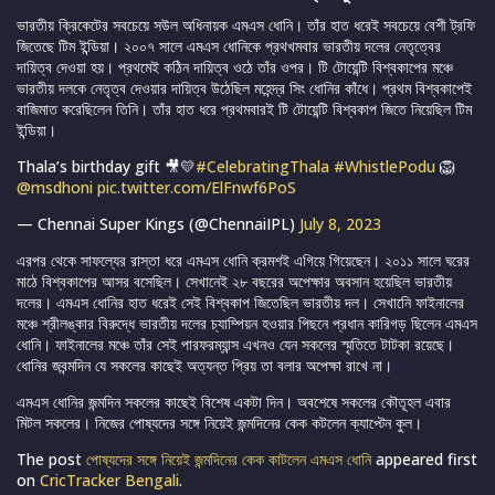
ভারতীয় ক্রিকেটের সবচেয়ে সউল অধিনায়ক এমএস ধোনি। তাঁর হাত ধরেই সবচেয়ে বেশী ট্রফি
জিতেছে টিম ইন্ডিয়া। ২০০৭ সালে এমএস ধোনিকে প্রথখমবার ভারতীয় দলের নেতৃত্বের
দায়িত্ব দেওয়া হয়। প্রথমেই কঠিন দায়িত্ব ওঠে তাঁর ওপর। টি টোয়েন্টি বিশ্বকাপের মঞ্চে
ভারতীয় দলকে নেতৃত্ব দেওয়ার দায়িত্ব উঠেছিল মহেন্দ্র সিং ধোনির কাঁধে। প্রথম বিশ্বকাপেই
বাজিমাত করেছিলেন তিনি। তাঁর হাত ধরে প্রথমবারই টি টোয়েন্টি বিশ্বকাপ জিতে নিয়েছিল টিম
ইন্ডিয়া।
Thala’s birthday gift 🎥💛
#CelebratingThala
#WhistlePodu
🦁
@msdhoni
pic.twitter.com/ElFnwf6PoS
— Chennai Super Kings (@ChennaiIPL)
July 8, 2023
এরপর থেকে সাফল্যের রাস্তা ধরে এমএস ধোনি ক্রমশই এগিয়ে গিয়েছেন। ২০১১ সালে ঘরের
মাঠে বিশ্বকাপের আসর বসেছিল। সেখানেই ২৮ বছরের অপেক্ষার অবসান হয়েছিল ভারতীয়
দলের। এমএস ধোনির হাত ধরেই সেই বিশ্বকাপ জিতেছিল ভারতীয় দল। সেখানেি ফাইনালের
মঞ্চে শ্রীলঙ্কার বিরুদ্ধে ভারতীয় দলের চ্যাম্পিয়ন হওয়ার পিছনে প্রধান কারিগড় ছিলেন এমএস
ধোনি। ফাইনালের মঞ্চে তাঁর সেই পারফরম্যান্স এখনও যেন সকলের স্মৃতিতে টাটকা রয়েছে।
ধোনির জবন্মদিন যে সকলের কাছেই অত্যন্ত প্রিয় তা বলার অপেক্ষা রাখে না।
এমএস ধোনির জন্মদিন সকলের কাছেই বিশেষ একটা দিন। অবশেষে সকলের কৌতূহল এবার
মিটল সকলের। নিজের পোষ্যদের সঙ্গে নিয়েই জন্মদিনের কেক কটলেন ক্যাপ্টেন কুল।
The post
পোষ্যদের সঙ্গে নিয়েই জন্মদিনের কেক কাটলেন এমএস ধোনি
appeared first
on
CricTracker Bengali
.