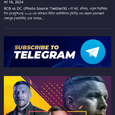
মার্চ 16, 2024
RCB vs DC. (Photo Source: Twitter/X) ১৭ই মার্চ, রবিবার, ওমেন্স প্রিমিয়ার
লিগ (ডব্লুপিএল) ২০২৪-এর ফাইনালে দিল্লি ক্যাপিটালস (ডিসি) এবং রয়্যাল চ্যালেঞ্জার্স
বেঙ্গালুরু (আরসিবি) একে অপরের...