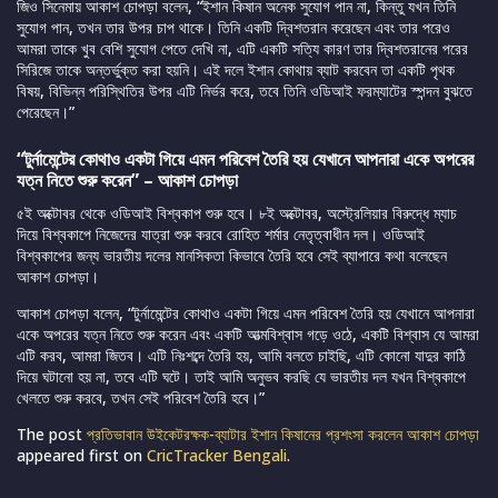
জিও সিনেমায় আকাশ চোপড়া বলেন, “ইশান কিষান অনেক সুযোগ পান না, কিন্তু যখন তিনি
সুযোগ পান, তখন তার উপর চাপ থাকে। তিনি একটি দ্বিশতরান করেছেন এবং তার পরেও
আমরা তাকে খুব বেশি সুযোগ পেতে দেখি না, এটি একটি সত্যি কারণ তার দ্বিশতরানের পরের
সিরিজে তাকে অন্তর্ভুক্ত করা হয়নি। এই দলে ইশান কোথায় ব্যাট করবেন তা একটি পৃথক
বিষয়, বিভিন্ন পরিস্থিতির উপর এটি নির্ভর করে, তবে তিনি ওডিআই ফরম্যাটের স্পন্দন বুঝতে
পেরেছেন।”
“টুর্নামেন্টের কোথাও একটা গিয়ে এমন পরিবেশ তৈরি হয় যেখানে আপনারা একে অপরের
যত্ন নিতে শুরু করেন” – আকাশ চোপড়া
৫ই অক্টোবর থেকে ওডিআই বিশ্বকাপ শুরু হবে। ৮ই অক্টোবর, অস্ট্রেলিয়ার বিরুদ্ধে ম্যাচ
দিয়ে বিশ্বকাপে নিজেদের যাত্রা শুরু করবে রোহিত শর্মার নেতৃত্বাধীন দল। ওডিআই
বিশ্বকাপের জন্য ভারতীয় দলের মানসিকতা কিভাবে তৈরি হবে সেই ব্যাপারে কথা বলেছেন
আকাশ চোপড়া।
আকাশ চোপড়া বলেন, “টুর্নামেন্টের কোথাও একটা গিয়ে এমন পরিবেশ তৈরি হয় যেখানে আপনারা
একে অপরের যত্ন নিতে শুরু করেন এবং একটি আত্মবিশ্বাস গড়ে ওঠে, একটি বিশ্বাস যে আমরা
এটি করব, আমরা জিতব। এটি নিঃশব্দে তৈরি হয়, আমি বলতে চাইছি, এটি কোনো যাদুর কাঠি
দিয়ে ঘটানো হয় না, তবে এটি ঘটে। তাই আমি অনুভব করছি যে ভারতীয় দল যখন বিশ্বকাপে
খেলতে শুরু করবে, তখন সেই পরিবেশ তৈরি হবে।”
The post
প্রতিভাবান উইকেটরক্ষক-ব্যাটার ইশান কিষানের প্রশংসা করলেন আকাশ চোপড়া
appeared first on
CricTracker Bengali
.