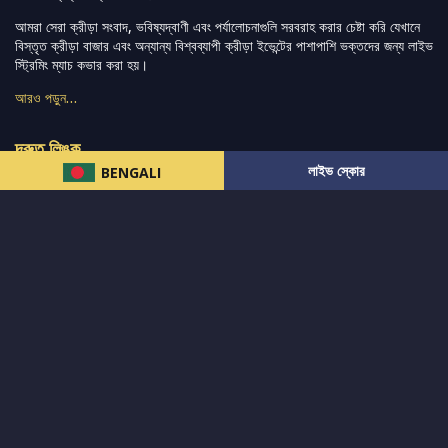
আমরা সেরা ক্রীড়া সংবাদ, ভবিষ্যদ্বাণী এবং পর্যালোচনাগুলি সরবরাহ করার চেষ্টা করি যেখানে
বিস্তৃত ক্রীড়া বাজার এবং অন্যান্য বিশ্বব্যাপী ক্রীড়া ইভেন্টের পাশাপাশি ভক্তদের জন্য লাইভ
স্ট্রিমিং ম্যাচ কভার করা হয়।
আরও পড়ুন…
দ্রুত লিঙ্ক
লাইভ স্কোর
BENGALI
নিউজ
টুইটার-রিঅ্যাকশন
लলাইভ স্কোর
ভারত-বনাম-অস্ট্রেলিয়া
ফ্যান্টাসি-টিপ্স
আমাদের সম্পর্কে
আইপিএল
স্ট্যাট
মহিলাদের-টি২০-বিশ্বকাপ
এনালাইসিস
সাপোর্ট
আমাদের নিউজলেটার এ সাবস্ক্রাইব করুন।
এখনই সাবস্ক্রাইব করুন