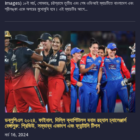
Images) ১৮ই মার্চ, সোমবার, চট্টগ্রামে তৃতীয় এবং শেষ ওডিআই ম্যাচটিতে বাংলাদেশ এবং
শ্রীলঙ্কা একে অপরের মুখোমুখি হবে। এই ম্যাচটির আগে...
ডব্লুপিএল ২০২৪, ফাইনাল, দিল্লি ক্যাপিটালস বনাম রয়্যাল চ্যালেঞ্জার্স
বেঙ্গালুরু: প্রিভিউ, সম্ভাব্য একাদশ এবং ফ্যান্টাসি টিপস
মার্চ 16, 2024