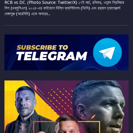
RCB vs DC. (Photo Source: Twitter/X) ১৭ই মার্চ, রবিবার, ওমেন্স প্রিমিয়ার
লিগ (ডব্লুপিএল) ২০২৪-এর ফাইনালে দিল্লি ক্যাপিটালস (ডিসি) এবং রয়্যাল চ্যালেঞ্জার্স
বেঙ্গালুরু (আরসিবি) একে অপরের...