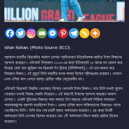
Ishan Kishan. (Photo Source: BCCI)
প্রাক্তন ভারতীয় ক্রিকেটার আকাশ চোপড়া প্রতিভাবান উইকেটরক্ষক-ব্যাটার ইশান কিষানের
প্রশংসা করেছেন। ওডিআই বিশ্বকাপ ২০২৩-এর জন্য ইতিমধ্যেই ১৫ জনের দল ঘোষণা করে
দিয়েছে বোর্ড অফ কন্ট্রোল ফর ক্রিকেট ইন ইন্ডিয়া (বিসিসিআই)। এই দলে জায়গা করে
নিয়েছেন কিষান। এই মুহূর্তে তিনি ভারতীয় দলের সদস্য হিসেবে শ্রীলঙ্কায় রয়েছেন। সেখানে
এখন এশিয়া কাপ খেলতে ব্যস্ত রোহিত শর্মার নেতৃত্বাধীন দল।
ওডিআই ক্রিকেটে নিয়মিত খেলোয়াড় হিসেবে খেলেননি ইশান কিষান। তবে তিনি যখনই সুযোগ
পেয়েছেন তখনই নিজের সেরাটা দিয়েছেন। এই কারণেই ইশানের প্রশংসা করেছেন আকাশ
চোপড়া। ওয়েস্ট ইন্ডিজের বিরুদ্ধে সদ্য সমাপ্ত তিন ম্যাচের ওডিআই সিরিজে অসাধারণ
পারফরম্যান্সের প্রদর্শন করেছিলেন ইশান। এরপর এশিয়া কাপে পাকিস্তানের বিরুদ্ধেও ভালো
খেলেছিলেন তিনি। তিনি তার শেষ চারটি ম্যাচে অর্ধশতরান করেছেন। এর মধ্যে তিনটি
অর্ধশতরান তিনি ওপেনার হিসেবে করেছেন এবং ১টি অর্ধশতরান মিডল অর্ডার ব্যাটার হিসেবে
করেছেন।