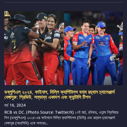
ডব্লুপিএল ২০২৪, ফাইনাল, দিল্লি ক্যাপিটালস বনাম রয়্যাল চ্যালেঞ্জার্স
বেঙ্গালুরু: প্রিভিউ, সম্ভাব্য একাদশ এবং ফ্যান্টাসি টিপস
মার্চ 16, 2024
RCB vs DC. (Photo Source: Twitter/X) ১৭ই মার্চ, রবিবার, ওমেন্স প্রিমিয়ার
লিগ (ডব্লুপিএল) ২০২৪-এর ফাইনালে দিল্লি ক্যাপিটালস (ডিসি) এবং রয়্যাল চ্যালেঞ্জার্স
বেঙ্গালুরু (আরসিবি) একে অপরের...