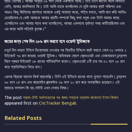
ম্যাচ খেলেছি। আমরা অনূর্ধ্ব-১৯ সাল থেকে একসাথে আছি। তাই তিনি জানেন আমি কিভাবে
খেলি, আমার মানসিকতা কি। তাই আমি তাকে বলেছিলাম যে তুমি আমার ব্যাট পজিশন এবং
আরও কিছু জিনিসের ব্যাপারে আমাকে একটু সাহায্য করো, সত্যি বলতে, আমি মনে করি আমিও
চেয়েছিলাম যে কেউ আমাকে আমার ব্যাটিং সম্পর্কে কিছু কথা বলুক এবং তিনি আমার কাছে
এসেছিলেন এবং আমার সাথে কথা বলেছিলেন, আমরা একসাথে দুর্দান্ত সময় কাটিয়েছিলাম এবং
এর জন্য আমি সত্যিই কৃতজ্ঞ।”
জয়ের জন্য শেষ দিন ২৮৯ রান করতে হবে ওয়েস্ট ইন্ডিজকে
চতুর্থ দিন ভারত ইনিংস ডিক্লেয়ার দেওয়ার পর দ্বিতীয় ইনিংসে ব্যাট করতে নেমে ৩২ ওভারে ২
উইকেটে ৭৬ রান করেছে ওয়েস্ট ইন্ডিজ। অধিনায়ক ক্রেগ ব্রেথওয়েট এবং তেজনারায়ণ চন্দ্রপল
মিলে প্ৰথম উইকেটে ৩৮ রানের পার্টনারশিপ করেন। ব্রেথওয়েট ৫টি চার সহ ৫২ বলে ২৮ রান
করে প্যাভিলিয়নে ফিরে যান।
এরপর ক্রিজে আসেন কির্ক ম্যাকেঞ্জি। তিনি এই ইনিংসে রানের খাতা খুলতে পারেননি। চন্দ্রপল
৯৮ বলে ২৪ রান এবং জারমেইন ব্ল্যাকউড ৩৯ বলে ২০ রান করে অপরাজিত রয়েছেন। এই
ম্যাচের ফলাফল কি হয় সেটাই এখন দেখার বিষয়।
The post
প্ৰথম টেস্ট অর্ধশতরানের পর ঋষভ পন্থকে ধন্যবাদ জানালেন ইশান কিষান
appeared first on
CricTracker Bengali
.
Related Posts