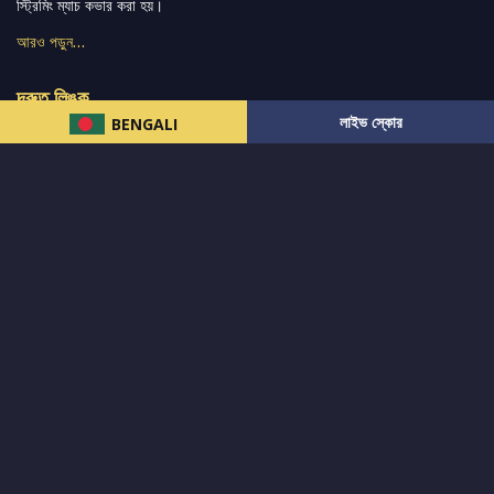
স্ট্রিমিং ম্যাচ কভার করা হয়।
আরও পড়ুন…
দ্রুত লিঙ্ক
লাইভ স্কোর
BENGALI
নিউজ
টুইটার-রিঅ্যাকশন
लলাইভ স্কোর
ভারত-বনাম-অস্ট্রেলিয়া
ফ্যান্টাসি-টিপ্স
আমাদের সম্পর্কে
আইপিএল
স্ট্যাট
মহিলাদের-টি২০-বিশ্বকাপ
এনালাইসিস
সাপোর্ট
আমাদের নিউজলেটার এ সাবস্ক্রাইব করুন।
এখনই সাবস্ক্রাইব করুন
আমাদের অনুসরণ করুন এবং সর্বশেষ আপডেট পান