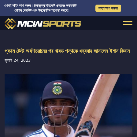
এখনই সাইন আপ করুন। বিনামূল্যে ক্রিকেট এক্সচেঞ্জ অ্যাকাউন্ট।
সাইন আপ করুন!
বোনাস ক্রেডিট এবং ইনসেনটিভ অপেক্ষা করছে!
প্ৰথম টেস্ট অর্ধশতরানের পর ঋষভ পন্থকে ধন্যবাদ জানালেন ইশান কিষান
জুলাই 24, 2023