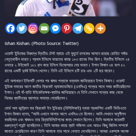
Ishan Kishan. (Photo Source: Twitter)
ওয়েস্ট ইন্ডিজের বিরুদ্ধে দ্বিতীয় টেস্ট ম্যাচে এই মুহূর্তে চালকের আসনে রয়েছে রোহিত শর্মার
নেতৃত্বাধীন ভারত। প্রথম ইনিংসে ভারতের কাছে ১৮৩ রানের লিড ছিল। দ্বিতীয় ইনিংসে ২৪
ওভারে ২ উইকেটে ১৮১ রান করে ইনিংস ডিক্লেয়ার দেয় ভারত। ইশান কিষান ৩৪ বলে ৫২
রানের একটি দুর্ধর্ষ ইনিংস খেলেন। তিনি এই ইনিংসে ৪টি চার এবং ২টি ছয় মারেন।
এই অসাধারণ ইনিংসটি খেলার পর ঋষভ পন্থকে ধন্যবাদ জানিয়েছেন ইশান কিষান। ওয়েস্ট
ইন্ডিজ সফরের আগে জাতীয় ক্রিকেট অ্যাকাডেমিতে (এনসিএ) পন্থের সাথে সময় কাটিয়েছিলেন
ইশান। এই বাঁ-হাতি উইকেটরক্ষক-ব্যাটার জানিয়েছেন যে তিনি সেখানে পন্থের কাছ থেকে
নিজের ব্যাটিংয়ের ব্যাপারে সাহায্য পেয়েছিলেন।
বোর্ড অফ কন্ট্রোল ফর ক্রিকেট ইন ইন্ডিয়ার (বিসিসিআই) দ্বারা প্রকাশিত একটি ভিডিওতে
ইশান কিষান বলেন, “আমি এখানে আসার আগে এনসিএ-তে ছিলাম। আমি সেখানে অনুশীলন
করছিলাম এবং ঋষভও তার রিহ্যাবিলিটেশনের জন্য সেখানে ছিলেন। তিনি আমাকে কয়েকটি
গুরুত্বপূর্ণ পয়েন্ট বলেছিলেন। তিনি আমার কাছে ব্যাট পজিশন এবং আরও কিছু জিনিস সম্পর্কে
জানতে চেয়েছিলেন কারণ তিনি আমাকে তার সাথে খেলতে দেখেছিলেন। আমরা একসঙ্গে অনেক