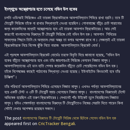
ইংল্যান্ডে অস্ত্রোপচার হতে চলেছে নভিন উল হকের
চলতি ওডিআই সিরিজেও এই তারকা ক্রিকেটারকে আফগানিস্তান শিবিরে রাখা হয়নি। তবে টি
টোয়েন্টি সিরিজে তাঁকে না রাখার সিদ্ধান্তই নেওয়া হয়েছিল। শোনাযাচ্ছে হাঁটুর চোট সারানোর
জন্য কয়েকদিনের মধ্যেই অস্ত্রোপচার হবে এই তারকা আফগান ক্রিকেটারের। আর সেই
কারণেই বাংলাদেশের বিরুদ্ধে টি টোয়েন্টি সিরিজে নেই নভিন উল হক। আফগান শিবিরের
সাফল্যের পিছনে তিনি যে অন্যতম সেরা অস্ত্র তা বলার অপেক্ষা রাখে না। সেজন্যই এই তারকা
ক্রিকেটারকে নিয়ে বিশেষ ঝুঁকি নিতে নারাজ আফগানিস্তান ক্রিকেট বোর্ড।
এই প্রসঙ্গে আফগানিস্তান ক্রিকেট বোর্ডের তরফে বিবৃতি দিয়ে জানানো হয়েছে, “নভিন উল
হকের হাঁটুতে অস্ত্রোপচার হবে এবং তাঁর জায়গায়এই সিরিজে খেলবেন নিজাত মাসুদ।
আফগানিস্তানের এই ডান হাতি পেসার কয়েকদিন হাঁটুতে চোট পেয়েছিলেন নভিন উল হক।
তাঁকে বিশেষজ্ঞের কাছেই পাঠানোর সিদ্ধান্ত নেওয়া হয়েছে। ইউনাইটেড কিংডমেই হবে তাঁর
চিকিত্সা”।
তাঁর পরিবর্তে আফগানিস্তান শিবিরে এসেছেন নিজাত মাসুদ। এখনও পর্যন্ত আফগানিস্তানের
হয়ে একটি টেস্ট ও ৩টি টি টোয়েন্টি ম্যাচ খেলেছেন নিজাত মাসুদ। বাংলাদেশের বিরুদ্ধেই টেস্টে
অভিষেক হয়েছিল এই তরুণ ক্রিকেটারের। সেখানেই পাঁচ উইকেট তুলে নিয়েছিলেন নিজাাত
মাসুদ। যদিও শেষপর্যন্ত বাংলাদেশের বিরুদ্ধে টি টোয়েন্টিতেও নিজের সেরাটা দিতে পারেন কিনা
সেটাই দেখার অপেক্ষায় রয়েছেন সকলে।
The post
বাংলাদেশের বিরুদ্ধে টি টোয়েন্টি সিরিজ থেকে ছিটকে গেলেন নভিন উল হক
appeared first on
CricTracker Bengali
.