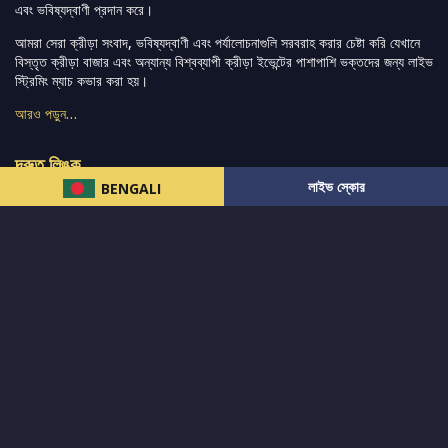
এবং ভবিষ্যদ্বাণী প্রদান করে।
আমরা সেরা ক্রীড়া সংবাদ, ভবিষ্যদ্বাণী এবং পর্যালোচনাগুলি সরবরাহ করার চেষ্টা করি যেখানে
বিস্তৃত ক্রীড়া বাজার এবং অন্যান্য বিশ্বব্যাপী ক্রীড়া ইভেন্টের পাশাপাশি ভক্তদের জন্য লাইভ
স্ট্রিমিং ম্যাচ কভার করা হয়।
আরও পড়ুন…
দ্রুত লিঙ্ক
লাইভ স্কোর
BENGALI
নিউজ
টুইটার-রিঅ্যাকশন
लলাইভ স্কোর
ভারত-বনাম-অস্ট্রেলিয়া
ফ্যান্টাসি-টিপ্স
আমাদের সম্পর্কে
আইপিএল
স্ট্যাট
মহিলাদের-টি২০-বিশ্বকাপ
এনালাইসিস
সাপোর্ট
আমাদের নিউজলেটার এ সাবস্ক্রাইব করুন।
এখনই সাবস্ক্রাইব করুন