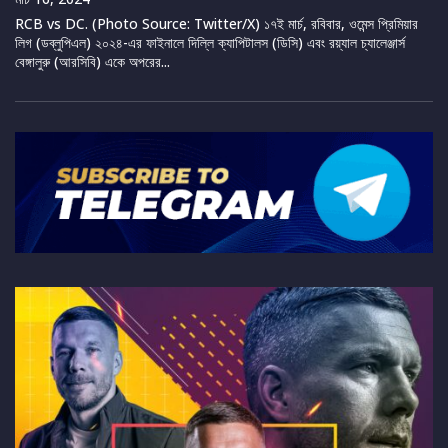
RCB vs DC. (Photo Source: Twitter/X) ১৭ই মার্চ, রবিবার, ওমেন্স প্রিমিয়ার
লিগ (ডব্লুপিএল) ২০২৪-এর ফাইনালে দিল্লি ক্যাপিটালস (ডিসি) এবং রয়্যাল চ্যালেঞ্জার্স
বেঙ্গালুরু (আরসিবি) একে অপরের...