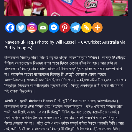
Naveen-ul-Haq. (Photo by Will Russell – CA/Cricket Australia via
Getty Images)
বাংলাদেশের বিরুদ্ধে নামার আগেই বড়সড় ধাক্কা আফগানিস্তান শিবিরে। আসন্ন টি টোয়েন্টি
সিরিজে বাংলাদেশেরক বিরুদ্ধে নামার আগে ছিটকে গেলেন নভিন উল হক। আর সেটা যে
বাংলাদেশের বিরুদ্ধে নামার আগে আফগান শিবিরে অস্বস্তি বাড়াচ্ছে তা বলার অপেক্ষা রাখে
না। কয়েকদিন আগেই বাংলাদেশের বিরুদ্ধে টি টোয়েন্টি স্কোয়াড ঘোষণা করেছে
আফগানিস্তান। সেখানেই দলে ফিরেছিলেন রসিদ খান। একইসঙ্গে নভিন উল হককে দলে রাখার
সিদ্ধান্ত নিয়েছিল আফগানিস্তান ক্রিকেট বোর্ড। কিন্তু শেষপর্যন্ত মাঠে নামতে পারবেন না
ওই তারকা ক্রিকেটার।
আগামী ১৪ জুলাই বাংলাদশের বিরুদ্ধে টি টোয়েন্টি সিরিজে নামতে চলেছে আফগানিস্তান।
বাংলাদেশের কাছে টেস্ট সিরিজ হেরে গিয়েছিল আফগানিস্তান। যদিও ওডিআই সিরিজে তারা
শুরুটা জয় দিয়েই করেছে। এবার টি টোয়েন্টি সিরিজ সুরু হতে চলেছে কয়েকদিনের মধ্যেই।
সেখানে প্রথমে নভিন উল হককে দলে রেখেই স্কোয়াড ঘোষণা করকেছিল আফগানিস্তান।
কিন্তু শেষরক্ষা হল না। হাঁটুর চোট এখনও পর্যন্ত সম্পূর্ণ সারিয়ে উঠতে পারেননি তিনি। আর
সেই চোট নিয়েই এবার বাংলাদেশের বিরুদ্ধে টি টোয়েন্টি সিরিজ থেকে ছিটকে গেলেন তিনি।