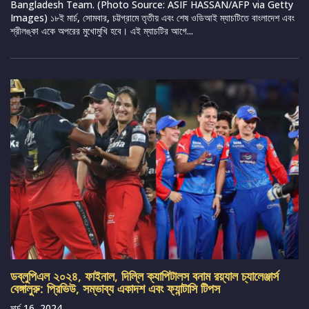
Bangladesh Team. (Photo Source: ASIF HASSAN/AFP via Getty
Images) ১৮ই মার্চ, সোমবার, চট্টগ্রামে তৃতীয় এবং শেষ ওডিআই ম্যাচটিতে বাংলাদেশ এবং
শ্রীলঙ্কা একে অপরের মুখোমুখি হবে। এই ম্যাচটির আগে...
ডব্লুপিএল ২০২৪, ফাইনাল, দিল্লি ক্যাপিটালস বনাম রয়্যাল চ্যালেঞ্জার্স
বেঙ্গালুরু: প্রিভিউ, সম্ভাব্য একাদশ এবং ফ্যান্টাসি টিপস
মার্চ 16, 2024