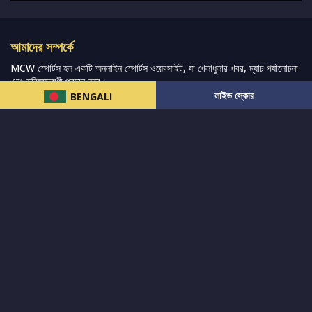
আমাদের সম্পর্কে
MCW স্পোর্টস হল একটি অনলাইন স্পোর্টস ওয়েবসাইট, যা খেলাধুলার খবর, ম্যাচ পর্যালোচনা
এবং ভবিষ্যদ্বাণী প্রদান করে।
লাইভ স্কোর
BENGALI
আমরা সেরা ক্রীড়া সংবাদ, ভবিষ্যদ্বাণী এবং পর্যালোচনাগুলি সরবরাহ করার চেষ্টা করি যেখানে
বিস্তৃত ক্রীড়া বাজার এবং অন্যান্য বিশ্বব্যাপী ক্রীড়া ইভেন্টের পাশাপাশি ভক্তদের জন্য লাইভ
স্ট্রিমিং ম্যাচ কভার করা হয়।
আরও পড়ুন…
দ্রুত লিঙ্ক
নিউজ
টুইটার-রিঅ্যাকশন
लলাইভ স্কোর
ভারত-বনাম-অস্ট্রেলিয়া
ফ্যান্টাসি-টিপ্স
আমাদের সম্পর্কে
আইপিএল
স্ট্যাট
মহিলাদের-টি২০-বিশ্বকাপ
এনালাইসিস
সাপোর্ট