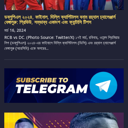
ডব্লুপিএল ২০২৪, ফাইনাল, দিল্লি ক্যাপিটালস বনাম রয়্যাল চ্যালেঞ্জার্স
বেঙ্গালুরু: প্রিভিউ, সম্ভাব্য একাদশ এবং ফ্যান্টাসি টিপস
মার্চ 16, 2024
RCB vs DC. (Photo Source: Twitter/X) ১৭ই মার্চ, রবিবার, ওমেন্স প্রিমিয়ার
লিগ (ডব্লুপিএল) ২০২৪-এর ফাইনালে দিল্লি ক্যাপিটালস (ডিসি) এবং রয়্যাল চ্যালেঞ্জার্স
বেঙ্গালুরু (আরসিবি) একে অপরের...