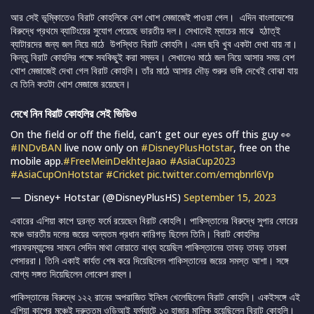
আর সেই ভূমি্কাতেও বিরাট কোহলিকে বেশ খোশ মেজাজেই পাওয়া গেল। এদিন বাংলাদেশের
বিরুদ্ধে প্রথমে ব্যাটিংয়ের সুযোগ পেয়েছে ভারতীয় দল। সেখানেই ম্যাচের মাঝে হঠাত্ই
ব্যাটারদের জন্য জল নিয়ে মাঠে উপস্থিত বিরাট কোহলি। এমন ছবি খুব একটা দেখা যায় না।
কিন্তু বিরাট কোহলির পক্ষে সবকিছুই করা সম্ভব। সেখানেও মাঠে জল নিয়ে আসার সময় বেশ
খোশ মেজাজেই দেখা গেল বিরাট কোহলি। তাঁর মাঠে আসার দৌড় শুরুর ভঙ্গি দেখেই বোঝা যায়
যে তিনি কতটা খোশ মেজাজে রয়েছেন।
দেখে নিন বিরাট কোহলির সেই ভিডিও
On the field or off the field, can’t get our eyes off this guy 👀
#INDvBAN
live now only on
#DisneyPlusHotstar
, free on the
mobile app.
#FreeMeinDekhteJaao
#AsiaCup2023
#AsiaCupOnHotstar
#Cricket
pic.twitter.com/emqbnrl6Vp
— Disney+ Hotstar (@DisneyPlusHS)
September 15, 2023
এবারের এশিয়া কাপে দুরন্ত ফর্মে রয়েছেন বিরাট কোহলি। পাকিস্তানের বিরুদ্ধে সুপার ফোরের
মঞ্চে ভারতীয় দলের জয়ের অন্যতম প্রধান কারিগড় ছিলেন তিনি। বিরাট কোহলির
পারফরম্যান্সের সামনে সেদিন মাথা নোয়াতে বাধ্য হয়েছিল পাকিস্তানের তাবড় তাবড় তারকা
পেসাররা। তিনি একাই কার্যত শেষ করে দিয়েছিলেন পাকিস্তানের জয়ের সমস্ত আশা। সঙ্গে
যোগ্য সঙ্গত দিয়েছিলেন লোকেশ রাহুল।
পাকিস্তানের বিরুদ্ধে ১২২ রানের অপরাজিত ইনিংস খেলেছিলেন বিরাট কোহলি। একইসঙ্গে এই
এশিয়া কাপের মঞ্চেই দ্রুততম ও়ডিআই ফর্ম্যাটে ১৩ হাজার মালিক হয়েছিলেন বিরাট কোহলি।