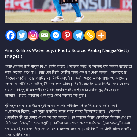
Virat Kohli as Water boy. ( Photo Source: Pankaj Nangia/Getty
Images )
বিরাট কোহলি মাঠে থাকুক কিংবা মাঠের বাইরে। সকলের নজর য়ে সবসময় তাঁর দিকেই রয়েছে তা
বলার অপেক্ষা রাখে না। এবার যেন বিরাট কোলির অন্য এক রূপ দেখল সকলে। বাংলাদেশের
বিরুদ্ধে ভারতীয় দলের ওয়াটার বয় বিরাট কোহলি। এমনটা শুনতে অবাক লাগলেও, কলম্বোর
প্রেমদাসা স্টেডিয়ামে সেই ছবিই দেখা গেল এদিন। বিরাট কোহলির এমন ভিডিও সচরাচর দেখা
যায় না। কিন্তু টিভির পর্দায় সেই ছবি দেখার পরই সোশ্যাল মিডিয়াতে মুহূর্তের মধ্যে তা
ভাইরাল। বিরাট কোহলির এমন কান্ড দেখে সকলেই আপ্লুত।
শ্রীলঙ্কাকে হারিয়ে ইতিমধ্যেই এসিয়া কাপের ফাইনালে পৌঁছে গিয়েছে ভারতীয় দল।
বাংলাদেশের বিরুদ্ধে এই ম্যাচ ভারতীয়ে দলের কাছে কার্যত নিয়মরক্ষার ম্যাচ। সেখানেই
শেষপর্যন্ত কী হয় সেটাই দেখার অপেক্ষা রয়েছে। এই ম্যাচেই বিরাট কোহলিকে বিশ্রাম দেওয়ার
সিদি্দান্ত নিয়েছেটিম ম্যানেজমেন্ট। একটানা ম্যাচ খেলা এবং ওয়ার্কলোড ্মযানেজমেন্টের কথা
মাথায়রেখেই যে এমন সিদ্ধান্ত তা বলার অপেক্ষা রাখে না। সেই বিরাট কোহলিই এদিন ভারতীয়
দলের ওয়াটার বয়।