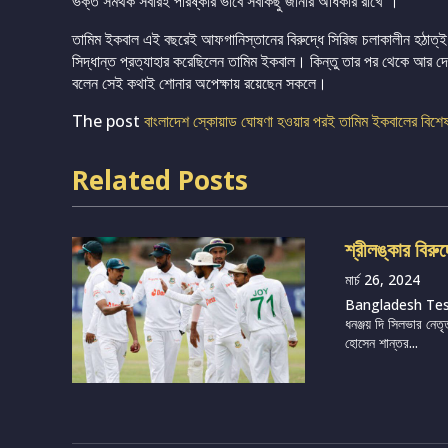
ভক্ত সমর্থক সবারই পরিষ্কার ভাবে সবকিছু জানার অধিকার রাখে”।
তামিম ইকবাল এই বছরেই আফগানিস্তানের বিরুদ্ধে সিরিজ চলাকালীন হঠাত্ই অ
সিদ্ধান্ত প্রত্যাহার করেছিলেন তামিম ইকবাল। কিন্তু তার পর থেকে আর দ
বলেন সেই কথাই শোনার অপেক্ষায় রয়েছেন সকলে।
The post
বাংলাদেশ স্কোয়াড ঘোষণা হওয়ার পরই তামিম ইকবালের বিশেষ বার্
Related Posts
শ্রীলঙ্কার বিরু
মার্চ 26, 2024
Bangladesh Te
ধনঞ্জয় দি সিলভার নেতৃ
হোসেন শান্তর...