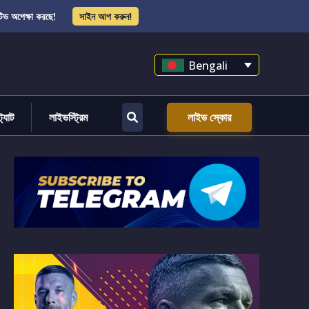
িভ অপেক্ষা করছে!
সাইন আপ করুন!
Bengali
্ট্যাট
লাইভস্ট্রিম
লাইভ স্কোর