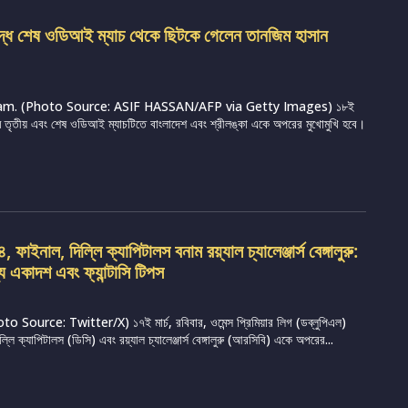
ুদ্ধে শেষ ওডিআই ম্যাচ থেকে ছিটকে গেলেন তানজিম হাসান
m. (Photo Source: ASIF HASSAN/AFP via Getty Images) ১৮ই
্রামে তৃতীয় এবং শেষ ওডিআই ম্যাচটিতে বাংলাদেশ এবং শ্রীলঙ্কা একে অপরের মুখোমুখি হবে।
ফাইনাল, দিল্লি ক্যাপিটালস বনাম রয়্যাল চ্যালেঞ্জার্স বেঙ্গালুরু:
্য একাদশ এবং ফ্যান্টাসি টিপস
Source: Twitter/X) ১৭ই মার্চ, রবিবার, ওমেন্স প্রিমিয়ার লিগ (ডব্লুপিএল)
ি ক্যাপিটালস (ডিসি) এবং রয়্যাল চ্যালেঞ্জার্স বেঙ্গালুরু (আরসিবি) একে অপরের...