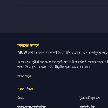
আমাদের সম্পর্কে
MCW স্পোর্টস হল একটি অনলাইন স্পোর্টস ওয়েবসাইট, যা খেলাধুলার খবর, ম্
আমরা সেরা ক্রীড়া সংবাদ, ভবিষ্যদ্বাণী এবং পর্যালোচনাগুলি সরবরাহ করার চেষ্টা
পাশাপাশি ভক্তদের জন্য লাইভ স্ট্রিমিং ম্যাচ কভার করা হয়।
আরও পড়ুন…
দ্রুত লিঙ্ক
নিউজ
টুইটার-রিঅ্যাকশন
ভারত-বনাম-অস্ট্রেলিয়া
ফ্যান্টাসি-টিপ্স