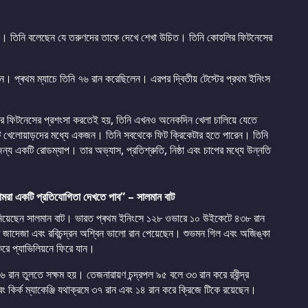
েছেন। তিনি বলেছেন যে তরুণদের তাকে দেখে শেখা উচিত। তিনি কোহলির ফিটনেসের
রেছেন। প্ৰথম ম্যাচে তিনি ৭৬ রান করেছিলেন। এরপর দ্বিতীয় টেস্টের প্রথম ইনিংস
ির ফিটনেসের প্রশংসা করতেই হয়, তিনি এখনও অনেকদিন খেলা চালিয়ে যেতে
িট খেলোয়াড়দের মধ্যে একজন। তিনি সবথেকে ফিট ক্রিকেটার হতে পারেন। তিনি
ন্য একটি রোডম্যাপ। তার অভ্যাস, প্রতিশ্রুতি, নিষ্ঠা এবং চাপের মধ্যে উন্নতি
আমরা একটি প্রতিযোগিতা দেখতে পাব” – সালমান বাট
্য জানিয়েছেন সালমান বাট। ভারত প্ৰথম ইনিংসে ১২৮ ওভারে ১০ উইকেটে ৪৩৮ রান
্র জাদেজা এবং রবিচন্দ্রন অশ্বিন ভালো রান পেয়েছেন। শুভমন গিল এবং অজিঙ্কা
করে প্যাভিলিয়নে ফিরে যান।
৮৬ রান তুলতে সক্ষম হয়। তেজনারায়ণ চন্দ্রপল ৯৫ বলে ৩৩ রান করে রবীন্দ্র
কির্ক ম্যাকেঞ্জি যথাক্রমে ৩৭ রান এবং ১৪ রান করে ক্রিজে টিকে রয়েছেন।