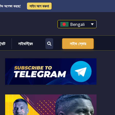
িভ অপেক্ষা করছে!
সাইন আপ করুন!
Bengali
্ট্যাট
লাইভস্ট্রিম
লাইভ স্কোর