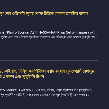
ুদ্ধে শেষ ওডিআই ম্যাচ থেকে ছিটকে গেলেন তানজিম হাসান
m. (Photo Source: ASIF HASSAN/AFP via Getty Images) ১৮ই
্রামে তৃতীয় এবং শেষ ওডিআই ম্যাচটিতে বাংলাদেশ এবং শ্রীলঙ্কা একে অপরের মুখোমুখি হবে।
ফাইনাল, দিল্লি ক্যাপিটালস বনাম রয়্যাল চ্যালেঞ্জার্স বেঙ্গালুরু:
্য একাদশ এবং ফ্যান্টাসি টিপস
Source: Twitter/X) ১৭ই মার্চ, রবিবার, ওমেন্স প্রিমিয়ার লিগ (ডব্লুপিএল)
ি ক্যাপিটালস (ডিসি) এবং রয়্যাল চ্যালেঞ্জার্স বেঙ্গালুরু (আরসিবি) একে অপরের...