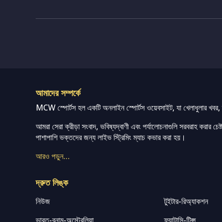
আমাদের সম্পর্কে
MCW স্পোর্টস হল একটি অনলাইন স্পোর্টস ওয়েবসাইট, যা খেলাধুলার খবর, ম্
আমরা সেরা ক্রীড়া সংবাদ, ভবিষ্যদ্বাণী এবং পর্যালোচনাগুলি সরবরাহ করার চেষ্টা
পাশাপাশি ভক্তদের জন্য লাইভ স্ট্রিমিং ম্যাচ কভার করা হয়।
আরও পড়ুন…
দ্রুত লিঙ্ক
নিউজ
টুইটার-রিঅ্যাকশন
ভারত-বনাম-অস্ট্রেলিয়া
ফ্যান্টাসি-টিপ্স