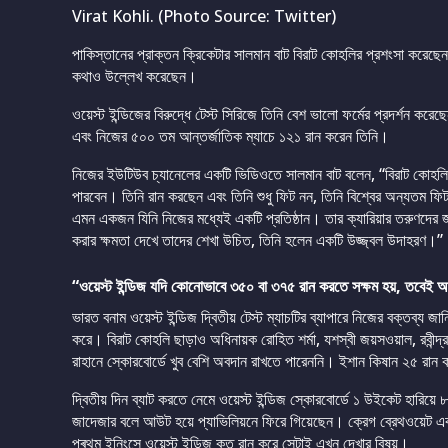
Virat Kohli. (Photo Source: Twitter)
পাকিস্তানের প্রাক্তন ক্রিকেটার সালমান বাট বিরাট কোহলির প্রশংসা কর
কথাও উল্লেখ করেছেন।
ওয়েস্ট ইন্ডিজের বিরুদ্ধে টেস্ট সিরিজে তিনি বেশ ভালো ফর্মের প্রদর্শন ক
এবং নিজের ৫০০ তম আন্তর্জাতিক ম্যাচে ১২১ রান করেন তিনি।
নিজের ইউটিউব চ্যানেলের একটি ভিডিওতে সালমান বাট বলেন, “বিরাট কোহল
পারবেন। তিনি রান করছেন এবং তিনি শুধু ফিট নন, তিনি বিশ্বের অন্যতম ফ
এমন একজন যিনি নিজের মধ্যেই একটি প্রতিষ্ঠান। তার ক্যারিয়ার তরুণদের জ
করার ক্ষমতা দেখে তাদের শেখা উচিত, তিনি হলেন একটি উজ্জ্বল উদাহরণ।”
“ওয়েস্ট ইন্ডিজ যদি কোনোভাবে ৩৫০ বা ৩৭৫ রান করতে সক্ষম হয়, তবেই 
ভারত বনাম ওয়েস্ট ইন্ডিজ দ্বিতীয় টেস্ট ম্যাচটির ব্যাপারে নিজের বক্তব
করে। বিরাট কোহলি ছাড়াও অধিনায়ক রোহিত শর্মা, যশস্বী জয়সওয়াল, রবীন্দ
রাহানে স্কোরবোর্ডে খুব বেশি অবদান রাখতে পারেননি। ইশান কিষান ২৫ রান 
দ্বিতীয় দিন ব্যাট করতে নেমে ওয়েস্ট ইন্ডিজ স্কোরবোর্ডে ১ উইকেট হারিয়ে 
জাদেজার বলে আউট হয়ে প্যাভিলিয়নে ফিরে গিয়েছেন। ক্রেগ ব্রেথওয়েট এবং 
প্ৰথম ইনিংসে ওয়েস্ট ইন্ডিজ কত রান করে সেটাই এখন দেখার বিষয়।