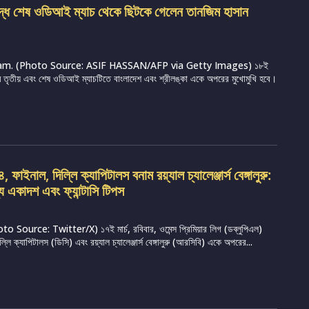
ুদ্ধে শেষ ওডিআই ম্যাচ থেকে ছিটকে গেলেন তানজিম হাসান
m. (Photo Source: ASIF HASSAN/AFP via Getty Images) ১৮ই
্রামে তৃতীয় এবং শেষ ওডিআই ম্যাচটিতে বাংলাদেশ এবং শ্রীলঙ্কা একে অপরের মুখোমুখি হবে।
ফাইনাল, দিল্লি ক্যাপিটালস বনাম রয়্যাল চ্যালেঞ্জার্স বেঙ্গালুরু:
্য একাদশ এবং ফ্যান্টাসি টিপস
Source: Twitter/X) ১৭ই মার্চ, রবিবার, ওমেন্স প্রিমিয়ার লিগ (ডব্লুপিএল)
ি ক্যাপিটালস (ডিসি) এবং রয়্যাল চ্যালেঞ্জার্স বেঙ্গালুরু (আরসিবি) একে অপরের...