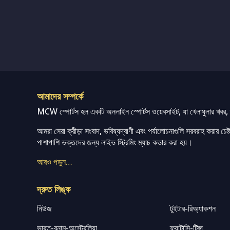
আমাদের সম্পর্কে
MCW স্পোর্টস হল একটি অনলাইন স্পোর্টস ওয়েবসাইট, যা খেলাধুলার খবর, ম্
আমরা সেরা ক্রীড়া সংবাদ, ভবিষ্যদ্বাণী এবং পর্যালোচনাগুলি সরবরাহ করার চেষ্টা
পাশাপাশি ভক্তদের জন্য লাইভ স্ট্রিমিং ম্যাচ কভার করা হয়।
আরও পড়ুন…
দ্রুত লিঙ্ক
নিউজ
টুইটার-রিঅ্যাকশন
ভারত-বনাম-অস্ট্রেলিয়া
ফ্যান্টাসি-টিপ্স