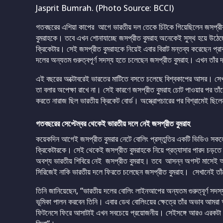
Jasprit Bumrah. (Photo Source: BCCI)
গতবছরের এশিয়া কাপের আগে ভারতীয় দল তেকে চিটকে গিয়েছিলেন জসপ্রীকত
বুমরাহকে। তবে এখন শোনাযাচ্ছে জসপ্রীত বুমরাহ অনেকেই সুস্থ হয়ে উঠে
ক্রিকেটার। সেই জসপ্রীত বুমরাহকে নিয়েই এবার বিরাট মন্তব্য করেছেন প্র
দলের অন্যতম গুরুত্বপূর্ণ সদস্য হতে চলেছেন জসপ্রীত বুমরাহ। এখন তাঁ
এই বছরের অক্টোবরেই ভারতের মাটিতে বসতে চলেছে বিশ্বকাপের আসর। সেখান
তা বলার অপেক্ষা রাখে না। সেই কারণে জসপ্রীত বুমরাহ চোট পাওয়ার পর তাঁক
করতে নারাজ ছিল ভারতীয় ক্রিকেট বোর্ড। অস্ত্রোপচারের পর বিশ্রামেই ছিল
গতবছরের সেপ্টেম্বর থেকেই ভারতীয় দলে নেই জসপ্রীত বুমরাহ
কয়েকদিন আগেই জসপ্রীত বুমরার নেটে বোলিং প্রস্তুতির একটি ভিডিও সকল
ক্রিকেটারকে। সেই থেকেই জসপ্রীত বুমরাহকে নিয়ে প্রত্যাসার পারদ চড়তে শ
অবশ্য ভারতীয় শিবিরে নেই জসপ্রীত বুমরাহ। তবে আসন্ন অগস্ট মাসেই আয়ারল্
সিরিজেই নাকি ভারতীয় দলে ফিরতে চলেছেন জসপ্রীত বুমরাহ। সেখানেই তা
তিনি জানিয়েছেন, “ভারতীয় দলের বোলিং লাইনআপের অন্যতম গুরুত্বূর্ণ সদস্য 
ভূমিকা পালন করবেন তিনি। এবার ডেথ বোলিংয়ের ক্ষেত্রে তাঁর অভাব আমর
ফিটনেসে ফিরে আসাটাই এখন সবচেয়ে প্রয়োজনীয়। সেইসঙ্গে আরও এরকটা প