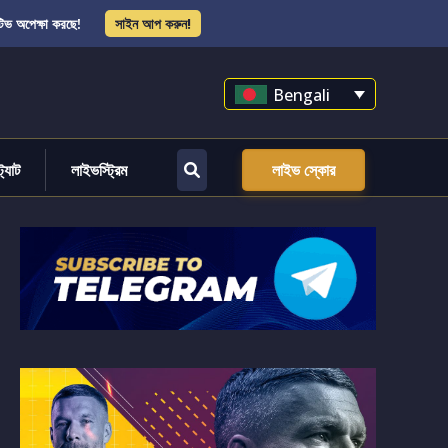
িভ অপেক্ষা করছে!
সাইন আপ করুন!
Bengali
্ট্যাট
লাইভস্ট্রিম
লাইভ স্কোর