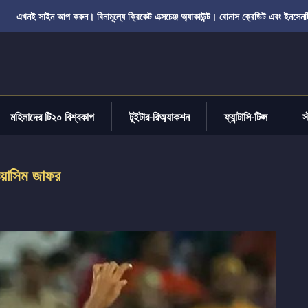
এখনই সাইন আপ করুন। বিনামূল্যে ক্রিকেট এক্সচেঞ্জ অ্যাকাউন্ট। বোনাস ক্রেডিট এবং ইনসেনট
মহিলাদের টি২০ বিশ্বকাপ
টুইটার-রিঅ্যাকশন
ফ্যান্টাসি-টিপ্স
স
ওয়াসিম জাফর