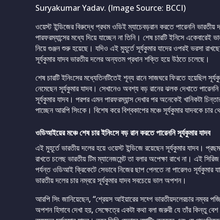
Suryakumar Yadav. (Image Source: BCCI)
ওয়েস্ট ইন্ডিজের বিরুদ্ধে প্রথম ওডিই ম্যাচেবড়রান করতে পারেননি ভারতীয় দল
পারফরম্যান্সের মধ্যে দিয়ে যাচ্ছেন না তিনি। শেষ চারটি ইনিসে একেবারেই ভাল
নিয়ে গুঞ্জন শুরু হয়েছে। যদিও এই মুহূর্তে সূর্যকুমার যাদের ওপরই ভরসা র
সূর্যকুমার যাদব ভারতীয় দলের অন্যতম প্রধান শক্তি হয়ে উঠতে চলেছে।
শেষ চারটি ইনিংসের মধ্যেতিনটিতেই শূন্য রানে সাজঘরে ফিরতে হয়েছিল সূর্যকু
নেমেছেন সূর্যকুমার যাদব। সেখানেও অবশ্য বড় রানের ঝলক দেখাতে পারেননি
সূর্যকুমার যাদব। পরপর এমন পারফরম্যান্স দেখার পর অনেকেই খানিকটা চিন্
পাচ্ছেন আরপি সিংকে। বিশেষ করে বিশ্বকাপের মঞ্চে সূর্যকুমার যাদবকে চার 
ওডিআইয়ের মঞ্চে শেষ চার ইনিংসে বড় রান করতে পারেননি সূর্যকুমার যাদব
এই মুহূর্তে ভারতীয় দলের হয়ে ওয়েস্ট ইন্ডিজে রয়েছেন সূর্যকুমার যাদব। প্
রাখতে চলেছ ভারতীয় টিম ম্যানেজমেন্ট তা বলার অপেক্ষা রাখে না। এই সিরিজ
পর্যন্ত ওডিআই ক্রিকেটে সেভাবে নিজের ছাপ পেলতে না পারেলও সূর্যকুমার য
ভারতীয় দলের চার নম্বরে সূর্যকুমার যাদব সবচেয়ে ভাল অপশন।
আরপি সিং জানিয়েছেন, “শ্রেয়স আইয়ারের সহ্গে ভারতীয়দলেরচার নম্বর পজি
অপশন হিসাবে দেখা হয়, সেক্ষেত্রে একটা কথা বলা জরুরী যে তাঁর কিন্তু ব