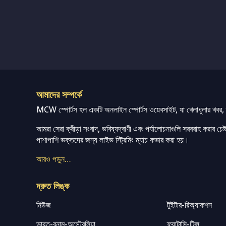
আমাদের সম্পর্কে
MCW স্পোর্টস হল একটি অনলাইন স্পোর্টস ওয়েবসাইট, যা খেলাধুলার খবর, ম্
আমরা সেরা ক্রীড়া সংবাদ, ভবিষ্যদ্বাণী এবং পর্যালোচনাগুলি সরবরাহ করার চেষ্টা
পাশাপাশি ভক্তদের জন্য লাইভ স্ট্রিমিং ম্যাচ কভার করা হয়।
আরও পড়ুন…
দ্রুত লিঙ্ক
নিউজ
টুইটার-রিঅ্যাকশন
ভারত-বনাম-অস্ট্রেলিয়া
ফ্যান্টাসি-টিপ্স