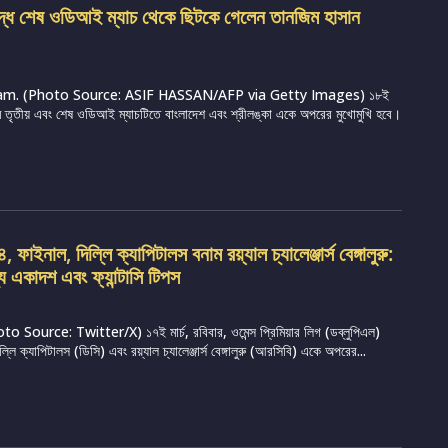
ুদ্ধে শেষ ওডিআই ম্যাচ থেকে ছিটকে গেলেন তানজিম হাসান
m. (Photo Source: ASIF HASSAN/AFP via Getty Images) ১৮ই
্রামে তৃতীয় এবং শেষ ওডিআই ম্যাচটিতে বাংলাদেশ এবং শ্রীলঙ্কা একে অপরের মুখোমুখি হবে।
ফাইনাল, দিল্লি ক্যাপিটালস বনাম রয়্যাল চ্যালেঞ্জার্স বেঙ্গালুরু:
্য একাদশ এবং ফ্যান্টাসি টিপস
Source: Twitter/X) ১৭ই মার্চ, রবিবার, ওমেন্স প্রিমিয়ার লিগ (ডব্লুপিএল)
ি ক্যাপিটালস (ডিসি) এবং রয়্যাল চ্যালেঞ্জার্স বেঙ্গালুরু (আরসিবি) একে অপরের...