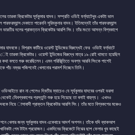
ের তারকা ক্রিকেটার সূর্যকুমার যাদব। সম্প্রতি ওডিই ফর্ম্যাটেখুব একটাা ভাল
 পারফরম্যান্স দেকাতে পারেননি সূরিযকুনার যাদব। ইতিমদ্যেই তাঁর পারফরম্যান্স
াখছেন ভারতীয় দলের প্রাকত্তন ক্রিকেটার আরপি সিং। তাঁর মংতে আসন্ন বিশ্বকাপে
মার যাদবকে। বিশ্রাম কাটিয়ে ওয়েস্ট ইন্ডিজের বিরুদ্ধেই ফের ওডিাই ফর্ম্যাটে
 েই তারকা ক্রিকেটার। ওয়েস্ট ইন্ডিজের বিরুদ্ধে মাত্র ১৯ রােই থামতে হয়েছিল
তার কথা বলতে শুরু করেছিলেন। এমন পরিস্থি্তিতে অবশ্য আরবি সিংকে পাশেই
থেকে পাঁচ নম্বর পজিশনেই খেলানোর পরামর্শ দিচ্ছেন তিনি।
রছম ওডিআইতে রান না পেলেও দ্বিতীয় ম্যাচেও যে সূর্যকুমার যাদবের ওপরই ভরসা
 থেকেই যেিবশ্বকাপের প্রস্তুতি শুরু হয়ে গিয়েছে তা বলাই বাহুল্য। এখনও
াদবকে নিয়ে াসাবাদী প্রাক্তন ক্রিকেটার আরপি সিং। তাঁর মতে বিশ্বকপের মঞ্চেও
শনে খেলার জন্য সূর্যকুমার যাদব একেবারে আদর্শ অপশন। তাঁকে যদি ব্যাকআপ
েশ খানিকটা গেম টাইম প্রয়োজন। একদিনের ক্রিকেটে নিঝের ছাপ ফেলার খুব কাছেই