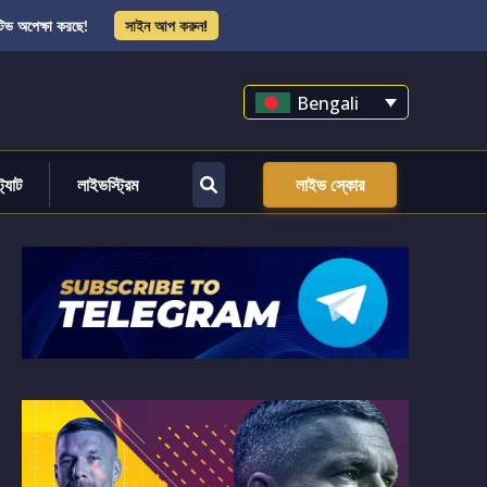
িভ অপেক্ষা করছে!
সাইন আপ করুন!
Bengali
্ট্যাট
লাইভস্ট্রিম
লাইভ স্কোর