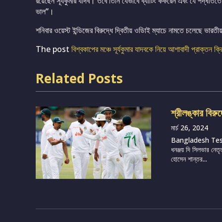
রয়েছেন সূর্যকুমার যাদব। তবে তিনি যেভাবে ব্যাটিং ককরেন এবং যে পদ্ধতিতে 
ভাল”।
শনিবার ওয়েস্ট ইন্ডিজের বিরুদ্ধে দ্বিতীয় ওডিাই ম্যাচে নামতে চলেছে ভারতী
The post
বিশ্বকাপের মঞ্চে সূর্যকুমার যাদবকে নিয়ে আশাবাদী প্রাক্তন ক
Related Posts
শ্রীলঙ্কার বিরু
মার্চ 26, 2024
Bangladesh Te
ধনঞ্জয় দি সিলভার নেতৃ
হোসেন শান্তর...