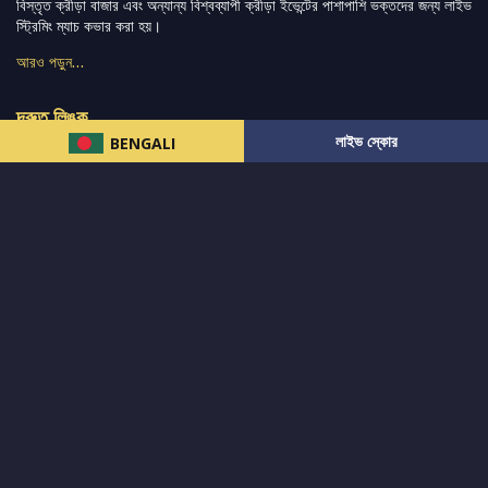
বিস্তৃত ক্রীড়া বাজার এবং অন্যান্য বিশ্বব্যাপী ক্রীড়া ইভেন্টের পাশাপাশি ভক্তদের জন্য লাইভ
স্ট্রিমিং ম্যাচ কভার করা হয়।
আরও পড়ুন…
দ্রুত লিঙ্ক
লাইভ স্কোর
BENGALI
নিউজ
টুইটার-রিঅ্যাকশন
लলাইভ স্কোর
ভারত-বনাম-অস্ট্রেলিয়া
ফ্যান্টাসি-টিপ্স
আমাদের সম্পর্কে
আইপিএল
স্ট্যাট
মহিলাদের-টি২০-বিশ্বকাপ
এনালাইসিস
সাপোর্ট
আমাদের নিউজলেটার এ সাবস্ক্রাইব করুন।
এখনই সাবস্ক্রাইব করুন
আমাদের অনুসরণ করুন এবং সর্বশেষ আপডেট পান