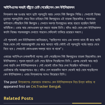
আইপিএলের সময়ই হাঁটুতে চোট পেয়েছিলেন কেন উইলিয়ামসন
বিশ্বকাপ শুরু হওয়ার আগে দুটো প্রস্তুতি ম্যাচ খেলবে নিউ জিল্যান্ড শিবির। সেখানেই নিজের
চূড়ান্ত প্রস্তুতিটা সেরে নিতে চাইছেন নিউ জিল্যান্ডের এই তারকা ক্রিকেটার। গতবারের
ফাইনালে পৌঁছেছিল নিউ জিল্যান্ড। সেখানে অবশ্য ইংল্যান্ডের কাছে হারতে হয়েছিল কিউই
বাহিনীকে। এবার আর কোনওরকম ভুল করতে নারাজ তিনি। যদিও মাঠে নেমে কেন উইলিয়ামসন
কতটা নিজের পারফরম্যান্স দেখাতে পারবেন সেদিকেই তাকিয়ে রয়েছেন সকলে।
এই প্রসঙ্গেই কেন উইলিয়ামসন জানিয়েছেন, “ব্যক্তিগত ভাবে এবং দলগত ভাবে কী করে আমি
নিজে থেকে সেই পারফরম্যান্সটা বের করে আনতে পারি সেটাই এই প্রস্তুতি পর্বের ম্যাচে দেখে
নিতে হবে। সেখানেই কোনওরকম সমস্যা যাতে না থাকে”।
এবারের আইপিএল চলাকালীনই বড়সড় চোট পেয়েছিলেন নিউ জিল্যান্ডের তারকা ক্রিকেটার কেন
উইলিয়ামসন। প্রথম ম্যাচেই চোট পেয়ে ছিটকে গিয়েছিলেন তিনি। এরপর থেকেই আর মাঠে
দেখা যায়নি কেন উইলিয়ামসনকে। সেই থেকেই তাঁকে নিয়ে দেখা দিয়েছিল অনিশ্চয়তা।
এরইমাঝে তাঁর অস্ত্রোপচারও হয়। যদিও বেশ কয়েকদিন আগে থেকেই মাঠে নেমে পড়েছিলেন
কেন উইলিয়ামসন। এবার বিশ্বকাপের দলেও ফিরেছেন তিনি।
The post
বিশ্বকাপের স্কোয়াডে তাকলেও কেন উইলিয়ামসনকে নিয়ে চিন্তা কাটছে না
appeared first on
CricTracker Bengali
.
Related Posts