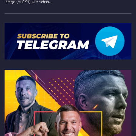
বেঙ্গালুরু (আরসিবি) একে অপরের...