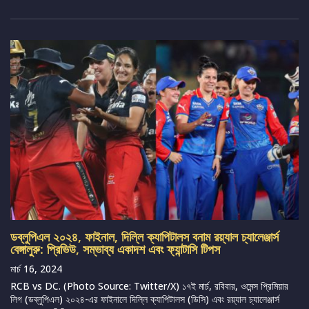
ডব্লুপিএল ২০২৪, ফাইনাল, দিল্লি ক্যাপিটালস বনাম রয়্যাল চ্যালেঞ্জার্স
বেঙ্গালুরু: প্রিভিউ, সম্ভাব্য একাদশ এবং ফ্যান্টাসি টিপস
মার্চ 16, 2024
RCB vs DC. (Photo Source: Twitter/X) ১৭ই মার্চ, রবিবার, ওমেন্স প্রিমিয়ার
লিগ (ডব্লুপিএল) ২০২৪-এর ফাইনালে দিল্লি ক্যাপিটালস (ডিসি) এবং রয়্যাল চ্যালেঞ্জার্স