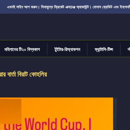
এখনই সাইন আপ করুন। বিনামূল্যে ক্রিকেট এক্সচেঞ্জ অ্যাকাউন্ট। বোনাস ক্রেডিট এবং ইনসেনট
মহিলাদের টি২০ বিশ্বকাপ
টুইটার-রিঅ্যাকশন
ফ্যান্টাসি-টিপ্স
স
র বার্তা বিরাট কোহলির