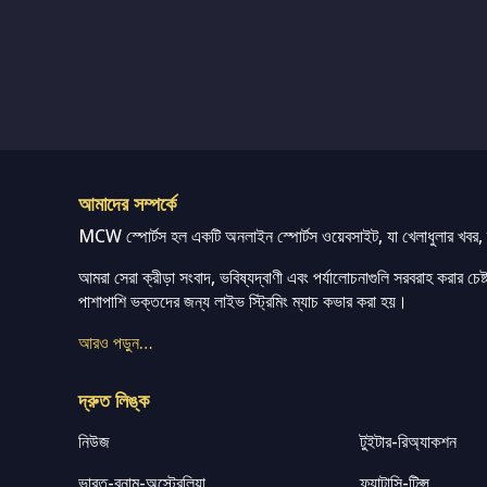
আমাদের সম্পর্কে
MCW স্পোর্টস হল একটি অনলাইন স্পোর্টস ওয়েবসাইট, যা খেলাধুলার খবর, ম্
আমরা সেরা ক্রীড়া সংবাদ, ভবিষ্যদ্বাণী এবং পর্যালোচনাগুলি সরবরাহ করার চেষ্টা
পাশাপাশি ভক্তদের জন্য লাইভ স্ট্রিমিং ম্যাচ কভার করা হয়।
আরও পড়ুন…
দ্রুত লিঙ্ক
নিউজ
টুইটার-রিঅ্যাকশন
ভারত-বনাম-অস্ট্রেলিয়া
ফ্যান্টাসি-টিপ্স