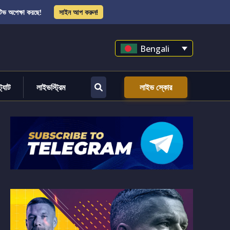
িভ অপেক্ষা করছে!
সাইন আপ করুন!
Bengali
্ট্যাট
লাইভস্ট্রিম
লাইভ স্কোর