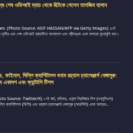
ুদ্ধে শেষ ওডিআই ম্যাচ থেকে ছিটকে গেলেন তানজিম হাসান
m. (Photo Source: ASIF HASSAN/AFP via Getty Images) ১৮ই
্রামে তৃতীয় এবং শেষ ওডিআই ম্যাচটিতে বাংলাদেশ এবং শ্রীলঙ্কা একে অপরের মুখোমুখি হবে।
ফাইনাল, দিল্লি ক্যাপিটালস বনাম রয়্যাল চ্যালেঞ্জার্স বেঙ্গালুরু:
্য একাদশ এবং ফ্যান্টাসি টিপস
Source: Twitter/X) ১৭ই মার্চ, রবিবার, ওমেন্স প্রিমিয়ার লিগ (ডব্লুপিএল)
ি ক্যাপিটালস (ডিসি) এবং রয়্যাল চ্যালেঞ্জার্স বেঙ্গালুরু (আরসিবি) একে অপরের...