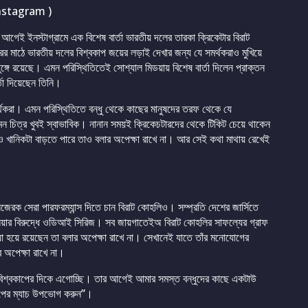
nstagram )
আগেই ইনস্টাগ্রামে এক বিশেষ বার্তা ভারতীয় দলের তারকা ক্রিকেটার বিরাট
র মাঠে ভারতীয় দলের বিশ্বকাপ জয়ের লড়াই দেখার জন্য যে সমর্থকরাও মুখিয়ে
ঙ্গে রয়েছে। এমন পরিস্থিতিতেই সোশ্যাল মিডয়ায় বিশেষ বার্তা দিলেন প্রাক্তন
্তা দিয়েছেন তিনি।
র্থকরা। এমন পরিস্থিতিতে বন্ধু থেকে কাছের মানুষদের তরফ থেকে যে
মন চিত্র খুবই স্বাভাবিক। নানান সময়ই ক্রিকেচটারদের থেকে টিকিট চেয়ে থাকেন
ও খানিকটা বাড়তে পারে তাও বলার অপেক্ষা রাখে না। আর সেই কথা মাথায় রেখেই
িজেরক সেরা পারফরম্যান্স দিতে চান বিরাট কোহলিও। সম্প্রতি দেশের জার্সিতে
েলিয়ার বিরুদ্ধে ওডিআই সিরিজ। সব জায়গাতেইঅ বিরাট কোহলির সাফল্যের গ্রাফ
মরিয়া হয়ে রয়েছেন তা বলার অপেক্ষা রাখে না। সেখানেই যাতে তাঁর মনোযোগের
 অপেক্ষা রাখে না।
তে বিশ্বকাপের দিকে এগোচ্ছি। তার আগেই আমার সমস্ত বন্ধুদের কাছে একটাউ
াপের ম্যাচ উপভোগ করুন”।