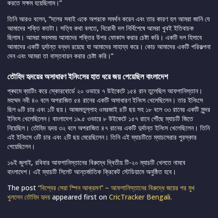
করতে সক্ষম হয়েছিলাম।”
তিনি আরও বলেন, “দলের সবাই একে অপরকে সমর্থন করেন এবং তার কারণ হল আমরা জানি যে
আমাদের শক্তি কতটা। সত্যি কথা বলতে, বিরোধী দল নির্বিশেষে আমরা খুবই ইতিবাচক
ছিলাম। আমরা সবসময় আমাদের শক্তির উপর ফোকাস করার চেষ্টা করি। একটি দল হিসাবে
আমাদের একটি দুর্দান্ত বন্ধন রয়েছে যা আমাদের সাহায্য করে। কোচ আমাদের একটি পরিকল্পনা
দেন এবং আমরা তা বাস্তবায়ন করার চেষ্টা করি।”
তৌহিদ হৃদয়ের অসাধারণ ইনিংসের হাত ধরে জয় পেয়েছিল বাংলাদেশ
প্ৰথমে ব্যাটিং করে স্কোরবোর্ডে ২০ ওভারে ৭ উইকেটে ১৫৪ রান তুলেছিল আফগানিস্তান।
মহম্মদ নবী ৪০ বলে অপরাজিত ৫৪ রানের একটি অসাধারণ ইনিংস খেলেছিলেন। তার ইনিংসে
ছিল ৬টি চার এবং ১টি ছয়। আজমতুল্লাহ ওমরজাই ৪টি ছয় সহ ১৮ বলে ৩৩ রানের একটি সুন্দর
ইনিংস খেলেছিলেন। বাংলাদেশ ১৯.৫ ওভারে ৮ উইকেটে ১৫৭ রানে পৌঁছে ম্যাচটি জিতে
নিয়েছিল। তৌহিদ হৃদয় ৩২ বলে অপরাজিত ৪৭ রানের একটি দুর্দান্ত ইনিংস খেলেছিলেন। তিনি
এই ইনিংসে ৩টি চার এবং ২টি ছয় মেরেছিলেন। তিনি এই ম্যাচটিতে ম্যাচসেরার পুরস্কার
পেয়েছিলেন।
১৬ই জুলাই, রবিবার আফগানিস্তানের বিরুদ্ধে দ্বিতীয় টি-২০ ম্যাচটি খেলতে নামবে
বাংলাদেশ। এই ম্যাচটি সিলেট আন্তর্জাতিক ক্রিকেট স্টেডিয়ামে অনুষ্ঠিত হবে।
The post
“বিশ্বের সেরা স্পিন আক্রমণ” – আফগানিস্তানের বিরুদ্ধে জয়ের পর মুখ
খুললেন তৌহিদ হৃদয়
appeared first on
CricTracker Bengali
.