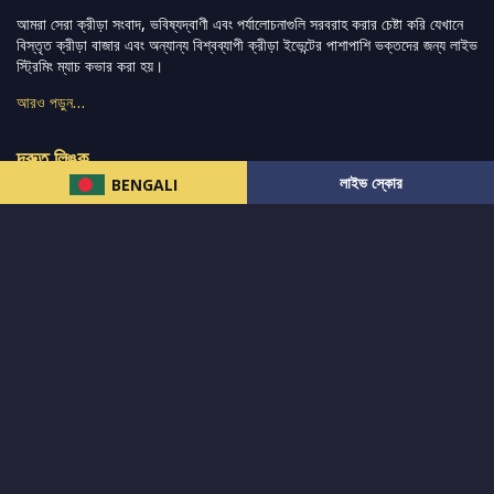
আমরা সেরা ক্রীড়া সংবাদ, ভবিষ্যদ্বাণী এবং পর্যালোচনাগুলি সরবরাহ করার চেষ্টা করি যেখানে
বিস্তৃত ক্রীড়া বাজার এবং অন্যান্য বিশ্বব্যাপী ক্রীড়া ইভেন্টের পাশাপাশি ভক্তদের জন্য লাইভ
স্ট্রিমিং ম্যাচ কভার করা হয়।
আরও পড়ুন…
দ্রুত লিঙ্ক
লাইভ স্কোর
BENGALI
নিউজ
টুইটার-রিঅ্যাকশন
लলাইভ স্কোর
ভারত-বনাম-অস্ট্রেলিয়া
ফ্যান্টাসি-টিপ্স
আমাদের সম্পর্কে
আইপিএল
স্ট্যাট
মহিলাদের-টি২০-বিশ্বকাপ
এনালাইসিস
সাপোর্ট
আমাদের নিউজলেটার এ সাবস্ক্রাইব করুন।
এখনই সাবস্ক্রাইব করুন