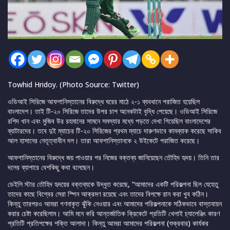
Towhid Hridoy. (Photo Source: Twitter)
ওডিআই সিরিজে আফগানিস্তানের বিরুদ্ধে ঘরের মাঠে ২-১ ব্যবধানে পরাজিত হয়েছিল
বাংলাদেশ। তাই টি-২০ সিরিজে তাদের উপর চাপ অনেকটাই বৃদ্ধি পেয়েছে। ওডিআই সিরিজে
রশিদ খান এবং মুজিব উর রহমানের সামনে সমস্যার মধ্যে পড়তে দেখা গিয়েছিল বাংলাদেশের
ব্যাটারদের। তবে দুই ম্যাচের টি-২০ সিরিজের প্রথম ম্যাচে দারুণভাবে কামব্যাক করেছে সাকিব
আল হাসানের নেতৃত্বাধীন দল। তারা আফগানিস্তানকে ২ উইকেটে পরাজিত করেছে।
আফগানিস্তানের বিরুদ্ধে জয় পাওয়ার পর নিজের বক্তব্য জানিয়েছেন তৌহিদ হৃদয়। তিনি তার
দলের ব্যাপারে বেশকিছু কথা বলেছেন।
ডেইলি স্টার তৌহিদ হৃদয়ের বক্তব্যকে উদ্ধৃত করেছে, “আমাদের একটি পরিকল্পনা ছিল যেহেতু
তাদের কাছে বিশ্বের সেরা স্পিন আক্রমণ রয়েছে এবং তাদের বিপক্ষে রান করা খুব কঠিন।
কিন্তু তারপরও আমরা গণনাকৃত ঝুঁকি নেওয়ার এবং আমাদের পরিকল্পনাকে সঠিকভাবে বাস্তবায়ন
করার চেষ্টা করেছিলাম। আমি মনে করি আন্তর্জাতিক ক্রিকেটে প্রতিটি খেলাই চ্যালেঞ্জিং কারণ
প্রতিটি প্রতিপক্ষের শক্তি আলাদা। কিন্তু আমরা আমাদের পরিকল্পনা (শুক্রবার) কার্যকর