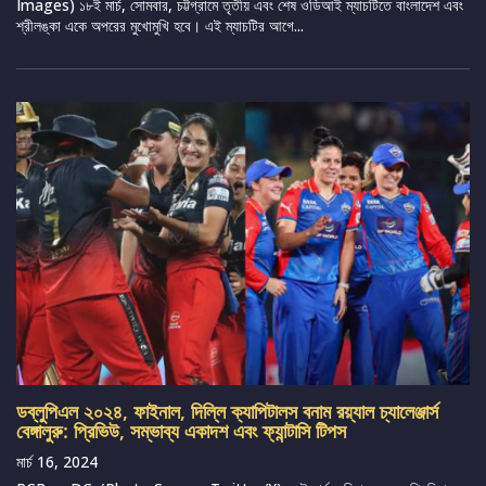
Images) ১৮ই মার্চ, সোমবার, চট্টগ্রামে তৃতীয় এবং শেষ ওডিআই ম্যাচটিতে বাংলাদেশ এবং
শ্রীলঙ্কা একে অপরের মুখোমুখি হবে। এই ম্যাচটির আগে...
ডব্লুপিএল ২০২৪, ফাইনাল, দিল্লি ক্যাপিটালস বনাম রয়্যাল চ্যালেঞ্জার্স
বেঙ্গালুরু: প্রিভিউ, সম্ভাব্য একাদশ এবং ফ্যান্টাসি টিপস
মার্চ 16, 2024