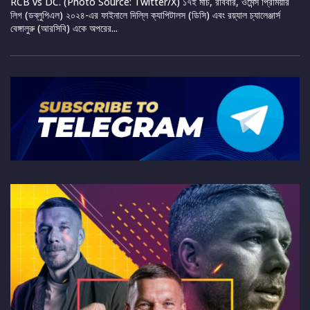
RCB vs DC. (Photo Source: Twitter/X) ১৭ই মার্চ, রবিবার, ওমেন্স প্রিমিয়ার
লিগ (ডব্লুপিএল) ২০২৪-এর ফাইনালে দিল্লি ক্যাপিটালস (ডিসি) এবং রয়্যাল চ্যালেঞ্জার্স
বেঙ্গালুরু (আরসিবি) একে অপরের...