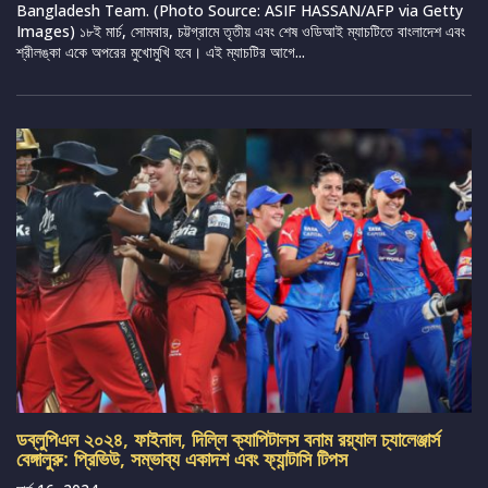
Bangladesh Team. (Photo Source: ASIF HASSAN/AFP via Getty
Images) ১৮ই মার্চ, সোমবার, চট্টগ্রামে তৃতীয় এবং শেষ ওডিআই ম্যাচটিতে বাংলাদেশ এবং
শ্রীলঙ্কা একে অপরের মুখোমুখি হবে। এই ম্যাচটির আগে...
ডব্লুপিএল ২০২৪, ফাইনাল, দিল্লি ক্যাপিটালস বনাম রয়্যাল চ্যালেঞ্জার্স
বেঙ্গালুরু: প্রিভিউ, সম্ভাব্য একাদশ এবং ফ্যান্টাসি টিপস