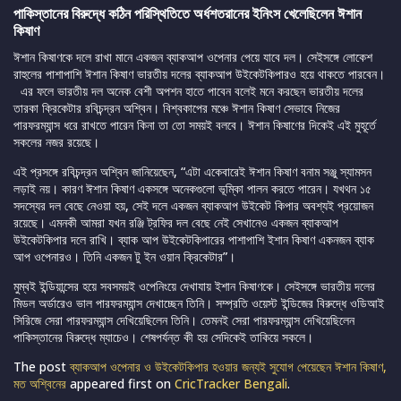
পাকিস্তানের বিরুদ্ধে কঠিন পরিস্থিতিতে অর্ধশতরানের ইনিংস খেলেছিলেন ঈশান
কিষাণ
ঈশান কিষাণকে দলে রাখা মানে একজন ব্যাকআপ ওপেনার পেয়ে যাবে দল। সেইসঙ্গে লোকেশ
রাহুলের পাশাপাশি ঈশান কিষাণ ভারতীয় দলের ব্যাকআপ উইকেটকিপারও হয়ে থাকতে পারবেন।
এর ফলে ভারতীয় দল অনেক বেশী অপশন হাতে পাবেন বলেই মনে করছেন ভারতীয় দলের
তারকা ক্রিকেটার রবিচন্দ্রন অশ্বিন। বিশ্বকাপের মঞ্চে ঈশান কিষাণ সেভাবে নিজের
পারফরম্যান্স ধরে রাখতে পারেন কিনা তা তো সময়ই বলবে। ঈশান কিষাণের দিকেই এই মুহূর্তে
সকলের নজর রয়েছে।
এই প্রসঙ্গে রবিচন্দ্রন অশ্বিন জানিয়েছেন, “এটা একেবারেই ঈশান কিষাণ বনাম সঞ্জু স্যামসন
লড়াই নয়। কারণ ঈশান কিষাণ একসঙ্গে অনেকগুলো ভূমি্কা পালন করতে পারেন। যখথন ১৫
সদস্যের দল বেছে নেওয়া হয়, সেই দলে একজন ব্যাকআপ উইকেট কিপার অবশ্যই প্রয়োজন
রয়েছে। এমনকী আমরা যখন রঞ্জি ট্রফির দল বেছে নেই সেখানেও একজন ব্যাকআপ
উইকেটকিপার দলে রাখি। ব্যাক আপ উইকেটকিপারের পাশাপাশি ইশান কিষাণ একনজন ব্যাক
আপ ওপেনারও। তিনি একজন টু ইন ওয়ান ক্রিকেটার”।
মুম্বই ইন্ডিয়ান্সের হয়ে সবসময়ই ওপেনিংয়ে দেখাযায় ইশান কিষাণকে। সেইসঙ্গে ভারতীয় দলের
মিডল অর্ডারেও ভাল পারফরম্যান্স দেখাচ্ছেন তিনি। সম্প্রতি ওয়েস্ট ইন্ডিজের বিরুদ্ধে ওডিআই
সিরিজে সেরা পারফরম্যান্স দেখিয়েছিলেন তিনি। তেমনই সেরা পারফরম্যান্স দেখিয়েছিলেন
পাকিস্তানের বিরুদ্ধে ম্যাচেও। শেষপর্যন্ত কী হয় সেদিকেই তাকিয়ে সকলে।
The post
ব্যাকআপ ওপেনার ও উইকেটকিপার হওয়ার জন্যই সুযোগ পেয়েছেন ঈশান কিষাণ,
মত অশ্বিনের
appeared first on
CricTracker Bengali
.