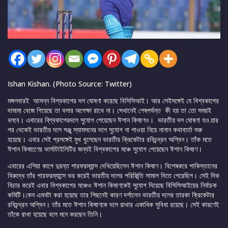
Ishan Kishan. (Photo Source: Twitter)
মঙ্গলবারই আসন্ন বিশ্বকাপের দল ঘোষণা করেছে বিসিসিআই। আর সেইসঙ্গেই যে বিশ্বকাপের
দামামা বেজে গিয়েছে তা বলার অপেক্ষা রাখে না। সেখানেই শেষপর্যন্ত কী হয় তা তো সময়ই
বলবে। এবারের বি্শ্বকাপেরদলে সুযোগ পেয়েছেন ঈশান কিষাণও। ভারতীয় দল ঘোষণা হও.য়ার
পর থেকেই ভারতীয় দলে সঞ্জু স্যামসনের দলে সুযোগ না পাওয়া নিয়ে নানান কথাবার্তা শুরু
হয়েছে। এবার সেই প্রসঙ্গেই মুখ খুলেছেন ভারতীয় ক্রিকেটার রবিচন্দ্রন অশ্বিন। তাঁক মতে
ঈশান কিষাণেের ভার্সাটাইলিটির জন্যই বিশ্বকাপের মঞ্চে সুযোগ পেয়েছেন ঈশান কিষাণ।
এবারের এশিয়া কাপে দুরন্ত পারফরম্যান্স দেখিয়েছিলেন ঈশান কিষাণ। বিশেষকরে পাকিস্তানের
বিরুদ্ধে তাঁর পারফরম্যান্সে ভর করেই ভারতীয় দলের পরিস্থি্তি সামাল দিতে পেরেছিল। সেই দিক
বিচার করেই এবার বিশ্বকাপের মঞ্চেও ঈশান কিষাণকেই সুযোগ দিয়েছে বিসিসিআইয়ের নির্বাচক
কমিটি।কেন এমনটা করা হয়েছে তার পিছনেই কারণ দর্শালেন ভারতীয় দলের তারকা ক্রিকেটার
রবিচন্দ্রন অশ্বিন। তাঁর মতে ঈশান কিষাণকে দলে রাখার একাধিক সুবিধা রয়েছে। সেই কারণেই
তাঁকে রাখা হয়েছে বলে মনে করছেন তিনি।