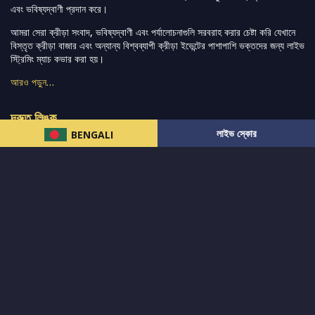
এবং ভবিষ্যদ্বাণী প্রদান করে।
আমরা সেরা ক্রীড়া সংবাদ, ভবিষ্যদ্বাণী এবং পর্যালোচনাগুলি সরবরাহ করার চেষ্টা করি যেখানে
বিস্তৃত ক্রীড়া বাজার এবং অন্যান্য বিশ্বব্যাপী ক্রীড়া ইভেন্টের পাশাপাশি ভক্তদের জন্য লাইভ
স্ট্রিমিং ম্যাচ কভার করা হয়।
আরও পড়ুন…
দ্রুত লিঙ্ক
লাইভ স্কোর
BENGALI
নিউজ
টুইটার-রিঅ্যাকশন
लলাইভ স্কোর
ভারত-বনাম-অস্ট্রেলিয়া
ফ্যান্টাসি-টিপ্স
আমাদের সম্পর্কে
আইপিএল
স্ট্যাট
মহিলাদের-টি২০-বিশ্বকাপ
এনালাইসিস
সাপোর্ট
আমাদের নিউজলেটার এ সাবস্ক্রাইব করুন।
এখনই সাবস্ক্রাইব করুন