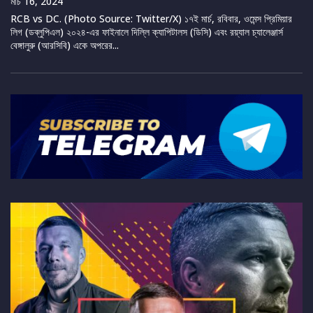
মার্চ 16, 2024
RCB vs DC. (Photo Source: Twitter/X) ১৭ই মার্চ, রবিবার, ওমেন্স প্রিমিয়ার
লিগ (ডব্লুপিএল) ২০২৪-এর ফাইনালে দিল্লি ক্যাপিটালস (ডিসি) এবং রয়্যাল চ্যালেঞ্জার্স
বেঙ্গালুরু (আরসিবি) একে অপরের...