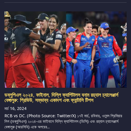
ডব্লুপিএল ২০২৪, ফাইনাল, দিল্লি ক্যাপিটালস বনাম রয়্যাল চ্যালেঞ্জার্স
বেঙ্গালুরু: প্রিভিউ, সম্ভাব্য একাদশ এবং ফ্যান্টাসি টিপস
মার্চ 16, 2024
RCB vs DC. (Photo Source: Twitter/X) ১৭ই মার্চ, রবিবার, ওমেন্স প্রিমিয়ার
লিগ (ডব্লুপিএল) ২০২৪-এর ফাইনালে দিল্লি ক্যাপিটালস (ডিসি) এবং রয়্যাল চ্যালেঞ্জার্স
বেঙ্গালুরু (আরসিবি) একে অপরের...