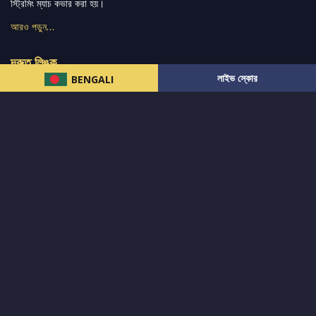
স্ট্রিমিং ম্যাচ কভার করা হয়।
আরও পড়ুন…
দ্রুত লিঙ্ক
লাইভ স্কোর
BENGALI
নিউজ
টুইটার-রিঅ্যাকশন
लলাইভ স্কোর
ভারত-বনাম-অস্ট্রেলিয়া
ফ্যান্টাসি-টিপ্স
আমাদের সম্পর্কে
আইপিএল
স্ট্যাট
মহিলাদের-টি২০-বিশ্বকাপ
এনালাইসিস
সাপোর্ট
আমাদের নিউজলেটার এ সাবস্ক্রাইব করুন।
এখনই সাবস্ক্রাইব করুন
আমাদের অনুসরণ করুন এবং সর্বশেষ আপডেট পান