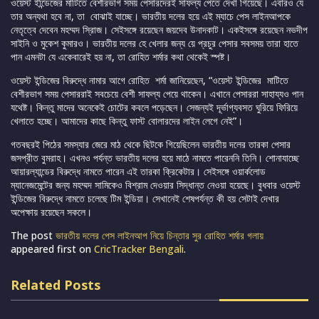
ওয়েস্ট ইন্ডিেজের মাটিতে বেশীরভাগ সময় পেসারদেরই সাফল্য পেতে দেখা গিয়েছে। এবারও যে
তার অন্যথা হবে না, তা বোঝাই যাচ্ছে। ভারতীয় দলের হয়ে এই ম্যাচে পেস লাইনআপকে
নেতৃত্বে দেবেন মহম্মদ সি্রাজ। সেইসঙ্গে রয়েছেন জয়দেব উনাদকাট। একইসঙ্গে রয়েছেন নভদীপ
সাইনি ও মুকেশ কুমারও। ভারতীয় দলের হে খেলার জন্য য়ে প্রচুর পেসার সবসময় তারা হাতে
পান এমনটা যে একেবারেই হয় না, তা রোহিত শর্মার কথা থেকেই স্পষ্ট।
ওয়েস্ট ইন্ডিজের বিরুদ্ধে নামার আগে রোহিত শর্মা জানিয়েছেন, “ওয়েস্ট ইন্ডিজের মাটিতে
বেশীরভাগ সময় পেসাররাই সবচেয়ে বেশী সাফল্য পেয়ে থাকেন। এখানে পেসাররা সাহায্যও পান
যথেষ্ট। কিন্তু মাদের অনেকেই চোটের কবলে পড়েছেন। সেজন্যই দূর্ভাগ্যবসত ঘুরিয়ে ফিরিয়ে
খেলাতে হচ্ছে। আমাদের কাছে কিন্তু ফাস্ট বোলারদের লাইন লেগে নেই”।
গতবছরই পিঠের সমস্যার জেরে মাঠ থেকে ছিটকে গিয়েছিলেন ভারতীয় দলের তারকা পেসার
জসপ্রীত বুমরাহ। এখনও পর্যন্ত ভারতীয় দলের হয়ে মাঠে নামতে পারেননি তিনি। শোনাযাচ্ছে
আয়ারল্যান্ডের বিরুদ্ধে নামতে পারেন এই তারকা ক্রিকেটার। সেইসঙ্গে ওয়ার্কলোড
ম্যানেজমেন্টের জন্য মহম্মদ সামিকেও বিশ্রাম দেওয়ার সিদ্ধান্ত নেওয়া হয়েছে। বুধবার ওয়েস্ট
ইন্ডিজের বিরুদ্ধে নামতে চলেছে টিম ইন্ডিয়া। সেখানেই শেষপর্যন্ত কী হয় সেটাই দেখার
অপেক্ষায় রয়েছেন সকলে।
The post
ভারতীয় দলের পেস লাইনআপ নিয়ে চিন্তার সুর রোহিত শর্মার গলায়
appeared first on
CricTracker Bengali
.
Related Posts