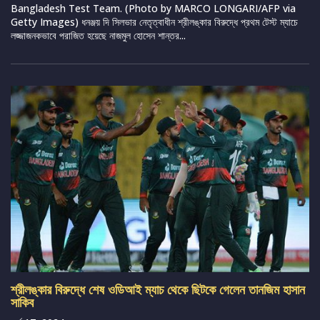
Bangladesh Test Team. (Photo by MARCO LONGARI/AFP via
Getty Images) ধনঞ্জয় দি সিলভার নেতৃত্বাধীন শ্রীলঙ্কার বিরুদ্ধে প্রথম টেস্ট ম্যাচে
লজ্জাজনকভাবে পরাজিত হয়েছে নাজমুল হোসেন শান্তর...
শ্রীলঙ্কার বিরুদ্ধে শেষ ওডিআই ম্যাচ থেকে ছিটকে গেলেন তানজিম হাসান
সাকিব