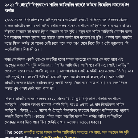
২০২১ টি টোয়েন্টি বিশ্বকাপের শাহিন আফ্রিদির কাছেই আটকে গিয়েছিল ভারতের টপ
অর্ডার
২০১৯ সালের বিশ্বকাপের পর এই প্রথমবার ওডিআই ফর্ম্যাটে পাকিস্তানের বিরুদ্ধে নামতে
চলেছে ভারতীয় দল। সেখানেই ভারতীয় দলের সামনে যে শাহিন আফ্রিদি সবচেয়ে বড় বাধা হয়ে
দাঁড়াতে চলেছেন তা বলতে দ্বিধা করছেন না টম মুডি। নতুন বলে শাহিন আফ্রিদি যেকোন দলের
টপ অর্ডারের সামনে ত্কাস হয়ে উঠতে পারেন বলেই মনে করছেন টম মুডি। এমনটা হলে ভারতীয়
দলের মিডল অর্ডার যে অনেক বেশী চাপে পড়ে যাবে তাও মেনে নিতে দ্বিধা নেই প্রাক্তন এই
অস্ট্রেলিয়ান ক্রিকেটারের।
স্টার স্পোর্টসের একটি শো-তে ভারতীয় দলের সামনে সবচেয়ে বড় বাধা কে হতে পারে এই
প্রশ্নের জবাবে টম মুডি জানিয়েছেন, “শাহিন আফ্রিদি। আমি মনে করি নতুন শাহিন আফ্রিদি
যেকোনও দলের সামনে একটা বড় বাধা। আসাধারণভাবে এই কাজটাই করে এসেছেন তিনি। আর
সেই নতুনই বেশ কয়েকটি উইকেট শুরুতেই তুলে নেওয়ার দক্ষতা রয়েছে তাঁর। আর সেটাই
ভারতীয় দলেরক মিডল অর্ডারের জন্য একটা সমস্যা তৈরি করে দিতে পারে। যার ফলে মিডল
অর্ডার খুব একটা বেশী সময় পাবে না”।
শেষবার ভারতীয় দলের বিরুদ্ধে ২০২২ সালের টি টোয়েন্টি বিশ্বকাপে খেলেছিলেন শাহিন
আফ্রিদি। সেখানে অবশ্য উইকেট পাননি তিনি, বরং ৪ ওভারে ৩৪ রান দিয়েছিলেব শাহিন
আফ্রিদি। কিন্তু ২০২১ সালের টি টোয়েন্টি বিশ্বকাপে ভারতের বিরুদ্ধে পাকিস্তানের প্রধান
অস্ত্রই ছিলেন তিনি। এবারের এশিয়া কাপে ভারতীয় দলের টপ অর্ডার শাহিন আফ্রিদিকে
জোরদার জবাব দিতে পারে কিনা সেটাই দেখার অপেক্ষায় রয়েছেন সকলে।
The post
ভারতীয় দলের সামনে শাহিন আফ্রিদিই সবচেয়ে বড় বাধা, মনে করছেন টম মুডি
appeared first on
CricTracker Bengali
.