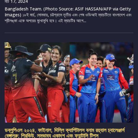
মার্চ 17, 2024
Bangladesh Team. (Photo Source: ASIF HASSAN/AFP via Getty
Images) ১৮ই মার্চ, সোমবার, চট্টগ্রামে তৃতীয় এবং শেষ ওডিআই ম্যাচটিতে বাংলাদেশ এবং
শ্রীলঙ্কা একে অপরের মুখোমুখি হবে। এই ম্যাচটির আগে...
ডব্লুপিএল ২০২৪, ফাইনাল, দিল্লি ক্যাপিটালস বনাম রয়্যাল চ্যালেঞ্জার্স
বেঙ্গালুরু: প্রিভিউ, সম্ভাব্য একাদশ এবং ফ্যান্টাসি টিপস