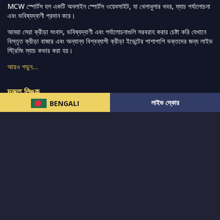
MCW স্পোর্টস হল একটি অনলাইন স্পোর্টস ওয়েবসাইট, যা খেলাধুলার খবর, ম্যাচ পর্যালোচনা
এবং ভবিষ্যদ্বাণী প্রদান করে।
আমরা সেরা ক্রীড়া সংবাদ, ভবিষ্যদ্বাণী এবং পর্যালোচনাগুলি সরবরাহ করার চেষ্টা করি যেখানে
বিস্তৃত ক্রীড়া বাজার এবং অন্যান্য বিশ্বব্যাপী ক্রীড়া ইভেন্টের পাশাপাশি ভক্তদের জন্য লাইভ
স্ট্রিমিং ম্যাচ কভার করা হয়।
আরও পড়ুন…
দ্রুত লিঙ্ক
লাইভ স্কোর
BENGALI
নিউজ
টুইটার-রিঅ্যাকশন
लলাইভ স্কোর
ভারত-বনাম-অস্ট্রেলিয়া
ফ্যান্টাসি-টিপ্স
আমাদের সম্পর্কে
আইপিএল
স্ট্যাট
মহিলাদের-টি২০-বিশ্বকাপ
এনালাইসিস
সাপোর্ট
আমাদের নিউজলেটার এ সাবস্ক্রাইব করুন।