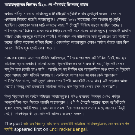
আয়ারল্যান্ডের বিরুদ্ধে টি২০-তে পাঁচবারই জিতেছে ভারত
এখনও পর্যন্ত বারত ও আয়ারল্যান্ড টি টোয়েন্টি ফর্ম্যাটে ৫ বার মুখোমুখি হয়েছে। সেখানে
একবারো জিততে পারেনি আয়ারল্যান্ড। সেষবার ২০২২ সালেতারা একে অপরের মুখোমুখি
হয়েছিল। সেখানেও ঘরের মাঠে ভারতের কাছে টি টোয়েন্টি সিরিজে হারতে হয়েছিল তাদের।
পরিসংখ্যানের বিচারে ভারতের থেকে পিছিয়ে থেকেই মাঠে নামছে আয়ারল্যান্ড। সেখানেই আঘটন
ঘটাতে এবার প্রস্তুত আইরিশ বাহিনী। অধিনায়ক পল স্টার্লিংয়ের মতে আন্ডারডগ হয়ে নামাটাই
তাদের শক্তি অনেকটা বাড়িয়ে দিচ্ছে। শেষপর্যন্ত আয়ারল্যান্ড কোনও অঘটন ঘটাতে পারে কিনা
তা তো সিরিজ সুরু হলেই বোঝা যাবে।
ম্যাচ শুরু হওয়ার আদে পল স্টার্লিং জানিয়েছেন, “বিশ্বকাপের পথে এই সিরিজ দিয়েই শুরু হবে
আমাদের অ্যাডভেঞ্চার। আমরা সমস্ত ক্রিকেটারদজের জানি এবং কী ধরণেু ক্রিকেট খেলার
সম্মুখীন হতে চলেছি তাও জানি। আইপিএল সহ দীর্ঘদিন ধরে আন্তর্জতিক মঞ্চে তারা যে ক্রিকেট
খেলে আসছে সেটা সত্যিই অসাধারণ। একইসঙ্গে আমার মনে হয় যখন কেউ আন্ডারডগ
পরিস্থিতিতে থাকে, সেই মুহূর্তে তাদের ওপর টাপটা অনেকটাই বেড়ে যায়। এই সপ্তাহে আমরা
সেটাই। কিন্তু সেই তকমাটাই আমাদের আরও ভাল ক্রিকেট খেলার রসদ যোগাচ্ছে”।
বিশ্ব ক্রিকেটে বহু অঘটন ঘটিয়েছে আয়ারল্যান্ড। যদিও ভারকের বিরুদ্ধে এখনও পর্যন্ত
আন্তর্জাতিক মঞ্চে জিততে পারেনি আয়ারল্যান্ড। ৫টি টি টোয়েন্টি ম্যাচের মধ্যে প্রতিটিতেই
হারতে হয়েছে আইরিশদের। আন্ডারডগ তকমা নিয়ে নামার ফলে তাদের কাছে হারানোর কিছুই
নেই। শেষপর্যন্ত কী হয় সেদিকেই তাকিয়ে রয়েছেন সকলে।
The post
ভারতের বিরুদ্ধে আন্ডারগড তকমাটাই তাতাচ্ছে আয়ারল্যান্ডকে, মনে করছেন পল
স্টার্লিং
appeared first on
CricTracker Bengali
.