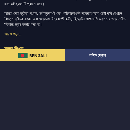
এবং ভবিষ্যদ্বাণী প্রদান করে।
আমরা সেরা ক্রীড়া সংবাদ, ভবিষ্যদ্বাণী এবং পর্যালোচনাগুলি সরবরাহ করার চেষ্টা করি যেখানে
বিস্তৃত ক্রীড়া বাজার এবং অন্যান্য বিশ্বব্যাপী ক্রীড়া ইভেন্টের পাশাপাশি ভক্তদের জন্য লাইভ
স্ট্রিমিং ম্যাচ কভার করা হয়।
আরও পড়ুন…
দ্রুত লিঙ্ক
লাইভ স্কোর
BENGALI
নিউজ
টুইটার-রিঅ্যাকশন
लলাইভ স্কোর
ভারত-বনাম-অস্ট্রেলিয়া
ফ্যান্টাসি-টিপ্স
আমাদের সম্পর্কে
আইপিএল
স্ট্যাট
মহিলাদের-টি২০-বিশ্বকাপ
এনালাইসিস
সাপোর্ট
আমাদের নিউজলেটার এ সাবস্ক্রাইব করুন।
এখনই সাবস্ক্রাইব করুন