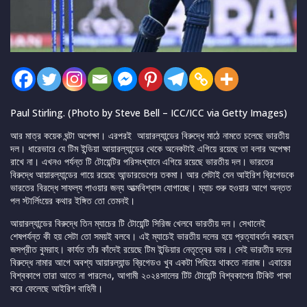
Paul Stirling. (Photo by Steve Bell – ICC/ICC via Getty Images)
আর মাত্র কয়েক ঘন্টা অপেক্ষা। এরপরই আয়ারল্যান্ডের বিরুদ্ধে মাঠে নামতে চলেছে ভারতীয়
দল। ধারেভারে যে টিম ইন্ডিয়া আয়ারল্যান্ডের থেকে অনেকটাই এগিয়ে রয়েছে তা বলার অপেক্ষা
রাখে না। এখনও পর্যন্ত টি টোয়েন্টির পরিসংখ্যানে এগিয়ে রয়েছে ভারতীয় দল। ভারতের
বিরুদ্ধে আয়ারল্যান্ডের গায়ে রয়েছে আন্ডারডেগের তকমা। আর সেটাই যেন আইরিশ ব্রিগেডকে
ভারতের বিরদ্ধে সাফল্য পাওয়ার জন্য আত্মবিশ্বাস যোগাচ্ছে। ম্যাচ শুরু হওয়ার আগে অন্তত
পল স্টার্লিংয়ের কথার ইঙ্গিত তো তেমনই।
আয়ারল্যান্ডের বিরুদ্ধে তিন ম্যাচের টি টোয়েন্টি সিরিজ খেলবে ভারতীয় দল। সেখানেই
শেষপর্যন্ত কী হয় সেটা তো সময়ই বলবে। এই ম্যাচেই ভারতীয় দলের হয়ে প্রত্যাবর্তন করছেন
জসপ্রীত বুমরাহ। কার্যত তাঁর কাঁদেই রয়েছে টিম ইন্ডিয়ার নেতৃত্বের ভার। সেই ভারতীয় দলের
বিরুদ্ধে নামার আগে অবশ্য আয়ারল্যান্ড ব্রিগেডও খুব একটা পিছিয়ে থাকতে নারাজ। এবারের
বিশ্বকাপে তারা আতে না পারলেও, আগামী ২০২৪সালের টিট টোয়েন্টি বিশ্বকাপের টিকিট পাকা
করে ফেলেছে আইরিশ বাহিনী।