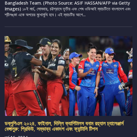
Bangladesh Team. (Photo Source: ASIF HASSAN/AFP via Getty
Images) ১৮ই মার্চ, সোমবার, চট্টগ্রামে তৃতীয় এবং শেষ ওডিআই ম্যাচটিতে বাংলাদেশ এবং
শ্রীলঙ্কা একে অপরের মুখোমুখি হবে। এই ম্যাচটির আগে...
ডব্লুপিএল ২০২৪, ফাইনাল, দিল্লি ক্যাপিটালস বনাম রয়্যাল চ্যালেঞ্জার্স
বেঙ্গালুরু: প্রিভিউ, সম্ভাব্য একাদশ এবং ফ্যান্টাসি টিপস