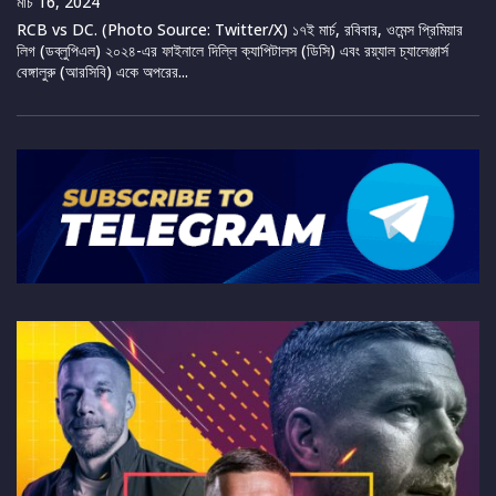
মার্চ 16, 2024
RCB vs DC. (Photo Source: Twitter/X) ১৭ই মার্চ, রবিবার, ওমেন্স প্রিমিয়ার
লিগ (ডব্লুপিএল) ২০২৪-এর ফাইনালে দিল্লি ক্যাপিটালস (ডিসি) এবং রয়্যাল চ্যালেঞ্জার্স
বেঙ্গালুরু (আরসিবি) একে অপরের...