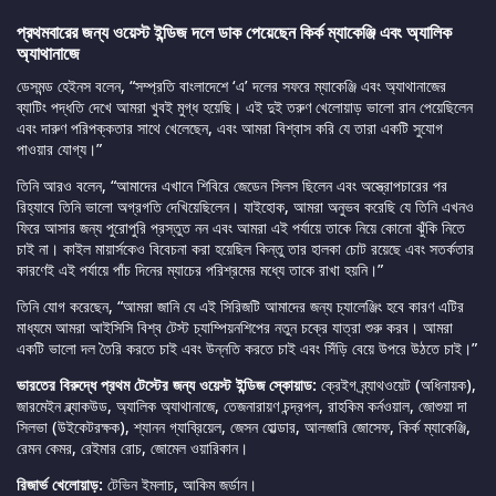
প্রথমবারের জন্য ওয়েস্ট ইন্ডিজ দলে ডাক পেয়েছেন কির্ক ম্যাকেঞ্জি এবং অ্যালিক
অ্যাথানাজে
ডেসমন্ড হেইনস বলেন, “সম্প্রতি বাংলাদেশে ‘এ’ দলের সফরে ম্যাকেঞ্জি এবং অ্যাথানাজের
ব্যাটিং পদ্ধতি দেখে আমরা খুবই মুগ্ধ হয়েছি। এই দুই তরুণ খেলোয়াড় ভালো রান পেয়েছিলেন
এবং দারুণ পরিপক্কতার সাথে খেলেছেন, এবং আমরা বিশ্বাস করি যে তারা একটি সুযোগ
পাওয়ার যোগ্য।”
তিনি আরও বলেন, “আমাদের এখানে শিবিরে জেডেন সিলস ছিলেন এবং অস্ত্রোপচারের পর
রিহ্যাবে তিনি ভালো অগ্রগতি দেখিয়েছিলেন। যাইহোক, আমরা অনুভব করেছি যে তিনি এখনও
ফিরে আসার জন্য পুরোপুরি প্রস্তুত নন এবং আমরা এই পর্যায়ে তাকে নিয়ে কোনো ঝুঁকি নিতে
চাই না। কাইল মায়ার্সকেও বিবেচনা করা হয়েছিল কিন্তু তার হালকা চোট রয়েছে এবং সতর্কতার
কারণেই এই পর্যায়ে পাঁচ দিনের ম্যাচের পরিশ্রমের মধ্যে তাকে রাখা হয়নি।”
তিনি যোগ করেছেন, “আমরা জানি যে এই সিরিজটি আমাদের জন্য চ্যালেঞ্জিং হবে কারণ এটির
মাধ্যমে আমরা আইসিসি বিশ্ব টেস্ট চ্যাম্পিয়নশিপের নতুন চক্রে যাত্রা শুরু করব। আমরা
একটি ভালো দল তৈরি করতে চাই এবং উন্নতি করতে চাই এবং সিঁড়ি বেয়ে উপরে উঠতে চাই।”
ভারতের বিরুদ্ধে প্রথম টেস্টের জন্য ওয়েস্ট ইন্ডিজ স্কোয়াড:
ক্রেইগ ব্র্যাথওয়েট (অধিনায়ক),
জারমেইন ব্ল্যাকউড, অ্যালিক অ্যাথানাজে, তেজনারায়ণ চন্দ্রপল, রাহকিম কর্নওয়াল, জোশুয়া দা
সিলভা (উইকেটরক্ষক), শ্যানন গ্যাব্রিয়েল, জেসন হোল্ডার, আলজারি জোসেফ, কির্ক ম্যাকেঞ্জি,
রেমন কেমর, রেইমার রোচ, জোমেল ওয়ারিকান।
রিজার্ভ খেলোয়াড়:
টেভিন ইমলাচ, আকিম জর্ডান।