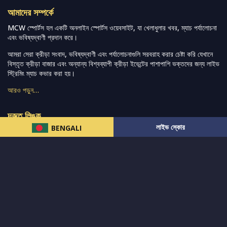
আমাদের সম্পর্কে
MCW স্পোর্টস হল একটি অনলাইন স্পোর্টস ওয়েবসাইট, যা খেলাধুলার খবর, ম্যাচ পর্যালোচনা
এবং ভবিষ্যদ্বাণী প্রদান করে।
আমরা সেরা ক্রীড়া সংবাদ, ভবিষ্যদ্বাণী এবং পর্যালোচনাগুলি সরবরাহ করার চেষ্টা করি যেখানে
বিস্তৃত ক্রীড়া বাজার এবং অন্যান্য বিশ্বব্যাপী ক্রীড়া ইভেন্টের পাশাপাশি ভক্তদের জন্য লাইভ
স্ট্রিমিং ম্যাচ কভার করা হয়।
আরও পড়ুন…
দ্রুত লিঙ্ক
লাইভ স্কোর
BENGALI
নিউজ
টুইটার-রিঅ্যাকশন
लলাইভ স্কোর
ভারত-বনাম-অস্ট্রেলিয়া
ফ্যান্টাসি-টিপ্স
আমাদের সম্পর্কে
আইপিএল
স্ট্যাট
মহিলাদের-টি২০-বিশ্বকাপ
এনালাইসিস
সাপোর্ট