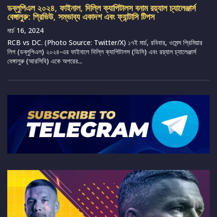
ডব্লুপিএল ২০২৪, ফাইনাল, দিল্লি ক্যাপিটালস বনাম রয়্যাল চ্যালেঞ্জার্স
বেঙ্গালুরু: প্রিভিউ, সম্ভাব্য একাদশ এবং ফ্যান্টাসি টিপস
মার্চ 16, 2024
RCB vs DC. (Photo Source: Twitter/X) ১৭ই মার্চ, রবিবার, ওমেন্স প্রিমিয়ার
লিগ (ডব্লুপিএল) ২০২৪-এর ফাইনালে দিল্লি ক্যাপিটালস (ডিসি) এবং রয়্যাল চ্যালেঞ্জার্স
বেঙ্গালুরু (আরসিবি) একে অপরের...