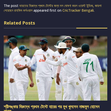
The post
ভারতের বিরুদ্ধে প্ৰথম টেস্টের জন্য দল ঘোষণা করল ওয়েস্ট ইন্ডিজ, জায়গা
পেয়েছেন রাহকিম কর্নওয়াল
appeared first on
CricTracker Bengali
.
Related Posts
শ্রীলঙ্কার বিরুদ্ধে প্রথম টেস্টে হারের পর মুখ খুললেন নাজমুল হোসেন
শান্ত