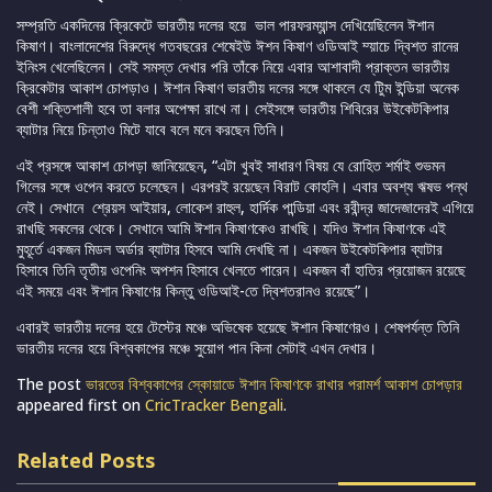
সম্প্রতি একদিনের ক্রিকেটে ভারতীয় দলের হয়ে ভাল পারফরম্যান্স দেখিয়েছিলেন ঈশান
কিষাণ। বাংলাদেশের বিরুদ্ধে গতবছরের শেষেইউ ঈশন কিষাণ ওডিআই ম্য়াচে দ্বিশত রানের
ইনিংস খেলেছিলেন। সেই সমস্ত দেখার পরি তাঁকে নিয়ে এবার আশাবাদী প্রাক্তন ভারতীয়
ক্রিকেটার আকাশ চোপড়াও। ঈশান কিষাণ ভারতীয় দলের সঙ্গে থাকলে যে টিুম ইন্ডিয়া অনেক
বেশী শক্তিশালী হবে তা বলার অপেক্ষা রাখে না। সেইসঙ্গে ভারতীয় শিবিরের উইকেটকিপার
ব্যাটার নিয়ে চিন্তাও মিটে যাবে বলে মনে করছেন তিনি।
এই প্রসঙ্গে আকাশ চোপড়া জানিয়েছেন, “এটা খুবই সাধারণ বিষয় যে রোহিত শর্মাই শুভমন
গিলের সঙ্গে ওপেন করতে চলেছেন। এরপরই রয়েছেন বিরাট কোহলি। এবার অবশ্য ঋষভ পন্থ
নেই। সেখানে শ্রেয়স আইয়ার, লোকেশ রাহুল, হার্দিক পান্ডিয়া এবং রবীন্দ্র জাদেজাদেরই এগিয়ে
রাখছি সকলের থেকে। সেখানে আমি ঈশান কিষাণকেও রাখছি। যদিও ঈশান কিষাণকে এই
মুহূর্তে একজন মিডল অর্ডার ব্যাটার হিসবে আমি দেখছি না। একজন উইকেটকিপার ব্যাটার
হিসাবে তিনি তৃতীয় ওপেনিং অপশন হিসাবে খেলতে পারেন। একজন বাঁ হাতির প্রয়োজন রয়েছে
এই সময়ে এবং ঈশান কিষাণের কিন্তু ওডিআই-তে দ্বিশতরানও রয়েছে”।
এবারই ভারতীয় দলের হয়ে টেস্টের মঞ্চে অভিষেক হয়েছে ঈশান কিষাণেরও। শেষপর্যন্ত তিনি
ভারতীয় দলের হয়ে বিশ্বকাপের মঞ্চে সুয়োগ পান কিনা সেটাই এখন দেখার।
The post
ভারতের বিশ্বকাপের স্কোয়াডে ঈশান কিষাণকে রাখার পরামর্শ আকাশ চোপড়ার
appeared first on
CricTracker Bengali
.
Related Posts