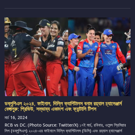
ডব্লুপিএল ২০২৪, ফাইনাল, দিল্লি ক্যাপিটালস বনাম রয়্যাল চ্যালেঞ্জার্স
বেঙ্গালুরু: প্রিভিউ, সম্ভাব্য একাদশ এবং ফ্যান্টাসি টিপস
মার্চ 16, 2024
RCB vs DC. (Photo Source: Twitter/X) ১৭ই মার্চ, রবিবার, ওমেন্স প্রিমিয়ার
লিগ (ডব্লুপিএল) ২০২৪-এর ফাইনালে দিল্লি ক্যাপিটালস (ডিসি) এবং রয়্যাল চ্যালেঞ্জার্স