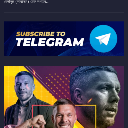
বেঙ্গালুরু (আরসিবি) একে অপরের...