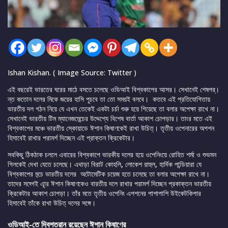
Ishan Kishan. ( Image Source: Twitter )
এই বছরেই ভারতের ঘরের মাঠে বসতে চলেছে ওডিআই বিশ্বকাপের আসর। সেখানেই শেষপর্।
ন্ত কতোন দলের মিকে জয়ের হাসি পুচবে তা তো সময়ই বলবে। কতবে এই প্রতিযোগিতায়
ভারতীয় দল গঠন নিয়ে যে এখন তেকেই একটা চর্চা শুরু হয়ে গিয়েছে তা বলার অপেক্ষা রাখে না।
সেখানেই ভারতীয় টিম ম্যানেজমেন্চের উদ্দেশ্যে বিশেষ বার্তা আকাশ চোপড়ার। তাংর মতে এই
বিশ্বকাপের মঞ্চে ভারতীয় স্কোয়াডে ঈশান কিষাণকেই রাখা উচিত্। তৃতীয় ওপেনারের অপশন
হিসাবেই রাখার পরামর্শ দিচ্ছেন এই প্রাক্তন ক্রিকেটার।
সবকিছু ঠিকঠাক চললে এবারের বিশ্বকাপে ভারকীয় দলের হয়ে ওপেনিংয়ে রোহিত শর্মা ও শুভমন
গিলকেই দেখা যেতে চলেছে। এথাড়া বিরাট কোহলি, লোকেশ রাহুল, হার্দিক পান্ডিয়ারা যে
বিশ্বকাপের ম়্চে ভারতীয় দলের অটোমেটিক চয়েজ হতে চলেছে তা বলার অপেক্ষা রাখে না।
তাদের সহ্গেই এূার ঈশান কিষাণকেও বারতীয় দলে রাখার পরামর্শ দিচ্ছেন প্রকাক্তন ভারতীয়
ক্রিকেটার আকাশ চোপড়া। তাঁর মতে তৃতীয় ওপেনিং এপশনের পাশাপাশি উইকেটকিপার
হিসাবেই তাঁকে রাখা উচিত্ দলের সঙ্গে।
ওডিআই-তে দ্বিশতরান রয়েছেন ঈশান কিষাণের