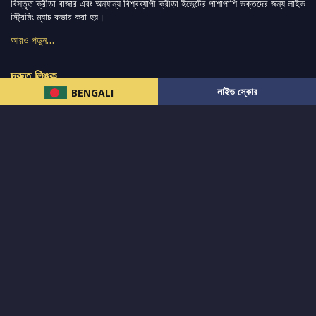
বিস্তৃত ক্রীড়া বাজার এবং অন্যান্য বিশ্বব্যাপী ক্রীড়া ইভেন্টের পাশাপাশি ভক্তদের জন্য লাইভ
স্ট্রিমিং ম্যাচ কভার করা হয়।
আরও পড়ুন…
দ্রুত লিঙ্ক
লাইভ স্কোর
BENGALI
নিউজ
টুইটার-রিঅ্যাকশন
लলাইভ স্কোর
ভারত-বনাম-অস্ট্রেলিয়া
ফ্যান্টাসি-টিপ্স
আমাদের সম্পর্কে
আইপিএল
স্ট্যাট
মহিলাদের-টি২০-বিশ্বকাপ
এনালাইসিস
সাপোর্ট
আমাদের নিউজলেটার এ সাবস্ক্রাইব করুন।
এখনই সাবস্ক্রাইব করুন
আমাদের অনুসরণ করুন এবং সর্বশেষ আপডেট পান