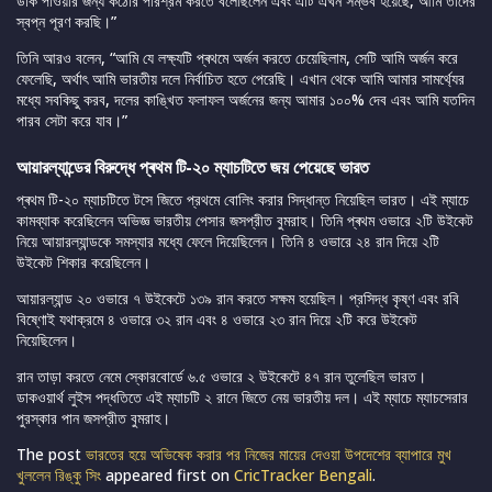
ডাক পাওয়ার জন্য কঠোর পরিশ্রম করতে বলেছিলেন এবং এটি এখন সম্ভব হয়েছে, আমি তাদের
স্বপ্ন পূরণ করছি।”
তিনি আরও বলেন, “আমি যে লক্ষ্যটি প্ৰথমে অর্জন করতে চেয়েছিলাম, সেটি আমি অর্জন করে
ফেলেছি, অর্থাৎ আমি ভারতীয় দলে নির্বাচিত হতে পেরেছি। এখান থেকে আমি আমার সামর্থ্যের
মধ্যে সবকিছু করব, দলের কাঙ্খিত ফলাফল অর্জনের জন্য আমার ১০০% দেব এবং আমি যতদিন
পারব সেটা করে যাব।”
আয়ারল্যান্ডের বিরুদ্ধে প্ৰথম টি-২০ ম্যাচটিতে জয় পেয়েছে ভারত
প্ৰথম টি-২০ ম্যাচটিতে টসে জিতে প্রথমে বোলিং করার সিদ্ধান্ত নিয়েছিল ভারত। এই ম্যাচে
কামব্যাক করেছিলেন অভিজ্ঞ ভারতীয় পেসার জসপ্রীত বুমরাহ। তিনি প্ৰথম ওভারে ২টি উইকেট
নিয়ে আয়ারল্যান্ডকে সমস্যার মধ্যে ফেলে দিয়েছিলেন। তিনি ৪ ওভারে ২৪ রান দিয়ে ২টি
উইকেট শিকার করেছিলেন।
আয়ারল্যান্ড ২০ ওভারে ৭ উইকেটে ১৩৯ রান করতে সক্ষম হয়েছিল। প্রসিদ্ধ কৃষ্ণ এবং রবি
বিষ্ণোই যথাক্রমে ৪ ওভারে ৩২ রান এবং ৪ ওভারে ২৩ রান দিয়ে ২টি করে উইকেট
নিয়েছিলেন।
রান তাড়া করতে নেমে স্কোরবোর্ডে ৬.৫ ওভারে ২ উইকেটে ৪৭ রান তুলেছিল ভারত।
ডাকওয়ার্থ লুইস পদ্ধতিতে এই ম্যাচটি ২ রানে জিতে নেয় ভারতীয় দল। এই ম্যাচে ম্যাচসেরার
পুরস্কার পান জসপ্রীত বুমরাহ।
The post
ভারতের হয়ে অভিষেক করার পর নিজের মায়ের দেওয়া উপদেশের ব্যাপারে মুখ
খুললেন রিঙ্কু সিং
appeared first on
CricTracker Bengali
.