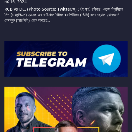
মার্চ 16, 2024
RCB vs DC. (Photo Source: Twitter/X) ১৭ই মার্চ, রবিবার, ওমেন্স প্রিমিয়ার
লিগ (ডব্লুপিএল) ২০২৪-এর ফাইনালে দিল্লি ক্যাপিটালস (ডিসি) এবং রয়্যাল চ্যালেঞ্জার্স
বেঙ্গালুরু (আরসিবি) একে অপরের...