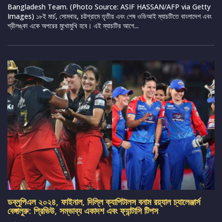
Bangladesh Team. (Photo Source: ASIF HASSAN/AFP via Getty
Images) ১৮ই মার্চ, সোমবার, চট্টগ্রামে তৃতীয় এবং শেষ ওডিআই ম্যাচটিতে বাংলাদেশ এবং
শ্রীলঙ্কা একে অপরের মুখোমুখি হবে। এই ম্যাচটির আগে...
ডব্লুপিএল ২০২৪, ফাইনাল, দিল্লি ক্যাপিটালস বনাম রয়্যাল চ্যালেঞ্জার্স
বেঙ্গালুরু: প্রিভিউ, সম্ভাব্য একাদশ এবং ফ্যান্টাসি টিপস