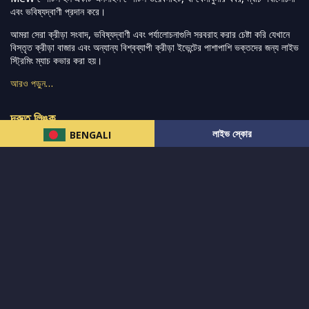
এবং ভবিষ্যদ্বাণী প্রদান করে।
আমরা সেরা ক্রীড়া সংবাদ, ভবিষ্যদ্বাণী এবং পর্যালোচনাগুলি সরবরাহ করার চেষ্টা করি যেখানে
বিস্তৃত ক্রীড়া বাজার এবং অন্যান্য বিশ্বব্যাপী ক্রীড়া ইভেন্টের পাশাপাশি ভক্তদের জন্য লাইভ
স্ট্রিমিং ম্যাচ কভার করা হয়।
আরও পড়ুন…
দ্রুত লিঙ্ক
লাইভ স্কোর
BENGALI
নিউজ
টুইটার-রিঅ্যাকশন
लলাইভ স্কোর
ভারত-বনাম-অস্ট্রেলিয়া
ফ্যান্টাসি-টিপ্স
আমাদের সম্পর্কে
আইপিএল
স্ট্যাট
মহিলাদের-টি২০-বিশ্বকাপ
এনালাইসিস
সাপোর্ট
আমাদের নিউজলেটার এ সাবস্ক্রাইব করুন।
এখনই সাবস্ক্রাইব করুন