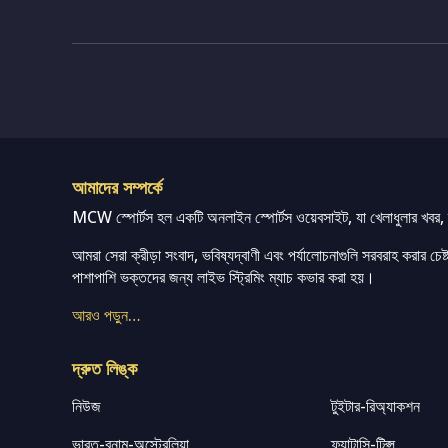
আমাদের সম্পর্কে
MCW স্পোর্টস হল একটি অনলাইন স্পোর্টস ওয়েবসাইট, যা খেলাধুলার খবর, ম্
আমরা সেরা ক্রীড়া সংবাদ, ভবিষ্যদ্বাণী এবং পর্যালোচনাগুলি সরবরাহ করার চেষ্টা
পাশাপাশি ভক্তদের জন্য লাইভ স্ট্রিমিং ম্যাচ কভার করা হয়।
আরও পড়ুন…
দ্রুত লিঙ্ক
নিউজ
টুইটার-রিঅ্যাকশন
ভারত-বনাম-অস্ট্রেলিয়া
ফ্যান্টাসি-টিপ্স