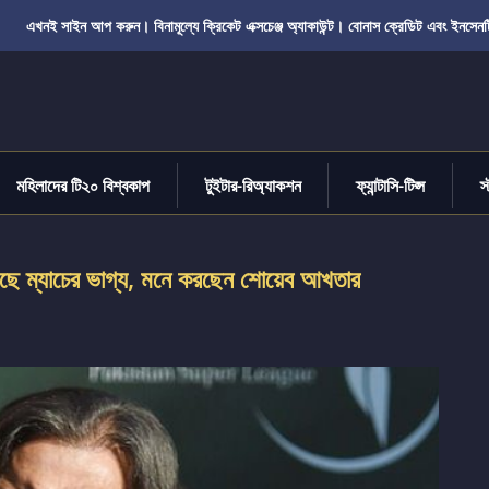
এখনই সাইন আপ করুন। বিনামূল্যে ক্রিকেট এক্সচেঞ্জ অ্যাকাউন্ট। বোনাস ক্রেডিট এবং ইনসেনট
মহিলাদের টি২০ বিশ্বকাপ
টুইটার-রিঅ্যাকশন
ফ্যান্টাসি-টিপ্স
স
করছে ম্যাচের ভাগ্য, মনে করছেন শোয়েব আখতার