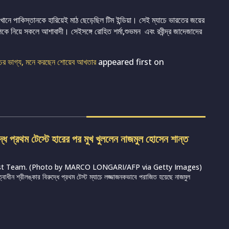
েখানে পাকিস্তানকে হারিয়েই মাঠ ছেড়েছিল টিম ইন্ডিয়া। সেই ম্যাচে ভারতের জয়ের
কে নিয়ে সকলে আশাবাদী। সেইসঙ্গে রোহিত শর্মা,শুভমন এবং রবীন্দ্র জাদেজাদের
াচের ভাগ্য, মনে করছেন শোয়েব আখতার
appeared first on
দ্ধে প্রথম টেস্টে হারের পর মুখ খুললেন নাজমুল হোসেন শান্ত
st Team. (Photo by MARCO LONGARI/AFP via Getty Images)
ত্বাধীন শ্রীলঙ্কার বিরুদ্ধে প্রথম টেস্ট ম্যাচে লজ্জাজনকভাবে পরাজিত হয়েছে নাজমুল