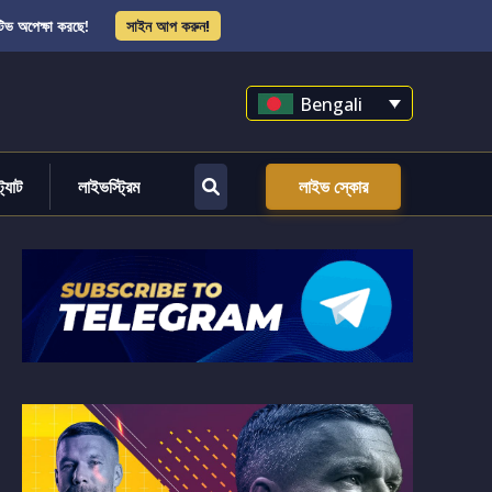
িভ অপেক্ষা করছে!
সাইন আপ করুন!
Bengali
্ট্যাট
লাইভস্ট্রিম
লাইভ স্কোর