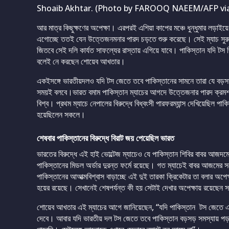
Shoaib Akhtar. (Photo by FAROOQ NAEEM/AFP via
আর মাত্র কিছুক্ষণের অপেক্ষা। এরপরই এশিয়া কাপের মঞ্চে ধুন্ধুমার লড়াইয়ে
এগোচ্ছে ততই যেন উত্তেজনমনার পারদ চড়়তে শুরু করেছে। সেই ম্যাচ সুর
জিতবে সেই দলি কার্যত সাফল্যের রাস্তায় এগিয়ে যাবে। পাকিস্তান যদি টস জ
বলেই নে করছেন শোয়েব আখতার।
একইসঙ্গে ভারতীয়দলও যদি টস জেতে তবে পাকিস্তানের সামনে তারা যে বড়সড়
সময়ই বলবে।ভারত বমাম পাকিস্তান ম্যাচের আগদে উত্তেজনার পারদ ক্রমশই 
বিশ্ব। প্রথম ম্যাচে নেপালের বিরুদ্ধে বিধ্বংসী পারফরম্যান্স দেখিয়েছিল
হয়েছিলেন সকলে।
শেষবার পাকিস্তানের বিরুদ্ধে বিরাট জয় পেয়েছিল ভারত
ভারতের বিরুদ্ধে এই হাই ভোল্টেজ ম্যাচেও যে পাকিস্তান শিবির বাবর আজদম
পাকিস্তানের মিডল অর্ডার দুরন্ত ফর্মে রয়েছে। গত ম্যাচেই বাবর আজমের 
পাকিস্তানের আআত্মবিশ্বাস বাড়াচ্ছে এই দুই তারকা ক্রিকেটার তা বলার অ
হয়ের রয়েছে। সেখানেই শেষপর্যন্ত কী হয় সেটাই দেখার অপেক্ষায় রয়েছেন
শোয়েব আখতার এই ম্যাচের আগে জানিয়েছেন, “যদি পাকিস্তান টস জেতে এবং প
দেবে। আবার যদি ভারতীয় দল টস জেতে তবে পাকিস্তান বড়সড় সমস্যায় পড