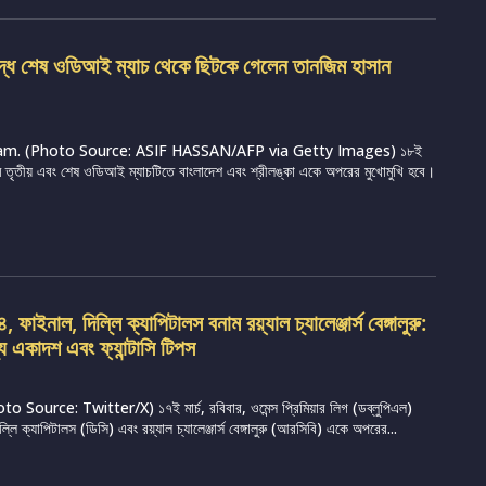
ুদ্ধে শেষ ওডিআই ম্যাচ থেকে ছিটকে গেলেন তানজিম হাসান
m. (Photo Source: ASIF HASSAN/AFP via Getty Images) ১৮ই
্রামে তৃতীয় এবং শেষ ওডিআই ম্যাচটিতে বাংলাদেশ এবং শ্রীলঙ্কা একে অপরের মুখোমুখি হবে।
ফাইনাল, দিল্লি ক্যাপিটালস বনাম রয়্যাল চ্যালেঞ্জার্স বেঙ্গালুরু:
্য একাদশ এবং ফ্যান্টাসি টিপস
Source: Twitter/X) ১৭ই মার্চ, রবিবার, ওমেন্স প্রিমিয়ার লিগ (ডব্লুপিএল)
ি ক্যাপিটালস (ডিসি) এবং রয়্যাল চ্যালেঞ্জার্স বেঙ্গালুরু (আরসিবি) একে অপরের...