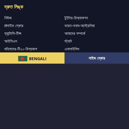
দ্রুত লিঙ্ক
নিউজ
টুইটার-রিঅ্যাকশন
लলাইভ স্কোর
ভারত-বনাম-অস্ট্রেলিয়া
ফ্যান্টাসি-টিপ্স
আমাদের সম্পর্কে
আইপিএল
স্ট্যাট
মহিলাদের-টি২০-বিশ্বকাপ
এনালাইসিস
সাপোর্ট
লাইভ স্কোর
BENGALI
আমাদের নিউজলেটার এ সাবস্ক্রাইব করুন।
এখনই সাবস্ক্রাইব করুন
আমাদের অনুসরণ করুন এবং সর্বশেষ আপডেট পান