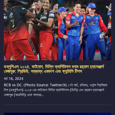
ডব্লুপিএল ২০২৪, ফাইনাল, দিল্লি ক্যাপিটালস বনাম রয়্যাল চ্যালেঞ্জার্স
বেঙ্গালুরু: প্রিভিউ, সম্ভাব্য একাদশ এবং ফ্যান্টাসি টিপস
মার্চ 16, 2024
RCB vs DC. (Photo Source: Twitter/X) ১৭ই মার্চ, রবিবার, ওমেন্স প্রিমিয়ার
লিগ (ডব্লুপিএল) ২০২৪-এর ফাইনালে দিল্লি ক্যাপিটালস (ডিসি) এবং রয়্যাল চ্যালেঞ্জার্স
বেঙ্গালুরু (আরসিবি) একে অপরের...