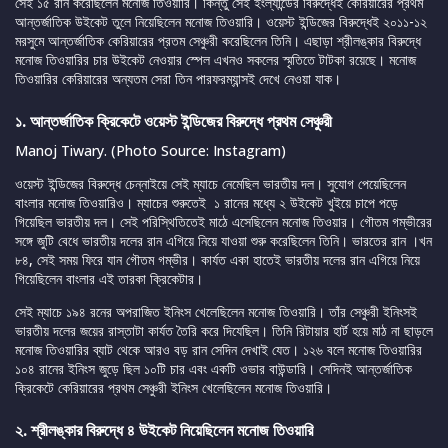
সেই ১৫ রান করেছিলেন মনোজ তিওয়ারি। কিন্তু সেই ইংল্যান্ডের বিরুদ্ধেই কেরিয়ারের প্রথম
আন্তর্জাতিক উইকেট তুলে নিয়েছিলেন মনোজ তিওয়ারি। ওয়েস্ট ইন্ডিজের বিরুদ্ধেই ২০১১-১২
মরসুমে আন্তর্জাতিক কেরিয়ারের প্রতম সেঞ্চুরী করেছিলেন তিনি। এছাড়া শ্রীলঙ্কার বিরুদ্ধে
মনোজ তিওয়ারির চার উইকেট নেওয়ার স্পেল এখনও সকলের স্মৃতিতে টাটকা রয়েছে। মনোজ
তিওয়ারির কেরিয়ারের অন্যতম সেরা তিন পারফরম্যান্সই দেখে নেওয়া যাক।
১. আন্তর্জাতিক ক্রিকেটে ওয়েস্ট ইন্ডিজের বিরুদ্ধে প্রথম সেঞ্চুরী
Manoj Tiwary. (Photo Source: Instagram)
ওয়েস্ট ইন্ডিজের বিরুদ্ধে চেন্নাইয়ে সেই ম্যাচে নেমেছিল ভারতীয় দল। সুযোগ পেয়েছিলেন
বাংলার মনোজ তিওয়ারিও। ম্যাচের শুরুতেই ১ রানের মধ্যে ২ উইকেট খুইয়ে চাপে পড়ে
গিয়েছিল ভারতীয় দল। সেই পরিস্থিতিতেই মাঠে এসেছিলেন মনোজ তিওয়ার। গৌতম গম্ভীরের
সঙ্গে জুটি বেধে ভারতীয় দলের রান এগিয়ে নিয়ে যাওয়া শুরু করেছিলেন তিনি। ভারতের রান ।খন
৮৪, সেই সময় ফিরে যান গৌতম গম্ভীর। কার্যত একা হাতেই ভারতীয় দলের রান এগিয়ে নিয়ে
গিয়েছিলেন বাংলার এই তারকা ক্রিকেটার।
সেই ম্যাচে ১৯৪ রনের অপরাজিত ইনিংস খেলেছিলেন মনোজ তিওয়ারি। তাঁর সেঞ্চুরী ইনিংসই
ভারতীয় দলের জয়ের রাস্তাটা কার্যত তৈরি করে দিযেছিল। তিনি রিটায়ার হার্ট হয়ে মাঠ না ছাড়লে
মনোজ তিওয়ারির ব্যাট থেকে আরও বড় রান সেদিন দেখাই যেত। ১২৬ বলে মনোজ তিওয়ারির
১০৪ রানের ইনিংস জুড়ে ছিল ১০টি চার এবং একটি ওভার বাউন্ডারি। সেদিনই আন্তর্জাতিক
ক্রিকেটে কেরিয়ারের প্রথম সেঞ্চুরী ইনিংস খেলেছিলেন মনোজ তিওয়ারি।
২. শ্রীলঙ্কার বিরুদ্ধে ৪ উইকেট নিয়েছিলেন মনোজ তিওয়ারি