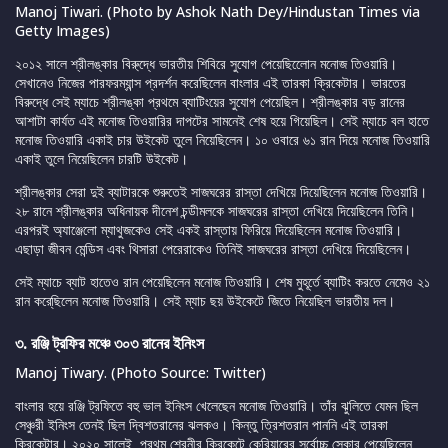
Manoj Tiwari. (Photo by Ashok Nath Dey/Hindustan Times via
Getty Images)
২০১২ সালে শ্রীলঙ্কার বিরু্দ্ধে ভারতীয় শিবিরে সুযোগ পেয়েছিলেোন মনোজ তিওয়ারি।
সেখানেও নিজের পারফরম্যান্স প্রদর্শন করেছিলেন বাংলার এই তারকা ক্রিকেটার। ভারতের
বিরুদ্ধে সেই ম্যাচে শ্রীলঙ্কা প্রথমে ব্যাটিংয়ের সুযোগ পেয়েছিল। শ্রীলঙ্কার বড় রানের
আশাটা কার্যত এই মনোজ তিওয়ারির দাপটের সামনেই শেষ হয়ে গিয়েছিল। সেই ম্যাচে বল হাতে
মনোজ তিওয়ারি একাই চার উইকেট তুলে নিয়েছিলেন। ১০ ওবারে ৬১ রান দিয়ে মনোজ তিওয়ারি
একাই তুলে নিয়েছিলেন চারটি উইকেট।
শ্রীলঙ্কার সেরা দুই ব্যাটারকে শুরুতেই সাজঘরের রাস্তা দেখিয়ে দিয়েছিলেন মনোজ তিওয়ারি।
২৮ রানে শ্রীলঙ্কার অধিনায়ক দীনেশ চন্ডীমলকে সাজঘরের রাস্তা দেখিয়ে দিয়েছিলেন তিনি।
এরপরই অ্যাঞ্জেলো ম্যাথুজকেও সেই একই রাস্তায় ফিরিয়ে দিয়েছিলেন মনোজ তিওয়ারি।
এছাড়া জীবন মেন্ডিস এবং থিসারা পেরেরাকেও তিনিই সাজঘরের রাস্তা দেখিয়ে দিয়েছিলেন।
সেই ম্যাচে ব্যাট হাতেও রান পেয়েছিলেন মনোজ তিওয়ারি। শেষ মুহূর্তে ব্যাটিং করতে নেমেও ২১
রান করে্ছিলেন মনোজ তিওয়ারি। সেই ম্যাচ ছয় উইকেটে জিতে নিয়েছিল ভারতীয় দল।
৩. রঞ্জি ট্রফির মঞ্চে ৩০৩ রানের ইনিংস
Manoj Tiwary. (Photo Source: Twitter)
বাংলার হয়ে রঞ্জি ট্রফিতে বহু ভাল ইনিংস খেলেছেন মনোজ তিওয়ারি। তাঁর ঝুলিতে যেমন ছিল
সেঞ্চুরী ইনিংস তেনই ছিল দ্বিশতরানের ঝলকও। কিন্তু ত্রিশতরান পাননি এই তারকা
ক্রিকেটার। ২০২০ সালেই প্রথম শ্রেনীর ক্রিকেটে কেরিয়ারের সর্বোচ্চ স্কোর পেয়েছিলেন