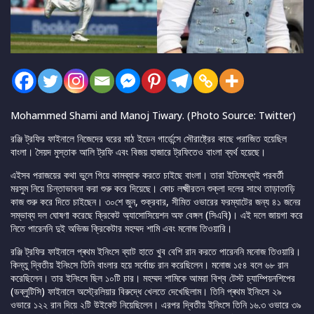
Mohammed Shami and Manoj Tiwary. (Photo Source: Twitter)
রঞ্জি ট্রফির ফাইনালে নিজেদের ঘরের মাঠ ইডেন গার্ডেন্সে সৌরাষ্ট্রের কাছে পরাজিত হয়েছিল
বাংলা। সৈয়দ মুস্তাক আলি ট্রফি এবং বিজয় হাজারে ট্রফিতেও বাংলা ব্যর্থ হয়েছে।
এইসব পরাজয়ের কথা ভুলে গিয়ে কামব্যাক করতে চাইছে বাংলা। তারা ইতিমধ্যেই পরবর্তী
মরসুম নিয়ে চিন্তাভাবনা করা শুরু করে দিয়েছে। কোচ লক্ষ্মীরতন শুক্লা দলের সাথে তাড়াতাড়ি
কাজ শুরু করে দিতে চাইছেন। ৩০শে জুন, শুক্রবার, সীমিত ওভারের ফরম্যাটের জন্য ৪১ জনের
সম্ভাব্য দল ঘোষণা করেছে ক্রিকেট অ্যাসোসিয়েশন অফ বেঙ্গল (সিএবি)। এই দলে জায়গা করে
নিতে পারেননি দুই অভিজ্ঞ ক্রিকেটার মহম্মদ শামি এবং মনোজ তিওয়ারি।
রঞ্জি ট্রফির ফাইনালে প্ৰথম ইনিংসে ব্যাট হাতে খুব বেশি রান করতে পারেননি মনোজ তিওয়ারি।
কিন্তু দ্বিতীয় ইনিংসে তিনি বাংলার হয়ে সর্বোচ্চ রান করেছিলেন। মনোজ ১৫৪ বলে ৬৮ রান
করেছিলেন। তার ইনিংসে ছিল ১০টি চার। মহম্মদ শামিকে আমরা বিশ্ব টেস্ট চ্যাম্পিয়নশিপের
(ডব্লুটিসি) ফাইনালে অস্ট্রেলিয়ার বিরুদ্ধে খেলতে দেখেছিলাম। তিনি প্ৰথম ইনিংসে ২৯
ওভারে ১২২ রান দিয়ে ২টি উইকেট নিয়েছিলেন। এরপর দ্বিতীয় ইনিংসে তিনি ১৬.৩ ওভারে ৩৯