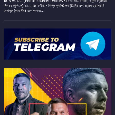
RCB vs DC. (Photo Source: Twitter/X) ১৭ই মার্চ, রবিবার, ওমেন্স প্রিমিয়ার
লিগ (ডব্লুপিএল) ২০২৪-এর ফাইনালে দিল্লি ক্যাপিটালস (ডিসি) এবং রয়্যাল চ্যালেঞ্জার্স
বেঙ্গালুরু (আরসিবি) একে অপরের...