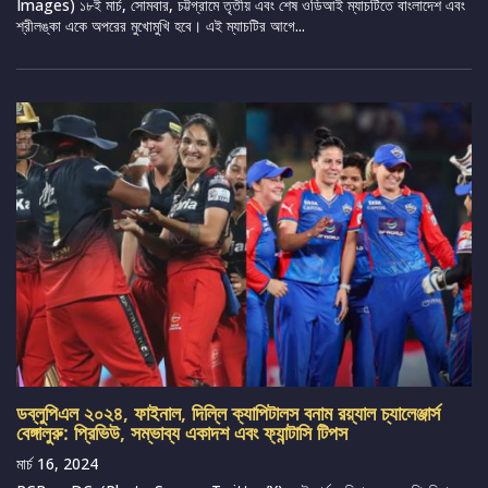
Images) ১৮ই মার্চ, সোমবার, চট্টগ্রামে তৃতীয় এবং শেষ ওডিআই ম্যাচটিতে বাংলাদেশ এবং
শ্রীলঙ্কা একে অপরের মুখোমুখি হবে। এই ম্যাচটির আগে...
ডব্লুপিএল ২০২৪, ফাইনাল, দিল্লি ক্যাপিটালস বনাম রয়্যাল চ্যালেঞ্জার্স
বেঙ্গালুরু: প্রিভিউ, সম্ভাব্য একাদশ এবং ফ্যান্টাসি টিপস
মার্চ 16, 2024