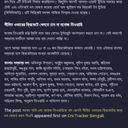
রান দিয়ে ২টি উইকেট শিকার করেছিলেন। কিছুদিন আগেই আসন্ন ওয়েস্ট ইন্ডিজ সফরের জন্য
টেস্ট এবং ওডিআই দল ঘোষণা করেছে বোর্ড অফ কন্ট্রোল ফর ক্রিকেট ইন ইন্ডিয়া
(বিসিসিআই)। দুটি সিরিজেই মহম্মদ শামিকে বিশ্রাম দেওয়া হয়েছে।
সীমিত ওভারের ক্রিকেটে খেলতে চান না মনোজ তিওয়ারি
মনোজ তিওয়ারি রঞ্জি ট্রফি বাদে আর কোনও টুর্নামেন্টে অংশগ্রহণ করতে চান না। সেই কারণেই
সম্ভাব্য দলটিতে আমরা তার নাম দেখতে পাচ্ছি না।
আগে আমরা সম্ভাব্য দলে ২৫ বা ৩০ জন ক্রিকেটারকে থাকতে দেখেছি। তবে এইবারে বাংলার
সম্ভাব্য দলে ক্রিকেটারের সংখ্যা অনেকটাই বেড়েছে।
বাংলার সম্ভাব্য দল:
অভিমন্যু ঈশ্বরণ, অনুষ্টুপ মজুমদার, সুদীপ কুমার ঘরামি, ঋত্বিক
রায়চৌধুরী, অঙ্কুর পাল, কাজি জুনেইদ সইফি, রণজ্যোৎ সিংহ খইরা, শুভম চট্টোপাধ্যায়,
আদিত্য পুরোহিত, ওমপাল বোকেন, সুমন্ত গুপ্ত, শ্রেয়াংশ ঘোষ, অভিষেক পোড়েল, শুভঙ্কর
বল, শাকির হাবিব গান্ধী, অগ্নিভ পান, শুভম সরকার, আকাশ ঘটক, সক্ষম চৌধুরী, সন্দীপন দাস,
অয়ন ভট্টাচার্য, আকাশ দীপ, মুকেশ কুমার, ঈশান পোড়েল, মহম্মদ কাইফ, রবি কুমার, প্রীতম
চক্রবর্তী, গীত পুরী, সুমন দাস, দুর্গেশ কুমার দুবে, দেবপ্রতিম হালদার, সৌম্যদীপ মণ্ডল,
শাহবাজ আমেদ, প্রদীপ্ত প্রামাণিক, কর্ণ লাল, কৌশিক মাইতি, বিকাশ সিংহ, প্রয়াস রায় বর্মন,
অঙ্কিত মিশ্র, অনুরাগ তিওয়ারি ও অখিলেশ যাদব।
The post
মহম্মদ শামি এবং মনোজ তিওয়ারিকে বাদ রেখেই সীমিত ওভারের ক্রিকেটের জন্য
দল ঘোষণা করল সিএবি
appeared first on
CricTracker Bengali
.