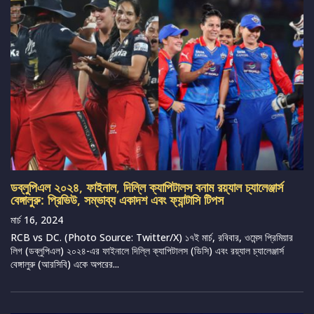
ডব্লুপিএল ২০২৪, ফাইনাল, দিল্লি ক্যাপিটালস বনাম রয়্যাল চ্যালেঞ্জার্স
বেঙ্গালুরু: প্রিভিউ, সম্ভাব্য একাদশ এবং ফ্যান্টাসি টিপস
মার্চ 16, 2024
RCB vs DC. (Photo Source: Twitter/X) ১৭ই মার্চ, রবিবার, ওমেন্স প্রিমিয়ার
লিগ (ডব্লুপিএল) ২০২৪-এর ফাইনালে দিল্লি ক্যাপিটালস (ডিসি) এবং রয়্যাল চ্যালেঞ্জার্স
বেঙ্গালুরু (আরসিবি) একে অপরের...