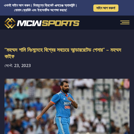
এখনই সাইন আপ করুন। বিনামূল্যে ক্রিকেট এক্সচেঞ্জ অ্যাকাউন্ট।
সাইন আপ করুন!
বোনাস ক্রেডিট এবং ইনসেনটিভ অপেক্ষা করছে!
“মহম্মদ শামি নিঃসন্দেহে বিশ্বের সবচেয়ে আন্ডাররেটেড পেসার” – মহম্মদ
কাইফ
সেপ্টে. 23, 2023