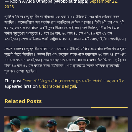
— Robin Aiyuda Uthappa (@robbieuthappa)
September 22,
2023
প্যাট কামিন্সের নেতৃত্বাধীন অস্ট্রেলিয়া ৫০ ওভারে ১০ উইকেটে ২৭৬ রানে পৌঁছতে সক্ষম
হয়েছিল। অস্ট্রেলিয়ার হয়ে সর্বোচ্চ রান করেছিলেন ডেভিড ওয়ার্নার। তিনি ৬টি চার এবং ২টি
ছয় সহ ৫৩ বলে ৫২ রানের একটি সুন্দর ইনিংস খেলেছিলেন। জশ ইঙ্গলিস, স্টিভ স্মিথ এবং
মার্নাস ল্যাবুশেন যথাক্রমে ৪৫ বলে ৪৫ রান, ৬০ বলে ৪১ রান এবং ৪৯ বলে ৩৯ রান
করেছিলেন। শেষে অধিনায়ক প্যাট কামিন্স ৯ বলে ২১ রানের একটি ঝোড়ো ইনিংস খেলেছিলেন।
কেএল রাহুলের নেতৃত্বাধীন ভারত ৪৮.৪ ওভারে ৫ উইকেট হারিয়ে ২৮১ রানে পৌঁছনোর মাধ্যমে
ম্যাচটি জিতে নিয়েছিল। শুভমন গিল এবং রুতুরাজ গায়কওয়াড় যথাক্রমে ৬৩ বলে ৭৪ রান এবং
৭৭ বলে ৭১ রান করেছিলেন। কেএল রাহুল ৬৩ বলে ৫৮ রান করে অপরাজিত ছিলেন। সূর্যকুমার
যাদব ৪৯ বলে ৫০ রান করতে সক্ষম হয়েছিলেন। এই ম্যাচটিতে মহম্মদ শামিকে ম্যাচসেরার
পুরস্কার দেওয়া হয়েছিল।
The post
“মহম্মদ শামি নিঃসন্দেহে বিশ্বের সবচেয়ে আন্ডাররেটেড পেসার” – মহম্মদ কাইফ
appeared first on
CricTracker Bengali
.
Related Posts