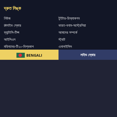
দ্রুত লিঙ্ক
নিউজ
টুইটার-রিঅ্যাকশন
लলাইভ স্কোর
ভারত-বনাম-অস্ট্রেলিয়া
ফ্যান্টাসি-টিপ্স
আমাদের সম্পর্কে
আইপিএল
স্ট্যাট
মহিলাদের-টি২০-বিশ্বকাপ
এনালাইসিস
সাপোর্ট
লাইভ স্কোর
BENGALI
আমাদের নিউজলেটার এ সাবস্ক্রাইব করুন।
এখনই সাবস্ক্রাইব করুন
আমাদের অনুসরণ করুন এবং সর্বশেষ আপডেট পান