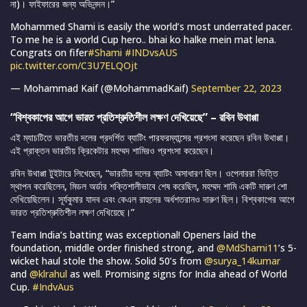
না)। ফাইফারের জন্য অভিনন্দন।”
Mohammed Shami is easily the world’s most underrated pacer.
To me he is a world Cup hero.. bhai ko halke mein mat lena.
Congrats on fifer
#Shami
#INDvsAUS
pic.twitter.com/C3U7ELQOjt
— Mohammad Kaif (@MohammadKaif)
September 22, 2023
“বিশ্বকাপের আগে ভারত প্রতিশ্রুতিশীল লক্ষণ দেখিয়েছে” – রবিন উথাপ্পা
এই ম্যাচটিতে ভারতীয় দলের প্রদর্শিত ব্যাটিং পারফরম্যান্সের প্রশংসা করেছেন রবিন উথাপ্পা।
এই প্রাক্তন ভারতীয় ক্রিকেটার মহম্মদ শামিরও প্রশংসা করেছেন।
রবিন উথাপ্পা টুইটারে লিখেছেন, “ভারতীয় দলের ব্যাটিং অসাধারণ ছিল। ওপেনাররা ভিত্তি
স্থাপন করেছিলেন, মিডল অর্ডার শক্তিশালীভাবে শেষ করেছিল, মহম্মদ শামি একটি দারুণ শো
দেখিয়েছিলেন। সূর্যকুমার যাদব এবং কেএল রাহুলের অর্ধশতরানও দারুণ ছিল। বিশ্বকাপের আগে
ভারত প্রতিশ্রুতিশীল লক্ষণ দেখিয়েছে।”
Team India’s batting was exceptional! Openers laid the
foundation, middle order finished strong, and
@MdShami11
’s 5-
wicket haul stole the show. Solid 50’s from
@surya_14kumar
and
@klrahul
as well. Promising signs for India ahead of World
Cup.
#IndvAus