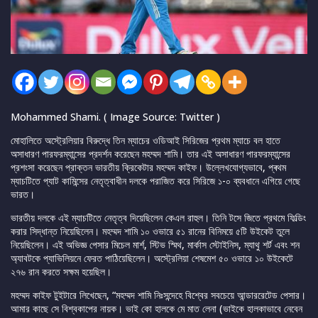
Mohammed Shami. ( Image Source: Twitter )
মোহালিতে অস্ট্রেলিয়ার বিরুদ্ধে তিন ম্যাচের ওডিআই সিরিজের প্রথম ম্যাচে বল হাতে
অসাধারণ পারফরম্যান্সের প্রদর্শন করেছেন মহম্মদ শামি। তার এই অসাধারণ পারফরম্যান্সের
প্রশংসা করেছেন প্রাক্তন ভারতীয় ক্রিকেটার মহম্মদ কাইফ। উল্লেখযোগ্যভাবে, প্ৰথম
ম্যাচটিতে প্যাট কামিন্সের নেতৃত্বাধীন দলকে পরাজিত করে সিরিজে ১-০ ব্যবধানে এগিয়ে গেছে
ভারত।
ভারতীয় দলকে এই ম্যাচটিতে নেতৃত্ব দিয়েছিলেন কেএল রাহুল। তিনি টসে জিতে প্রথমে ফিল্ডিং
করার সিদ্ধান্ত নিয়েছিলেন। মহম্মদ শামি ১০ ওভারে ৫১ রানের বিনিময়ে ৫টি উইকেট তুলে
নিয়েছিলেন। এই অভিজ্ঞ পেসার মিচেল মার্শ, স্টিভ স্মিথ, মার্কাস স্টোইনিস, ম্যাথু শর্ট এবং শন
অ্যাবটকে প্যাভিলিয়নে ফেরত পাঠিয়েছিলেন। অস্ট্রেলিয়া শেষমেশ ৫০ ওভারে ১০ উইকেটে
২৭৬ রান করতে সক্ষম হয়েছিল।
মহম্মদ কাইফ টুইটারে লিখেছেন, “মহম্মদ শামি নিঃসন্দেহে বিশ্বের সবচেয়ে আন্ডাররেটেড পেসার।
আমার কাছে সে বিশ্বকাপের নায়ক। ভাই কো হালকে মে মাত লেনা (ভাইকে হালকাভাবে নেবেন