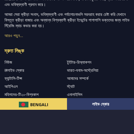
এবং ভবিষ্যদ্বাণী প্রদান করে।
আমরা সেরা ক্রীড়া সংবাদ, ভবিষ্যদ্বাণী এবং পর্যালোচনাগুলি সরবরাহ করার চেষ্টা করি যেখানে
বিস্তৃত ক্রীড়া বাজার এবং অন্যান্য বিশ্বব্যাপী ক্রীড়া ইভেন্টের পাশাপাশি ভক্তদের জন্য লাইভ
স্ট্রিমিং ম্যাচ কভার করা হয়।
আরও পড়ুন…
দ্রুত লিঙ্ক
নিউজ
টুইটার-রিঅ্যাকশন
लলাইভ স্কোর
ভারত-বনাম-অস্ট্রেলিয়া
ফ্যান্টাসি-টিপ্স
আমাদের সম্পর্কে
আইপিএল
স্ট্যাট
মহিলাদের-টি২০-বিশ্বকাপ
এনালাইসিস
সাপোর্ট
লাইভ স্কোর
BENGALI
আমাদের নিউজলেটার এ সাবস্ক্রাইব করুন।
এখনই সাবস্ক্রাইব করুন