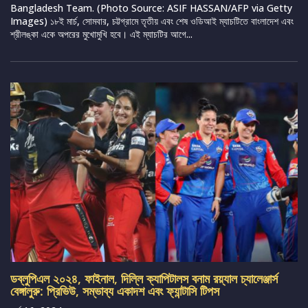
Bangladesh Team. (Photo Source: ASIF HASSAN/AFP via Getty
Images) ১৮ই মার্চ, সোমবার, চট্টগ্রামে তৃতীয় এবং শেষ ওডিআই ম্যাচটিতে বাংলাদেশ এবং
শ্রীলঙ্কা একে অপরের মুখোমুখি হবে। এই ম্যাচটির আগে...
ডব্লুপিএল ২০২৪, ফাইনাল, দিল্লি ক্যাপিটালস বনাম রয়্যাল চ্যালেঞ্জার্স
বেঙ্গালুরু: প্রিভিউ, সম্ভাব্য একাদশ এবং ফ্যান্টাসি টিপস