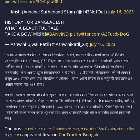
pic.twitter.com/3O4qZuR8cI
— Krish (Annabel Sutherland Stan) (@143NotOut)
July 16, 2023
HISTORY FOR BANGLADESH
WHAT A BEAUTIFUL TALE
TAKE A BOW 🙌🙌🙌
#BANvIND
pic.twitter.com/A3FucdxDoG
— Ashwini Ujwal Patil (@AshwiniPatil_23)
July 16, 2023
টস জিতে এদিন প্রথমে বোলিংয়ের সিদ্ধান্ত নিয়েছিলেন ভারতীয় মহিলা দলের অধিনিয়াক
হরমনপ্রীত কৌর। কিন্তু বৃষ্টি বিঘ্নিত ম্যাচ ৫০ ওভারের পরিবর্তে ৪৪ ওভারেই হওয়ার কথা
নির্ধরিত হয়। সেখানে ভারতীয় বোলাররা নিজেদের কাজ একেবারে সঠিকভাবেই করেছিল।
অমনজোত্ কৌর একাই তুলে নিয়েছিলেমন ৪ উইকেট। ২ উইকেট পেয়েছিলেন দেবীকা বৈদ্য।
মাত্র ১৫২ রানেই শেষ হয়ে গিয়েছিল বাংলাদেশ। ডাক ওয়ার্থ লিইস নি.ম অনুযায়ী ভারতকে ৪৪
ওবারে করতে হত ১৫৪ রান।
লক্ষ্যটা সহজ থাকলেও রাবেয়া খাতুন ও মারুফা আখতারের বোলিংয়ের সামনে তাসের ঘরের মতো
ভেঙে পড়েছিল ভারতীয় মহিলা দলের ব্যাটিং লাইনআপ। টপ অর্ডার থেকে মিডল অর্ডার, এই দুই
বোলারের সামনে দাঁড়াতেই পারেননি। ১১৩ রানেই শেষ হয়ে যায় ভারতীয় মহিলা ক্রিকেট দল।
সেইসঙ্গেই বাংলাদেশের কাছে প্রথমবারের জন্য ওডিআই ম্যাচ হারল ভারতীয় মহিলা ক্রিকেট
দল।
The post
মারুফা-রাবেয়ার দাপটে বাংলাদেশের কাছে প্রথমবার ওডিআই ম্যাচে হার ভারতীয়
মহিলা দলের
appeared first on
CricTracker Bengali
.