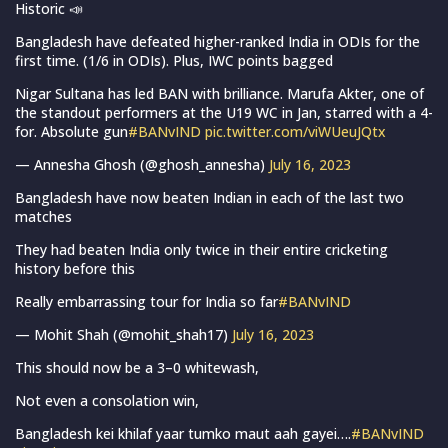
Historic 📣
Bangladesh have defeated higher-ranked India in ODIs for the
first time. (1/6 in ODIs). Plus, IWC points bagged
Nigar Sultana has led BAN with brilliance. Marufa Akter, one of
the standout performers at the U19 WC in Jan, starred with a 4-
for. Absolute gun
#BANvIND
pic.twitter.com/viWUeuJQtx
— Annesha Ghosh (@ghosh_annesha)
July 16, 2023
Bangladesh have now beaten Indian in each of the last two
matches
They had beaten India only twice in their entire cricketing
history before this
Really embarrassing tour for India so far
#BANvIND
— Mohit Shah (@mohit_shah17)
July 16, 2023
This should now be a 3–0 whitewash,
Not even a consolation win,
Bangladesh kei khilaf yaar tumko maut aah gayei….
#BANvIND