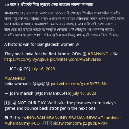
২৯ রানে ৪ উইকেট নিয়ে ম্যাচের সেরা হয়েছেন মারুফা আখতার
বাংলাদেশের ১৫৪ রান তাড়া করতে নেমে ১১৩ রানেই শেষ হয়ে গিয়েছিল তারকাখচিত ভারতীয়
মহিলা ক্রিকেট দল। রাবেয়া খাতুন ও মারেফা আখতারের বোলিংয়ের সামনে এদিন ভারতীয় মহিলা
দলের ব্যাটাররা অসহায় আকত্মসমর্পন করতে বাধ্য হয়েছে। আর সেইসঙ্গেই প্রথম ম্যাচে ৪০
রানে হেরে মাঠ ছাড়তে হয়েছে হরমনপ্রীত কৌরদের। টি টোয়েন্টির পর একদিনের ম্যাচেও
ভারতীয় দলের অন্যতম প্রধান শক্তি স্মৃতি মন্ধনা কিন্তু ব্যর্থ হয়েই সাজঘরে ফিরে গিয়েছেন।
A historic win for Bangladesh women 🎉
They beat India for the first time in ODIs 👏
#BANvIND
| 📝:
https://t.co/VyIVyAqSuF
pic.twitter.com/AiZ6h3Era6
— ICC (@ICC)
July 16, 2023
#BANvIND
India woman’s 😁😁😁😁
pic.twitter.com/gxmBK72eNk
— joshi manish (@JoshiMannu5feb)
July 16, 2023
🇮🇳🏏 NOT OUR DAY! We’ll take the positives from today’s
game and bounce back stronger in the next one!
📷 Getty •
#INDvBAN
#BANvIND
#BANWvINDW
#TeamIndia
#BharatArmy
#COTI
🇮🇳
pic.twitter.com/gZg8dBAP04