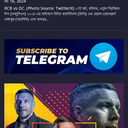
মার্চ 16, 2024
RCB vs DC. (Photo Source: Twitter/X) ১৭ই মার্চ, রবিবার, ওমেন্স প্রিমিয়ার
লিগ (ডব্লুপিএল) ২০২৪-এর ফাইনালে দিল্লি ক্যাপিটালস (ডিসি) এবং রয়্যাল চ্যালেঞ্জার্স
বেঙ্গালুরু (আরসিবি) একে অপরের...