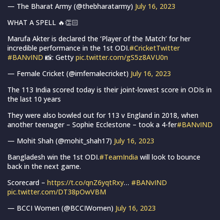
— The Bharat Army (@thebharatarmy)
July 16, 2023
WHAT A SPELL 🔥👏🏻
Marufa Akter is declared the ‘Player of the Match’ for her
incredible performance in the 1st ODI.
#CricketTwitter
#BANvIND
📸: Getty
pic.twitter.com/gS5z8AVU0n
— Female Cricket (@imfemalecricket)
July 16, 2023
The 113 India scored today is their joint-lowest score in ODIs in
the last 10 years
They were also bowled out for 113 v England in 2018, when
another teenager – Sophie Ecclestone – took a 4-fer
#BANvIND
— Mohit Shah (@mohit_shah17)
July 16, 2023
Bangladesh win the 1st ODI.
#TeamIndia
will look to bounce
back in the next game.
Scorecard –
https://t.co/qnZ6yqtRxy
…
#BANvIND
pic.twitter.com/DT38pOwVBM
— BCCI Women (@BCCIWomen)
July 16, 2023