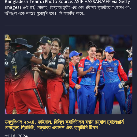
Bangladesh Team. (Photo Source: ASIF HASSAN/AFP via Getty
Images) ১৮ই মার্চ, সোমবার, চট্টগ্রামে তৃতীয় এবং শেষ ওডিআই ম্যাচটিতে বাংলাদেশ এবং
শ্রীলঙ্কা একে অপরের মুখোমুখি হবে। এই ম্যাচটির আগে...
ডব্লুপিএল ২০২৪, ফাইনাল, দিল্লি ক্যাপিটালস বনাম রয়্যাল চ্যালেঞ্জার্স
বেঙ্গালুরু: প্রিভিউ, সম্ভাব্য একাদশ এবং ফ্যান্টাসি টিপস
মার্চ 16, 2024