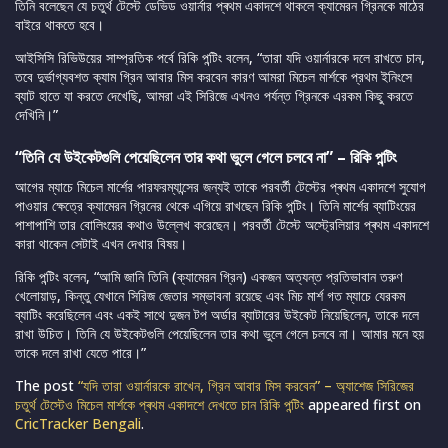
তিনি বলেছেন যে চতুর্থ টেস্টে ডেভিড ওয়ার্নার প্ৰথম একাদশে থাকলে ক্যামেরন গ্রিনকে মাঠের
বাইরে থাকতে হবে।
আইসিসি রিভিউয়ের সাম্প্রতিক পর্বে রিকি পন্টিং বলেন, “তারা যদি ওয়ার্নারকে দলে রাখতে চান,
তবে দুর্ভাগ্যবশত ক্যাম গ্রিন আবার মিস করবেন কারণ আমরা মিচেল মার্শকে প্রথম ইনিংসে
ব্যাট হাতে যা করতে দেখেছি, আমরা এই সিরিজে এখনও পর্যন্ত গ্রিনকে এরকম কিছু করতে
দেখিনি।”
“তিনি যে উইকেটগুলি পেয়েছিলেন তার কথা ভুলে গেলে চলবে না” – রিকি পন্টিং
আগের ম্যাচে মিচেল মার্শের পারফরম্যান্সের জন্যই তাকে পরবর্তী টেস্টের প্ৰথম একাদশে সুযোগ
পাওয়ার ক্ষেত্রে ক্যামেরন গ্রিনের থেকে এগিয়ে রাখছেন রিকি পন্টিং। তিনি মার্শের ব্যাটিংয়ের
পাশাপাশি তার বোলিংয়ের কথাও উল্লেখ করেছেন। পরবর্তী টেস্টে অস্ট্রেলিয়ার প্ৰথম একাদশে
কারা থাকেন সেটাই এখন দেখার বিষয়।
রিকি পন্টিং বলেন, “আমি জানি তিনি (ক্যামেরন গ্রিন) একজন অত্যন্ত প্রতিভাবান তরুণ
খেলোয়াড়, কিন্তু যেখানে সিরিজ জেতার সম্ভাবনা রয়েছে এবং মিচ মার্শ গত ম্যাচে যেরকম
ব্যাটিং করেছিলেন এবং একই সাথে দুজন টপ অর্ডার ব্যাটারের উইকেট নিয়েছিলেন, তাকে দলে
রাখা উচিত। তিনি যে উইকেটগুলি পেয়েছিলেন তার কথা ভুলে গেলে চলবে না। আমার মনে হয়
তাকে দলে রাখা যেতে পারে।”
The post
“যদি তারা ওয়ার্নারকে রাখেন, গ্রিন আবার মিস করবেন” – অ্যাশেজ সিরিজের
চতুর্থ টেস্টেও মিচেল মার্শকে প্ৰথম একাদশে দেখতে চান রিকি পন্টিং
appeared first on
CricTracker Bengali
.