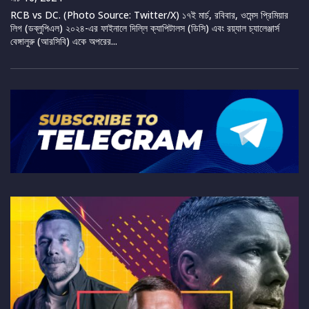
RCB vs DC. (Photo Source: Twitter/X) ১৭ই মার্চ, রবিবার, ওমেন্স প্রিমিয়ার
লিগ (ডব্লুপিএল) ২০২৪-এর ফাইনালে দিল্লি ক্যাপিটালস (ডিসি) এবং রয়্যাল চ্যালেঞ্জার্স
বেঙ্গালুরু (আরসিবি) একে অপরের...