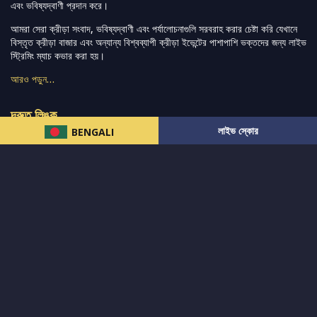
এবং ভবিষ্যদ্বাণী প্রদান করে।
আমরা সেরা ক্রীড়া সংবাদ, ভবিষ্যদ্বাণী এবং পর্যালোচনাগুলি সরবরাহ করার চেষ্টা করি যেখানে
বিস্তৃত ক্রীড়া বাজার এবং অন্যান্য বিশ্বব্যাপী ক্রীড়া ইভেন্টের পাশাপাশি ভক্তদের জন্য লাইভ
স্ট্রিমিং ম্যাচ কভার করা হয়।
আরও পড়ুন…
দ্রুত লিঙ্ক
লাইভ স্কোর
BENGALI
নিউজ
টুইটার-রিঅ্যাকশন
लলাইভ স্কোর
ভারত-বনাম-অস্ট্রেলিয়া
ফ্যান্টাসি-টিপ্স
আমাদের সম্পর্কে
আইপিএল
স্ট্যাট
মহিলাদের-টি২০-বিশ্বকাপ
এনালাইসিস
সাপোর্ট
আমাদের নিউজলেটার এ সাবস্ক্রাইব করুন।
এখনই সাবস্ক্রাইব করুন