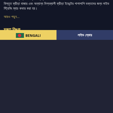
বিস্তৃত ক্রীড়া বাজার এবং অন্যান্য বিশ্বব্যাপী ক্রীড়া ইভেন্টের পাশাপাশি ভক্তদের জন্য লাইভ
স্ট্রিমিং ম্যাচ কভার করা হয়।
আরও পড়ুন…
দ্রুত লিঙ্ক
লাইভ স্কোর
BENGALI
নিউজ
টুইটার-রিঅ্যাকশন
लলাইভ স্কোর
ভারত-বনাম-অস্ট্রেলিয়া
ফ্যান্টাসি-টিপ্স
আমাদের সম্পর্কে
আইপিএল
স্ট্যাট
মহিলাদের-টি২০-বিশ্বকাপ
এনালাইসিস
সাপোর্ট
আমাদের নিউজলেটার এ সাবস্ক্রাইব করুন।
এখনই সাবস্ক্রাইব করুন