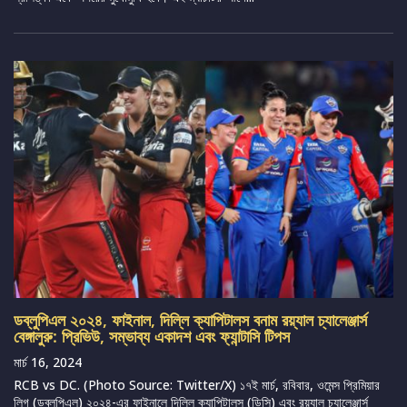
ডব্লুপিএল ২০২৪, ফাইনাল, দিল্লি ক্যাপিটালস বনাম রয়্যাল চ্যালেঞ্জার্স
বেঙ্গালুরু: প্রিভিউ, সম্ভাব্য একাদশ এবং ফ্যান্টাসি টিপস
মার্চ 16, 2024
RCB vs DC. (Photo Source: Twitter/X) ১৭ই মার্চ, রবিবার, ওমেন্স প্রিমিয়ার
লিগ (ডব্লুপিএল) ২০২৪-এর ফাইনালে দিল্লি ক্যাপিটালস (ডিসি) এবং রয়্যাল চ্যালেঞ্জার্স