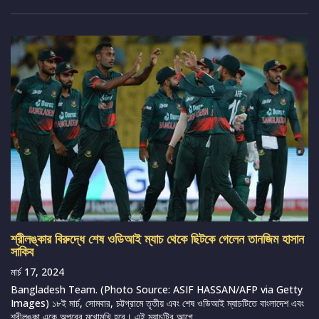
শ্রীলঙ্কার বিরুদ্ধে শেষ ওডিআই ম্যাচ থেকে ছিটকে গেলেন তানজিম হাসান
সাকিব
মার্চ 17, 2024
Bangladesh Team. (Photo Source: ASIF HASSAN/AFP via Getty
Images) ১৮ই মার্চ, সোমবার, চট্টগ্রামে তৃতীয় এবং শেষ ওডিআই ম্যাচটিতে বাংলাদেশ এবং
শ্রীলঙ্কা একে অপরের মুখোমুখি হবে। এই ম্যাচটির আগে...