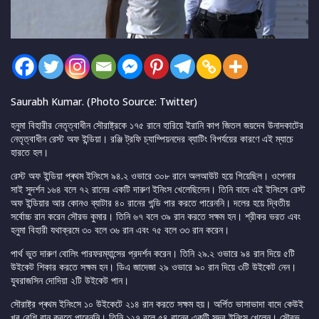
Saurabh Kumar. (Photo Source: Twitter)
হনুমা বিহারীর নেতৃত্বাধীন সৌরাষ্ট্রকে ১৭৫ রানে হারিয়ে ইরানি কাপ জিতল জয়দেব উনাদকাটের
নেতৃত্বাধীন রেস্ট অফ ইন্ডিয়া। রঞ্জি ট্রফি চ্যাম্পিয়নদের ব্যাটিং বিপর্যয়ের কারণে এই ম্যাচে
হারতে হল।
রেস্ট অফ ইন্ডিয়া প্ৰথম ইনিংসে ৯৪.২ ওভারে ৩০৮ রানে অলআউট হয়ে গিয়েছিল। ওপেনার
সাই সুদর্শন ১৬৪ বলে ৭২ রানের একটি দারুণ ইনিংস খেলেছিলেন। তিনি বাদে এই ইনিংসে রেস্ট
অফ ইন্ডিয়ার আর কোনও ব্যাটার ৪০ রানের গন্ডি পার করতে পারেননি। দলের হয়ে দ্বিতীয়
সর্বোচ্চ রান করেন সৌরভ কুমার। তিনি ৬৭ বলে ৩৯ রান করতে সক্ষম হন। শ্রীকর ভরত এবং
হনুমা বিহারী যথাক্রমে ৩০ বলে ৩৬ রান এবং ৭৫ বলে ৩৩ রান করেন।
পার্থ ভুত দারুণ বোলিং পারফরম্যান্সের প্রদর্শন করেন। তিনি ২৯.২ ওভারে ৯৪ রান দিয়ে ৫টি
উইকেট শিকার করতে সক্ষম হন। ডিএ জাদেজা ২৯ ওভারে ৯০ রান দিয়ে ৩টি উইকেট নেন।
যুবরাজসিন দোদিয়া ২টি উইকেট পান।
সৌরাষ্ট্র প্ৰথম ইনিংসে ১০ উইকেটে ২১৪ রান করতে সক্ষম হয়। অর্পিত ভাসাভাদা বাদে কেউই
খুব বেশি রান করতে পারেননি। তিনি ১২৭ বলে ৫৪ রানের একটি সুন্দর ইনিংস খেলেন। সৌরভ