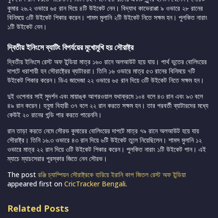
কুমার ২৬.২ ওভারে ৬৫ রান দিয়ে ৪টি উইকেট নেন। বিদ্যাথ কাভেরাপ্পা ৯ ওভারে ২৮ রানের
বিনিময়ে ৩টি উইকেট শিকার করেন। শামস মুলানি ২টি উইকেট নিতে সক্ষম হন। পুলকিত নারাং
১টি উইকেট নেন।
দ্বিতীয় ইনিংসে ব্যাটিং বিপর্যয়ের মুখোমুখি হয় সৌরাষ্ট্র
দ্বিতীয় ইনিংসে রেস্ট অফ ইন্ডিয়া মাত্র ১৬০ রানে অলআউট হয়ে যায়। পার্থ ভুতের বোলিংয়ের
দাপটে ধরাশায়ী হন সৌরাষ্ট্রের ব্যাটাররা। তিনি ১৬ ওভারে মাত্র ৫৩ রানের বিনিময়ে ৭টি
উইকেট শিকার করেন। ডিএ জাদেজা ২২ ওভারে ৬৫ রান দিয়ে ৩টি উইকেট নিতে সক্ষম হন।
দুই ওপেনার সাই সুদর্শন এবং মায়াঙ্ক আগরওয়াল যথাক্রমে ১০৪ বলে ৪৩ রান এবং ৯৩ বলে
৪৯ রান করেন। হনুমা বিহারী ৩৭ বলে ২২ রান করতে সক্ষম হন। তার পরবর্তী ব্যাটারদের মধ্যে
কেউই ২০ রানের গন্ডি পার করতে পারেননি।
রান তাড়া করতে নেমে সৌরভ কুমারের বোলিংয়ের দাপটে মাত্র ৭৯ রানে অলআউট হয়ে যায়
সৌরাষ্ট্র। তিনি ১৬.৩ ওভারে ৪৩ রান দিয়ে ৬টি উইকেট তুলে নিয়েছিলেন। শামস মুলানি ১২
ওভারে মাত্র ২২ রান দিয়ে ৩টি উইকেট শিকার করেন। পুলকিত নারাং ১টি উইকেট পান। এই
ম্যাচে ম্যাচসেরার পুরস্কার জিতে নেন সৌরভ।
The post
রঞ্জি চ্যাম্পিয়ন সৌরাষ্ট্রকে হারিয়ে ইরানি কাপ জিতল রেস্ট অফ ইন্ডিয়া
appeared first on
CricTracker Bengali
.
Related Posts