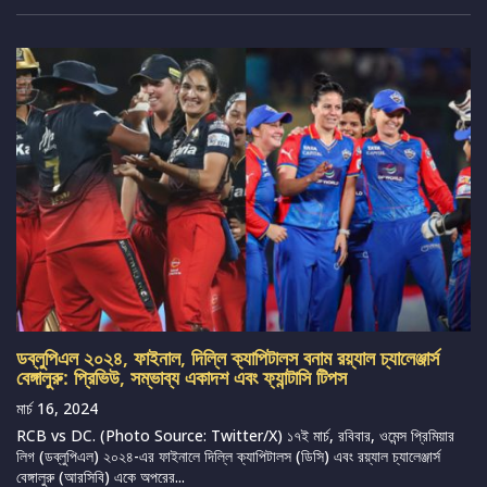
ডব্লুপিএল ২০২৪, ফাইনাল, দিল্লি ক্যাপিটালস বনাম রয়্যাল চ্যালেঞ্জার্স
বেঙ্গালুরু: প্রিভিউ, সম্ভাব্য একাদশ এবং ফ্যান্টাসি টিপস
মার্চ 16, 2024
RCB vs DC. (Photo Source: Twitter/X) ১৭ই মার্চ, রবিবার, ওমেন্স প্রিমিয়ার
লিগ (ডব্লুপিএল) ২০২৪-এর ফাইনালে দিল্লি ক্যাপিটালস (ডিসি) এবং রয়্যাল চ্যালেঞ্জার্স
বেঙ্গালুরু (আরসিবি) একে অপরের...