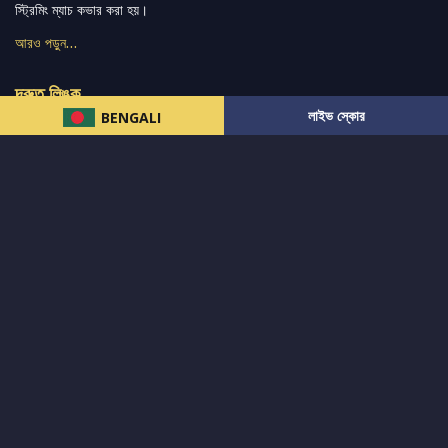
স্ট্রিমিং ম্যাচ কভার করা হয়।
আরও পড়ুন…
দ্রুত লিঙ্ক
লাইভ স্কোর
BENGALI
নিউজ
টুইটার-রিঅ্যাকশন
लলাইভ স্কোর
ভারত-বনাম-অস্ট্রেলিয়া
ফ্যান্টাসি-টিপ্স
আমাদের সম্পর্কে
আইপিএল
স্ট্যাট
মহিলাদের-টি২০-বিশ্বকাপ
এনালাইসিস
সাপোর্ট
আমাদের নিউজলেটার এ সাবস্ক্রাইব করুন।
এখনই সাবস্ক্রাইব করুন
আমাদের অনুসরণ করুন এবং সর্বশেষ আপডেট পান