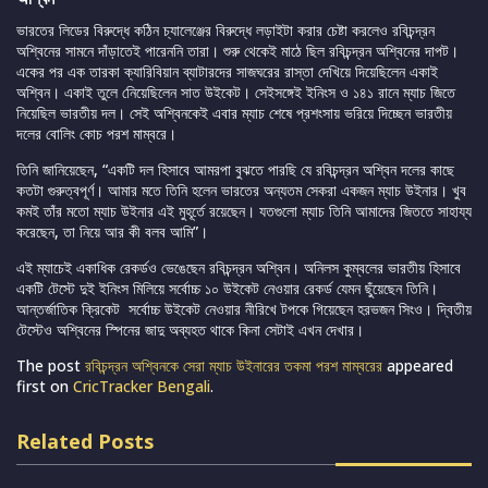
ভারতের লিডের বিরুদ্ধে কঠিন চ্যালেঞ্জের বিরুদ্ধে লড়াইটা করার চেষ্টা করলেও রবিচন্দ্রন
অশ্বিনের সামনে দাঁড়াতেই পারেননি তারা। শুরু থেকেই মাঠে ছিল রবিচন্দ্রন অশ্বিনের দাপট।
একের পর এক তারকা ক্যারিবিয়ান ব্যাটারদের সাজঘরের রাস্তা দেখিয়ে দিয়েছিলেন একাই
অশ্বিন। একাই তুলে নেিয়েছিলেন সাত উইকেট। সেইসঙ্গেই ইনিংস ও ১৪১ রানে ম্যাচ জিতে
নিয়েছিল ভারতীয় দল। সেই অশ্বিনকেই এবার ম্যাচ শেষে প্রশংসায় ভরিয়ে দিচ্ছেন ভারতীয়
দলের বোলিং কোচ পরশ মাম্বরে।
তিনি জানিয়েছেন, “একটি দল হিসাবে আমরপা বুঝতে পারছি যে রবিচন্দ্রন অশ্বিন দলের কাছে
কতটা গুরুত্বপূর্ণ। আমার মতে তিনি হলেন ভারতের অন্যতম সেকরা একজন ম্যাচ উইনার। খুব
কমই তাঁর মতো ম্যাচ উইনার এই মুহূর্তে রয়েছেন। যতগুলো ম্যাচ তিনি আমাদের জিততে সাহায্য
করেছেন, তা নিয়ে আর কী বলব আমি”।
এই ম্যাচেই একাধিক রেকর্ডও ভেঙেছেন রবিচন্দ্রন অশ্বিন। অনিলস কুম্বলের ভারতীয় হিসাবে
একটি টেস্টে দুই ইনিংস মিলিয়ে সর্বোচ্চ ১০ উইকেট নেওয়ার রেকর্ড যেমন ছুঁয়েছেন তিনি।
আন্তর্জাতিক ক্রিকেট সর্বোচ্চ উইকেট নেওয়ার নীরিখে টপকে গিয়েছেন হরভজন সিংও। দ্বিতীয়
টেস্টেও অশ্বিনের স্পিনের জাদু অব্যহত থাকে কিনা সেটাই এখন দেখার।
The post
রবিচন্দ্রন অশ্বিনকে সেরা ম্যাচ উইনারের তকমা পরশ মাম্বরের
appeared
first on
CricTracker Bengali
.
Related Posts