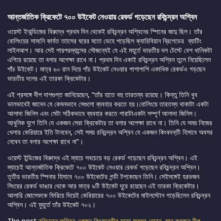
আন্তর্জাতিক ক্রিকেটে ৭০০ উইকেট নেওয়ার রেকর্ড গড়েছেন রবিচন্দ্রন অশ্বিন
ওয়েস্ট ইঅন্ডিজের বিরুদ্ধে প্রথম দিন থেকেই রবিচন্দ্রন অশ্বিনের স্পিনের জাদু ছিল। তাঁর
বোলিংয়ের সামনেি কার্যত তাাসের ঘরের মতো ভেহে পড়েছিল ক্যারিবিয়ান ব্রিগেডের ব্যাটিং
লাইনআপ। আর সেই পারপরম্যান্সের সৌজন্যেই যে এই মহূর্তে ভারতীয় দল টেস্টে বেশ খানিকটা
এগিয়ে রয়েছে তা বলার অপেক্ষা রাখে না। প্রথম দিন একাই রবিচন্দ্রন অশ্বিন তুলে নিয়েছিলেন
পাঁচ উইকে্ট। মাত্র ৬০ রান দিয়ে পাঁচ উইকেট নেওয়ার পাশাপাশি একাধিক রেকর্ডও গড়ছেন
ভারতীয় দলের এই তারকা ক্রিকেটার।
এই প্রসঙ্গে দীপ দাশগুপ্ত জানিয়েছেন, “তাঁর হাতে বহু তারতম্য রয়েছে। কিন্তু তিনি খুব
ভালভাবেই জানেন যে কেমনভাবে সেগুলো ব্যবহার করতে হয়।বোলিংয়ে তারতম্য থাকাটা একটা
আলাদা জিনিস এবং সেটা সঠিকভাবে ব্যবহার করতে পারাটাএকটা সম্পূর্ণ আলাদা জিনিস।
আধুনিক যুগে তিনি যে একজন সেরা ক্রিকেটার তা বলার অপেক্ষা রাখে না। তিনি যে সময় নিজের
খেলার কেরিয়ারে ইতি টানবেন, সেই সময় রবিচন্দ্রন অশ্বিন যে একজন কিংবদন্তী হিসাবে অবসর
নেবেন তা বলার অপেক্ষা রাখে না”।
ওয়েস্ট ইন্ডিজের বিরুদ্ধে এই ম্যাচে সবচেয়ে বড় রেকর্ড গড়েছেন রবিচন্দ্রন অশ্বিন। এই
ম্যাচেই আন্তর্জাতিক ক্রিকেটে ৭০০ উইকেট নেওয়ার রেকর্ড গড়েছেন রবিচন্দ্রন অশ্বিন।
তৃতীয় ভারতীয় স্পিনার হিসাবে ৭০০ উইকেটের গন্ডী টপকেছেন তিনি। সেইসঙ্গেই হরভজন
সিংয়ের রেকর্ড ভাঙার থেকে আর মাত্র ৯টি উইকেট দূূরে রয়েছেন এই তারকা ক্রিকেটার।
আলারি জোসেফকে ফিরিয়ে দিয়েই কেরিয়ারের ৭০০ উইকেটের মাইলস্টোন গড়েছিলেন রবিচন্দ্রন
অশ্বিন। এই মুহূর্তে তাঁর উইকেট ৭০২।
The post
রবিচন্দ্রন অশ্বিন একজন কিংবদন্তীর মতো অবসর নেবেন, মনে করছেন দীপ