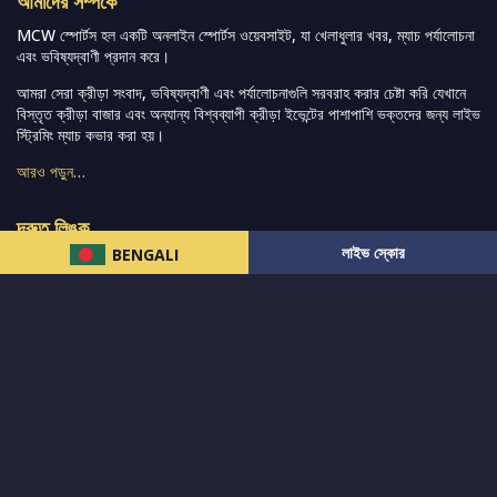
আমাদের সম্পর্কে
MCW স্পোর্টস হল একটি অনলাইন স্পোর্টস ওয়েবসাইট, যা খেলাধুলার খবর, ম্যাচ পর্যালোচনা
এবং ভবিষ্যদ্বাণী প্রদান করে।
আমরা সেরা ক্রীড়া সংবাদ, ভবিষ্যদ্বাণী এবং পর্যালোচনাগুলি সরবরাহ করার চেষ্টা করি যেখানে
বিস্তৃত ক্রীড়া বাজার এবং অন্যান্য বিশ্বব্যাপী ক্রীড়া ইভেন্টের পাশাপাশি ভক্তদের জন্য লাইভ
স্ট্রিমিং ম্যাচ কভার করা হয়।
আরও পড়ুন…
দ্রুত লিঙ্ক
লাইভ স্কোর
BENGALI
নিউজ
টুইটার-রিঅ্যাকশন
लলাইভ স্কোর
ভারত-বনাম-অস্ট্রেলিয়া
ফ্যান্টাসি-টিপ্স
আমাদের সম্পর্কে
আইপিএল
স্ট্যাট
মহিলাদের-টি২০-বিশ্বকাপ
এনালাইসিস
সাপোর্ট
আমাদের নিউজলেটার এ সাবস্ক্রাইব করুন।