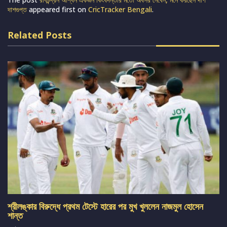
দাশগুপ্ত
appeared first on
CricTracker Bengali
.
Related Posts
শ্রীলঙ্কার বিরুদ্ধে প্রথম টেস্টে হারের পর মুখ খুললেন নাজমুল হোসেন
শান্ত