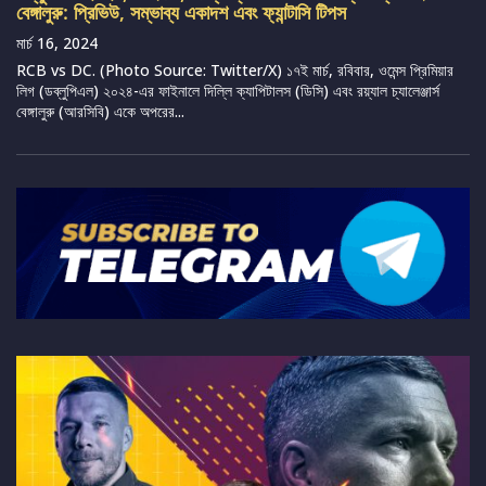
বেঙ্গালুরু: প্রিভিউ, সম্ভাব্য একাদশ এবং ফ্যান্টাসি টিপস
মার্চ 16, 2024
RCB vs DC. (Photo Source: Twitter/X) ১৭ই মার্চ, রবিবার, ওমেন্স প্রিমিয়ার
লিগ (ডব্লুপিএল) ২০২৪-এর ফাইনালে দিল্লি ক্যাপিটালস (ডিসি) এবং রয়্যাল চ্যালেঞ্জার্স
বেঙ্গালুরু (আরসিবি) একে অপরের...