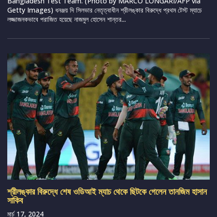
Bangladesh Test Team. (Photo by MARCO LONGARI/AFP via
Getty Images) ধনঞ্জয় দি সিলভার নেতৃত্বাধীন শ্রীলঙ্কার বিরুদ্ধে প্রথম টেস্ট ম্যাচে
লজ্জাজনকভাবে পরাজিত হয়েছে নাজমুল হোসেন শান্তর...
শ্রীলঙ্কার বিরুদ্ধে শেষ ওডিআই ম্যাচ থেকে ছিটকে গেলেন তানজিম হাসান
সাকিব
মার্চ 17, 2024