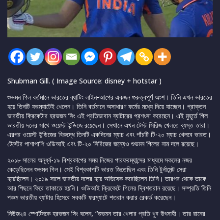
Shubman Gill. ( Image Source: disney + hotstar )
শুভমন গিল বর্তমানে ভারতের ব্যাটিং লাইন-আপের একজন গুরুত্বপূর্ণ অংশ। তিনি এখন ভারতের
হয়ে তিনটি ফরম্যাটেই খেলেন। তিনি বর্তমানে অসাধারণ ফর্মের মধ্যে দিয়ে যাচ্ছেন। প্রাক্তন
ভারতীয় ক্রিকেটার হরভজন সিং এই প্রতিভাবান ব্যাটারের প্রশংসা করেছেন। এই মুহূর্তে গিল
ভারতীয় দলের সাথে ওয়েস্ট ইন্ডিজে রয়েছেন। সেখানে এখন টেস্ট সিরিজ খেলতে ব্যস্ত তারা।
এরপর ওয়েস্ট ইন্ডিজের বিরুদ্ধে তিনটি একদিনের ম্যাচ এবং পাঁচটি টি-২০ ম্যাচ খেলবে ভারত।
টেস্টের পাশাপাশি ওডিআই এবং টি-২০ সিরিজের জন্যেও শুভমন গিলের নাম দলে রয়েছে।
২০১৮ সালের অনূর্ধ্ব-১৯ বিশ্বকাপের সময় নিজের পারফরম্যান্সের মাধ্যমে সকলের নজর
কেড়েছিলেন শুভমন গিল। সেই বিশ্বকাপটি ভারত জিতেছিল এবং তিনি টুর্নামেন্ট সেরা
হয়েছিলেন। ২০১৯ সালে ভারতীয় দলের হয়ে অভিষেক করেছিলেন তিনি। তারপর থেকে তাকে
আর পিছনে ফিরে তাকাতে হয়নি। ওডিআই ক্রিকেটে গিলের দ্বিশতরান রয়েছে। সম্প্রতি তিনি
পঞ্চম ভারতীয় ব্যাটার হিসেবে সবকটি ফরম্যাটে শতরান করার রেকর্ড করেছেন।
নিউজ২৪ স্পোর্টসকে হরভজন সিং বলেন, “শুভমন তার খেলার প্রতি খুব উৎসাহী। তার রানের