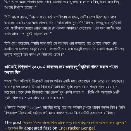
খিদে তাকে অন্য খেলোয়াড়দের থেকে আলাদা করে তুলেছে কারণ তার কিছু করার এবং কিছু
হওয়ার বিশ্বাস রয়েছে।”
তিনি আরও বলেন, “তার বাবা যে কঠোর পরিশ্রম করেছেন, সেটির শোধ দিতে হলে তাকে
ভারতের হয়ে ১৫-২০ বছর খেলতে হবে। আমি তাকে খুব বেশি চিনি না, কিন্তু তার প্রতিভা
এবং মানসিকতা দেখলে বোঝা যায় যে সে একজন অসাধারণ খেলোয়াড়। সে যখন ব্যাটিং করে
তখন তাকে দেখা খুবই আনন্দদায়ক।”
তিনি যোগ করেছেন, “আমি আশা করি সে বহু বছর ধরে ভারতের হয়ে খেলতে থাকবে এবং
একদিন সে দলকেও নেতৃত্ব দেবে। তাহলেই তার বাবা সন্তুষ্ট হবেন। তার এবং পাঞ্জাব উভয়ের
জন্যই সন্তুষ্টি হবে কারণ সে আমাদের ছেলে।”
ওডিআই বিশ্বকাপ ২০২৩-এ ভারতের হয়ে গুরুত্বপূর্ণ ভূমিকা পালন করতে পারেন
শুভমন গিল
শুভমন গিল ওডিআই ক্রিকেটে এখনও পর্যন্ত ২৪টি ম্যাচ খেলেছেন এবং ১৩১১ রান করেছেন।
তার গড় হল ৬৫.৫। টি-২০ ক্রিকেটে তিনি ৬টি ম্যাচ খেলে ৪০.৪ গড়ের সাথে ২০২ রান
করেছেন। তবে টেস্ট ক্রিকেটে তার রেকর্ড খুব একটা ভালো না। তিনি এই ফরম্যাটে ১৭টি
ম্যাচ খেলে ৩২ গড়ের সাথে ৯২৭ রান করেছেন।
ওডিআই বিশ্বকাপ ২০২৩-এ ভারতীয় দলের হয়ে বড় অবদান রাখতে পারেন শুভমন গিল। তিনি
বিশ্বকাপে নিজের এই দুর্দান্ত ফর্ম বজায় রাখতে পারেন কিনা সেটাই এখন দেখার বিষয়।
The post
“শুভমন গিলের রানের খিদে তাকে অন্য খেলোয়াড়দের থেকে আলাদা করে তুলেছে”
– হরভজন সিং
appeared first on
CricTracker Bengali
.