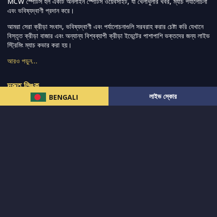
MCW স্পোর্টস হল একটি অনলাইন স্পোর্টস ওয়েবসাইট, যা খেলাধুলার খবর, ম্যাচ পর্যালোচনা
এবং ভবিষ্যদ্বাণী প্রদান করে।
আমরা সেরা ক্রীড়া সংবাদ, ভবিষ্যদ্বাণী এবং পর্যালোচনাগুলি সরবরাহ করার চেষ্টা করি যেখানে
বিস্তৃত ক্রীড়া বাজার এবং অন্যান্য বিশ্বব্যাপী ক্রীড়া ইভেন্টের পাশাপাশি ভক্তদের জন্য লাইভ
স্ট্রিমিং ম্যাচ কভার করা হয়।
আরও পড়ুন…
দ্রুত লিঙ্ক
লাইভ স্কোর
BENGALI
নিউজ
টুইটার-রিঅ্যাকশন
लলাইভ স্কোর
ভারত-বনাম-অস্ট্রেলিয়া
ফ্যান্টাসি-টিপ্স
আমাদের সম্পর্কে
আইপিএল
স্ট্যাট
মহিলাদের-টি২০-বিশ্বকাপ
এনালাইসিস
সাপোর্ট
আমাদের নিউজলেটার এ সাবস্ক্রাইব করুন।
এখনই সাবস্ক্রাইব করুন