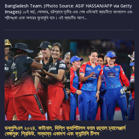
Bangladesh Team. (Photo Source: ASIF HASSAN/AFP via Getty
Images) ১৮ই মার্চ, সোমবার, চট্টগ্রামে তৃতীয় এবং শেষ ওডিআই ম্যাচটিতে বাংলাদেশ এবং
শ্রীলঙ্কা একে অপরের মুখোমুখি হবে। এই ম্যাচটির আগে...
ডব্লুপিএল ২০২৪, ফাইনাল, দিল্লি ক্যাপিটালস বনাম রয়্যাল চ্যালেঞ্জার্স
বেঙ্গালুরু: প্রিভিউ, সম্ভাব্য একাদশ এবং ফ্যান্টাসি টিপস