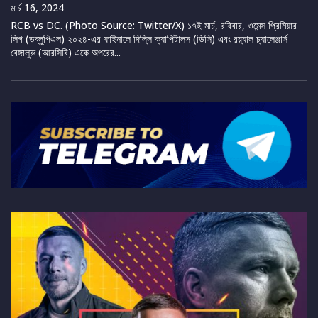
মার্চ 16, 2024
RCB vs DC. (Photo Source: Twitter/X) ১৭ই মার্চ, রবিবার, ওমেন্স প্রিমিয়ার
লিগ (ডব্লুপিএল) ২০২৪-এর ফাইনালে দিল্লি ক্যাপিটালস (ডিসি) এবং রয়্যাল চ্যালেঞ্জার্স
বেঙ্গালুরু (আরসিবি) একে অপরের...