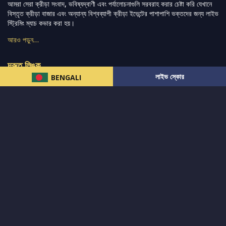
আমরা সেরা ক্রীড়া সংবাদ, ভবিষ্যদ্বাণী এবং পর্যালোচনাগুলি সরবরাহ করার চেষ্টা করি যেখানে
বিস্তৃত ক্রীড়া বাজার এবং অন্যান্য বিশ্বব্যাপী ক্রীড়া ইভেন্টের পাশাপাশি ভক্তদের জন্য লাইভ
স্ট্রিমিং ম্যাচ কভার করা হয়।
আরও পড়ুন…
দ্রুত লিঙ্ক
লাইভ স্কোর
BENGALI
নিউজ
টুইটার-রিঅ্যাকশন
लলাইভ স্কোর
ভারত-বনাম-অস্ট্রেলিয়া
ফ্যান্টাসি-টিপ্স
আমাদের সম্পর্কে
আইপিএল
স্ট্যাট
মহিলাদের-টি২০-বিশ্বকাপ
এনালাইসিস
সাপোর্ট
আমাদের নিউজলেটার এ সাবস্ক্রাইব করুন।
এখনই সাবস্ক্রাইব করুন