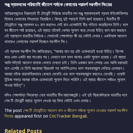
সঞ্জু স্যামসনের পরিবর্তেই জীতেশ শর্মাকে খেলানোর পরামর্শ সরণদীপ সিংয়ের
আয়ৈরল্যান্ডের বিরুদ্ধেই টি টোয়েন্টি সিরিজে ভারতীয় দল সঞ্জু স্যামসনকেই প্রথম উইকেটকিপার
হিসাবে খেলানোর সিদ্ধান্ত নিয়েছিল। কিন্তু দুই ম্য়াচেই তিনি ব্যর্থ হয়েছেন। দ্বিতীয় টি
টোয়েন্টতে সঞ্জু স্যামসন ৪০ রান করলেও সেই রান এনেকটাই ধীর গতিতে করেছিলেন তিনি। দলে
যন জীতেশ শর্মা রয়েছেন, এই ম্যাচে তাঁকেই খেলার সুযোগ করে দেওয়া উচিত্ বলে মনে করছেন
এই প্রাক্তন ভারতীয় নির্বাচক। সেখানেই শেষপর্যন্ত কী হয় সেটাই দেখার। একইসঙ্গে আভেশ
খানকেও খেলানোর পরামর্শ দিচ্ছেন সরণদীপ সিং।
এই প্রসঙ্গে সরণদীপ সিং জানিয়েছেন, “আমার মনে হয় এটা একেবারেই হওয়া উচিত্। বিশেষ
করে এমন একটা জয় পাওয়ার পর। যেখানে দলে বদল আনার একটা সুযোগ রয়েছে। এই ম্যাচে
আমি সত্যিই আভেশ খানকে খেলতে দেখতে চাই। তিনি একজন ভাল পেসার এবং আমি বরাবরই
বলে এসেছি যে তিনি ঘরকোয়া ক্রিকেট সহ আইপিএলেও ভাল পারফরম্যান্স দেখিয়ে এসেছেন।
আমরা তাঁকে ধারাবাহিকভাবে খেলতে দেখেখি এবং ভাল পারফরম্যান্স করতেও দেখেছি। ওয়েস্ট
ইন্ডিজ সফরে আমরা তাঁকে একেবারেই সুযোগ দিতে পারিনি। এই ম্যাচে জীতেশ শর্মারও সুযোগ
পাওয়া উচিত্”।
যদিও শেষপর্যন্ত সিদ্ধান্ত নেবে ভারতীয় টিম ম্যানেজমেন্ট। এই দুই ক্রিকেটারকে ভারতীয় দলে
শেষ টি টোয়েন্টি ম্যাচে সুযোগ দেওয়া হয় কিনা সেটাই এখন দেখার।
The post
শেষ টি টোয়েন্টিতে আভেশ খান ও জীতেশ শর্মাকে সুযোগ দেওয়ার পরামর্শ সরণদীপ
সিংয়ের
appeared first on
CricTracker Bengali
.
Related Posts