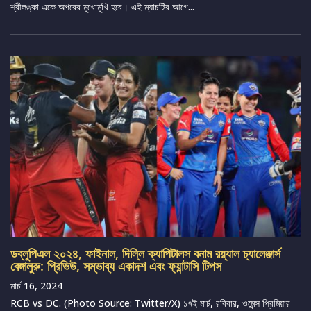
শ্রীলঙ্কা একে অপরের মুখোমুখি হবে। এই ম্যাচটির আগে...
ডব্লুপিএল ২০২৪, ফাইনাল, দিল্লি ক্যাপিটালস বনাম রয়্যাল চ্যালেঞ্জার্স
বেঙ্গালুরু: প্রিভিউ, সম্ভাব্য একাদশ এবং ফ্যান্টাসি টিপস
মার্চ 16, 2024
RCB vs DC. (Photo Source: Twitter/X) ১৭ই মার্চ, রবিবার, ওমেন্স প্রিমিয়ার