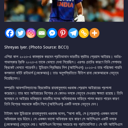
Shreyas Iyer. (Photo Source: BCCI)
এশিয়া কাপ ২০২৩-এ কামব্যাক করবেন প্রতিভাবান ভারতীয় ব্যাটার শ্রেয়াস আইয়ার। বর্ডার-
গাভাস্কার ট্রফি ২০২৩-এ তাকে খেলতে দেখা গিয়েছিল। এরপর চোটের কারণে তিনি পেশাদার
ক্রিকেট খেলতে পারেননি। ইন্ডিয়ান প্রিমিয়ার লিগ (আইপিএল) ২০২৩-এ তার পরিষেবা পায়নি
কলকাতা নাইট রাইডার্স (কেকেআর)। তার অনুপস্থিতিতে নীতিশ রানা কেকেআরকে নেতৃত্ব
দিয়েছিলেন।
সম্প্রতি আফগানিস্তানের ক্রিকেটার রাহমানুল্লাহ গুরবাজ শ্রেয়াস আইয়ারের প্রশংসা
করেছেন। তার মতে আইয়ারের বিশ্বের যে কোনও দলকে নেতৃত্ব দেওয়ার ক্ষমতা রয়েছে। তিনি
বলেছেন যে আইয়ার ভবিষ্যতে ভারতীয় দলের অধিনায়কের দায়িত্ব পালন করতে পারেন কারণ
তিনি বিশ্বের সবথেকে কঠিন লিগে (আইপিএল) একটি দলকে নেতৃত্ব দেন।
টাইমস অফ ইন্ডিয়াকে রাহমানুল্লাহ গুরবাজ বলেন, “আশা করি, সে (শ্রেয়াস) একজন ভালো
অধিনায়ক হয়ে উঠবে। সে একজন ভালো অধিনায়ক হবে কারণ সে আইপিএলে একটি দলকে
(কেকেআর) নেতৃত্ব দেয়। আইপিএল বিশ্বের সবচেয়ে বড় প্রতিযোগিতা। সে যদি আইপিএলে