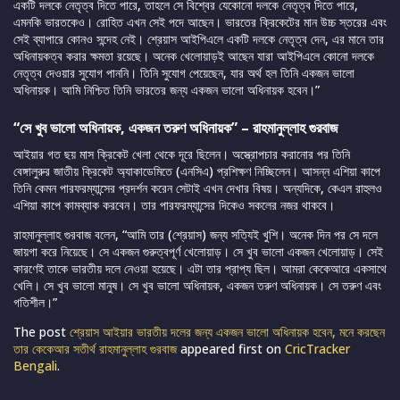
একটি দলকে নেতৃত্ব দিতে পারে, তাহলে সে বিশ্বের যেকোনো দলকে নেতৃত্ব দিতে পারে,
এমনকি ভারতকেও। রোহিত এখন সেই পদে আছেন। ভারতের ক্রিকেটের মান উচ্চ স্তরের এবং
সেই ব্যাপারে কোনও সন্দেহ নেই। শ্রেয়াস আইপিএলে একটি দলকে নেতৃত্ব দেন, এর মানে তার
অধিনায়কত্ব করার ক্ষমতা রয়েছে। অনেক খেলোয়াড়ই আছেন যারা আইপিএলে কোনো দলকে
নেতৃত্ব দেওয়ার সুযোগ পাননি। তিনি সুযোগ পেয়েছেন, যার অর্থ হল তিনি একজন ভালো
অধিনায়ক। আমি নিশ্চিত তিনি ভারতের জন্য একজন ভালো অধিনায়ক হবেন।”
“সে খুব ভালো অধিনায়ক, একজন তরুণ অধিনায়ক” – রাহমানুল্লাহ গুরবাজ
আইয়ার গত ছয় মাস ক্রিকেট খেলা থেকে দূরে ছিলেন। অস্ত্রোপচার করানোর পর তিনি
বেঙ্গালুরুর জাতীয় ক্রিকেট অ্যাকাডেমিতে (এনসিএ) প্রশিক্ষণ নিচ্ছিলেন। আসন্ন এশিয়া কাপে
তিনি কেমন পারফরম্যান্সের প্রদর্শন করেন সেটাই এখন দেখার বিষয়। অন্যদিকে, কেএল রাহুলও
এশিয়া কাপে কামব্যাক করবেন। তার পারফরম্যান্সের দিকেও সকলের নজর থাকবে।
রাহমানুল্লাহ গুরবাজ বলেন, “আমি তার (শ্রেয়াস) জন্য সত্যিই খুশি। অনেক দিন পর সে দলে
জায়গা করে নিয়েছে। সে একজন গুরুত্বপূর্ণ খেলোয়াড়। সে খুব ভালো একজন খেলোয়াড়। সেই
কারণেই তাকে ভারতীয় দলে নেওয়া হয়েছে। এটা তার প্রাপ্য ছিল। আমরা কেকেআরে একসাথে
খেলি। সে খুব ভালো মানুষ। সে খুব ভালো অধিনায়ক, একজন তরুণ অধিনায়ক। সে তরুণ এবং
গতিশীল।”
The post
শ্রেয়াস আইয়ার ভারতীয় দলের জন্য একজন ভালো অধিনায়ক হবেন, মনে করছেন
তার কেকেআর সতীর্থ রাহমানুল্লাহ গুরবাজ
appeared first on
CricTracker
Bengali
.