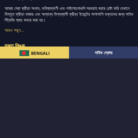
আমরা সেরা ক্রীড়া সংবাদ, ভবিষ্যদ্বাণী এবং পর্যালোচনাগুলি সরবরাহ করার চেষ্টা করি যেখানে
বিস্তৃত ক্রীড়া বাজার এবং অন্যান্য বিশ্বব্যাপী ক্রীড়া ইভেন্টের পাশাপাশি ভক্তদের জন্য লাইভ
স্ট্রিমিং ম্যাচ কভার করা হয়।
আরও পড়ুন…
দ্রুত লিঙ্ক
লাইভ স্কোর
BENGALI
নিউজ
টুইটার-রিঅ্যাকশন
लলাইভ স্কোর
ভারত-বনাম-অস্ট্রেলিয়া
ফ্যান্টাসি-টিপ্স
আমাদের সম্পর্কে
আইপিএল
স্ট্যাট
মহিলাদের-টি২০-বিশ্বকাপ
এনালাইসিস
সাপোর্ট
আমাদের নিউজলেটার এ সাবস্ক্রাইব করুন।
এখনই সাবস্ক্রাইব করুন