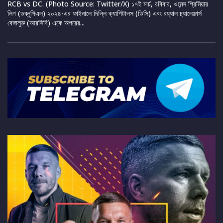
RCB vs DC. (Photo Source: Twitter/X) ১৭ই মার্চ, রবিবার, ওমেন্স প্রিমিয়ার
লিগ (ডব্লুপিএল) ২০২৪-এর ফাইনালে দিল্লি ক্যাপিটালস (ডিসি) এবং রয়্যাল চ্যালেঞ্জার্স
বেঙ্গালুরু (আরসিবি) একে অপরের...