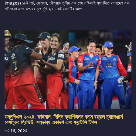
Images) ১৮ই মার্চ, সোমবার, চট্টগ্রামে তৃতীয় এবং শেষ ওডিআই ম্যাচটিতে বাংলাদেশ এবং
শ্রীলঙ্কা একে অপরের মুখোমুখি হবে। এই ম্যাচটির আগে...
ডব্লুপিএল ২০২৪, ফাইনাল, দিল্লি ক্যাপিটালস বনাম রয়্যাল চ্যালেঞ্জার্স
বেঙ্গালুরু: প্রিভিউ, সম্ভাব্য একাদশ এবং ফ্যান্টাসি টিপস
মার্চ 16, 2024