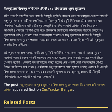
ইংল্যান্ডের বিরুদ্ধে অভিষেক টেস্টে ১৯০ রান রয়েছে ধ্রুব জুরেলের
যদিও সপ্রতি ভারতীয় দলের হয়ে টি টোয়েন্টি ফর্ম্যাটে সেভাবে ভাল পারফরম্যান্স দেখাতে পারেননি
সঞ্জু স্যামসন। এমনকী আফগানিস্তানের বিরুদ্ধে টি টোয়েন্টি সিরিজেও তাঁকে দলে না রাখার
সিদ্ধান্ত নিয়েছিল ভারতীয় টিম ম্যানেজমেন্ট। য।দিও আকাশ চোপড়া তাঁকে নিয়ে বেশ
আশাবদী। এবারের আইপিএলের মঞ্চে রাজস্থান রয়্যালসের অধিনায়কের দায়িত্ব রয়েছে সঞ্জু
স্যামসনের কাঁধে। সেখানে ভাল পারফরম্যান্স দেখালে যে সঞ্জু স্যামসনের সামনে টি টোয়েন্টি
বিশ্বকাপের দলে সুযোগ পাওয়ার সম্ভাবনা্ রয়েছে তা মানতে কোনও দ্বিধা নেই এই প্রক্তন
ভারতীয় ক্রিকেটারের।
এই প্রসঙ্গে আকাশ চোপড়া জানিয়েছেন, “এই আইপিএলে অনেকের সামনেই অনেক সুযোগ
অপেক্ষা করছে। যেমন যশস্বী জয়সওয়ালের সামনে রয়েছে ফের একবার অরেঞ্জ ক্যাপ জিতে
নেওয়ার সুযোগ। তেমনই জস বাটলারের সামনে রয়েছে ফের একটা সেরা পারফরম্যান্স দেখিয়ে
নিজের আধিপত্য ধরে রাখার। একইসঙ্গে সঞ্জু স্যামসনের যেমন সুযোগ রয়েছে এবারের টি টোয়েন্টি
বিশ্বকাপের দলে জায়গা করে নেওয়ার। তেমনই সুযোগ রয়েছে ধ্রুব জুরেলেরও টি টোয়েন্টি
বিশ্বকাপের মঞ্চে জায়গা পাকা করে নেওয়ার”।
The post
সঞ্জু স্যামসন ও ধ্রুব জুরেলের বিশ্বকাপে সুযোগ পাওয়া নিয়ে আশাবাদী আকাশ
চোপড়া
appeared first on
CricTracker Bengali
.
Related Posts