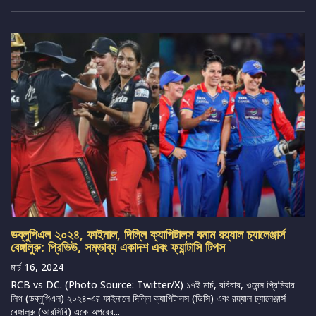
ডব্লুপিএল ২০২৪, ফাইনাল, দিল্লি ক্যাপিটালস বনাম রয়্যাল চ্যালেঞ্জার্স
বেঙ্গালুরু: প্রিভিউ, সম্ভাব্য একাদশ এবং ফ্যান্টাসি টিপস
মার্চ 16, 2024
RCB vs DC. (Photo Source: Twitter/X) ১৭ই মার্চ, রবিবার, ওমেন্স প্রিমিয়ার
লিগ (ডব্লুপিএল) ২০২৪-এর ফাইনালে দিল্লি ক্যাপিটালস (ডিসি) এবং রয়্যাল চ্যালেঞ্জার্স
বেঙ্গালুরু (আরসিবি) একে অপরের...