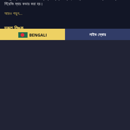
স্ট্রিমিং ম্যাচ কভার করা হয়।
আরও পড়ুন…
দ্রুত লিঙ্ক
লাইভ স্কোর
BENGALI
নিউজ
টুইটার-রিঅ্যাকশন
लলাইভ স্কোর
ভারত-বনাম-অস্ট্রেলিয়া
ফ্যান্টাসি-টিপ্স
আমাদের সম্পর্কে
আইপিএল
স্ট্যাট
মহিলাদের-টি২০-বিশ্বকাপ
এনালাইসিস
সাপোর্ট
আমাদের নিউজলেটার এ সাবস্ক্রাইব করুন।
এখনই সাবস্ক্রাইব করুন
আমাদের অনুসরণ করুন এবং সর্বশেষ আপডেট পান