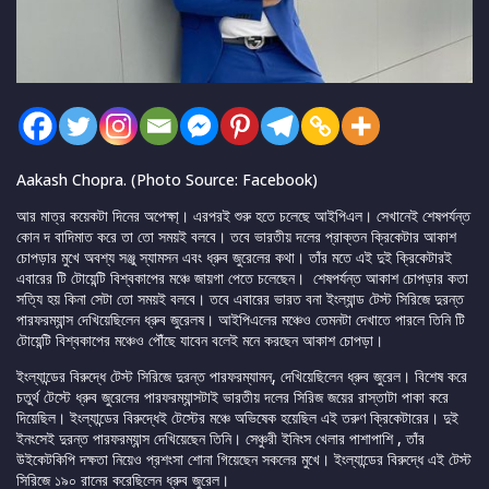
Aakash Chopra. (Photo Source: Facebook)
আর মাত্র কয়েকটা দিনের অপেক্ষা্। এরপরই শুরু হতে চলেছে আইপিএল। সেখানেই শেষপর্যন্ত
কোন দ বাদিমাত করে তা তো সময়ই বলবে। তবে ভারতীয় দলের প্রাক্তন ক্রিকেটার আকাশ
চোপড়ার মুখে অবশ্য সঞ্জু স্যামসন এবং ধ্রুব জুরেলের কথা। তাঁর মতে এই দুই ক্রিকেটারই
এবারের টি টোয়েন্টি বিশ্বকাপের মঞ্চে জায়গা পেতে চলেছেন। শেষপর্যন্ত আকাশ চোপড়ার কতা
সত্যি হয় কিনা সেটা তো সময়ই বলবে। তবে এবারের ভারত বনা ইংল্যান্ড টেস্ট সিরিজে দুরন্ত
পারফরম্যান্স দেখিয়েছিলেন ধ্রুব জুরেলষ। আইপিএলের মঞ্চেও তেমনটা দেখাতে পারলে তিনি টি
টোয়েন্টি বিশ্বকাপের মঞ্চেও পৌঁছে যাবেন বলেই মনে করছেন আকাশ চোপড়া।
ইংল্যান্ডের বিরুদ্ধে টেস্ট সিরিজে দুরন্ত পারফরম্যামন্, দেখিয়েছিলেন ধ্রুব জুরেল। বিশেষ করে
চতুর্থ টেস্টে ধ্রুব জুরেলের পারফরম্যান্সটাই ভারতীয় দলের সিরিজ জয়ের রাস্তাটা পাকা করে
দিয়েছিল। ইংল্যান্ডের বিরুদ্ধেই টেস্টের মঞ্চে অভিষেক হয়েছিল এই তরুণ ক্রিকেটারের। দুই
ইনংসেই দুরন্ত পারফরম্যান্স দেখিয়েছেন তিনি। সেঞ্চুরী ইনিংস খেলার পাশাপাশি , তাঁর
উইকেটকিপি দক্ষতা নিয়েও প্রশংসা শোনা গিয়েছেন সকলের মুখে। ইংল্যান্ডের বিরুদ্ধে এই টেস্ট
সিরিজে ১৯০ রানের করেছিলেন ধ্রুব জুরেল।