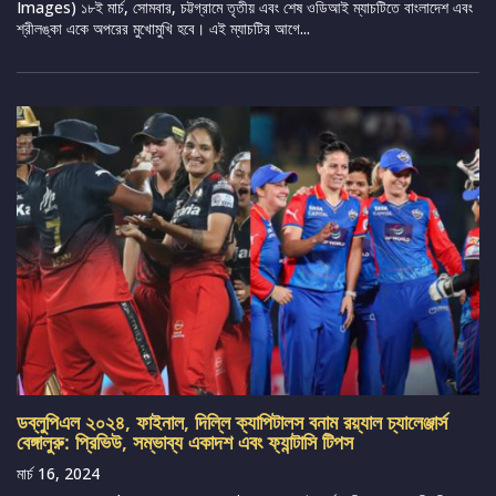
Images) ১৮ই মার্চ, সোমবার, চট্টগ্রামে তৃতীয় এবং শেষ ওডিআই ম্যাচটিতে বাংলাদেশ এবং
শ্রীলঙ্কা একে অপরের মুখোমুখি হবে। এই ম্যাচটির আগে...
ডব্লুপিএল ২০২৪, ফাইনাল, দিল্লি ক্যাপিটালস বনাম রয়্যাল চ্যালেঞ্জার্স
বেঙ্গালুরু: প্রিভিউ, সম্ভাব্য একাদশ এবং ফ্যান্টাসি টিপস
মার্চ 16, 2024