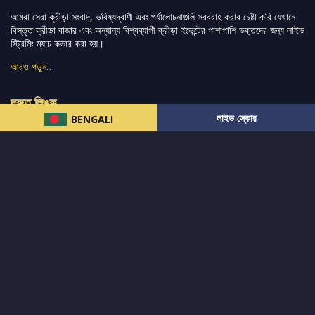
আমরা সেরা ক্রীড়া সংবাদ, ভবিষ্যদ্বাণী এবং পর্যালোচনাগুলি সরবরাহ করার চেষ্টা করি যেখানে
বিস্তৃত ক্রীড়া বাজার এবং অন্যান্য বিশ্বব্যাপী ক্রীড়া ইভেন্টের পাশাপাশি ভক্তদের জন্য লাইভ
স্ট্রিমিং ম্যাচ কভার করা হয়।
আরও পড়ুন…
দ্রুত লিঙ্ক
লাইভ স্কোর
BENGALI
নিউজ
টুইটার-রিঅ্যাকশন
लলাইভ স্কোর
ভারত-বনাম-অস্ট্রেলিয়া
ফ্যান্টাসি-টিপ্স
আমাদের সম্পর্কে
আইপিএল
স্ট্যাট
মহিলাদের-টি২০-বিশ্বকাপ
এনালাইসিস
সাপোর্ট
আমাদের নিউজলেটার এ সাবস্ক্রাইব করুন।
এখনই সাবস্ক্রাইব করুন