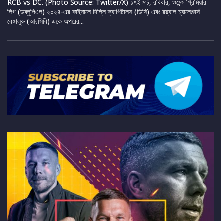
RCB vs DC. (Photo Source: Twitter/X) ১৭ই মার্চ, রবিবার, ওমেন্স প্রিমিয়ার
লিগ (ডব্লুপিএল) ২০২৪-এর ফাইনালে দিল্লি ক্যাপিটালস (ডিসি) এবং রয়্যাল চ্যালেঞ্জার্স
বেঙ্গালুরু (আরসিবি) একে অপরের...