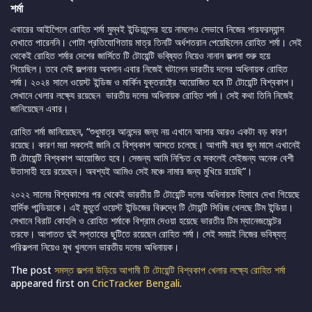
শর্মা
এবারের আইপিেলে রোহিত শর্মা মুম্বই ইন্ডিয়ান্সের হয়ে নামলেও সেভাবে নিজের পারফরম্যান্স
দেখাতে পারেননি। গোটা প্রতিযোগিতায় মাত্র তিনটি অর্ধশতরান পেয়েছিলেন রোহিত শর্মা। সেই
থেকেই রোহিত শর্মার দেশের জার্সিতে টি টোয়েন্টি ভবি্ষ্যত নিয়েও নানান জল্পনা শুরু হয়ে
গিয়েছিল। তবে সেই জল্পনার অবসান এবার নিজেই ঘটালেন ভারতীয় দলের অধিনায়ক রোহিত
শর্মা। ২০২৪ সালে ওয়েস্ট ইন্ডিজ ও মার্কিন যুক্তরাষ্ট্রে আয়োজিত হবে টি টোয়েন্টি বিশ্বকাপ।
সেখানে খেলার লক্ষ্যে রয়েছেন ভারতীয় দলের অধিনায়ক রোহিত শর্মা। সেই কথা তিনি নিজেই
জানিয়েছেন এবার।
রোহিত শর্মা জানিয়েছেন, “শুধুমাত্র আনন্দের জন্য নয় এখানে আসার আরও একটা বড় কারণ
রয়েছে। কারণ মরা সকলেই জানি যে বিশ্বকাপ আসতে চলেছে। আগামী বছর জুন মাসে এখানেই
টি টোয়েন্টি বিশ্বকাপ আয়োজিত হবে। সেজন্য আমি নিশ্চিত যে সকলেই সেইজন্য অনেক বেশী
উতাসাহী হয়ে রয়েছেন। অবশ্যই আমিও সেই মঞ্চে নামার জন্য মুখিয়ে রয়েছি”।
২০২২ সালের বিশ্বকাপের পর থেকেই ভারতীয় টি টোয়েন্টি দলের অধিনায়ক হিসাবে দেখা গিয়েছে
হার্দিক পান্ডিয়াকে। এই মুহূর্তে ওয়েস্ট ইন্ডিজের বিরুদ্ধে টি টোয়ন্টি সিরিজ খেলছে টিম ইন্ডিয়া।
সেখানে বিরাট কোহলি ও রোহিত শর্মাকে বিশ্রাম দেওয়া হয়েছে ভারতীয় টিম ম্যানেজমেন্টের
তরফে। আপাতত দুই সপ্তাহের ছুটিতে রয়েছেন রোহিত শর্মা। সেই সময়ই নিজের ভবিষ্যত্
পরিকল্পনা নিয়েও মুখ খুললেন ভারতীয় দলের অধিনায়ক।
The post
সমস্ত জল্পনা উড়িয়ে আগামী টি টোয়েন্টি বিশ্বকাপ খেলার লক্ষ্যে রোহিত শর্মা
appeared first on
CricTracker Bengali
.