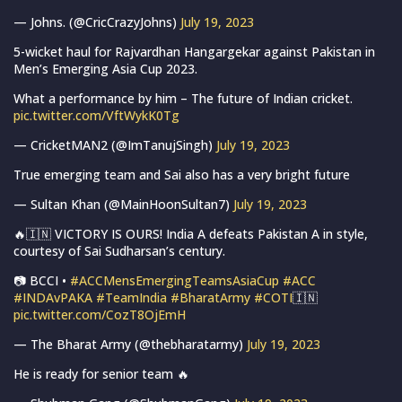
— Johns. (@CricCrazyJohns)
July 19, 2023
5-wicket haul for Rajvardhan Hangargekar against Pakistan in
Men’s Emerging Asia Cup 2023.
What a performance by him – The future of Indian cricket.
pic.twitter.com/VftWykK0Tg
— CricketMAN2 (@ImTanujSingh)
July 19, 2023
True emerging team and Sai also has a very bright future
— Sultan Khan (@MainHoonSultan7)
July 19, 2023
🔥🇮🇳 VICTORY IS OURS! India A defeats Pakistan A in style,
courtesy of Sai Sudharsan’s century.
📷 BCCI •
#ACCMensEmergingTeamsAsiaCup
#ACC
#INDAvPAKA
#TeamIndia
#BharatArmy
#COTI
🇮🇳
pic.twitter.com/CozT8OjEmH
— The Bharat Army (@thebharatarmy)
July 19, 2023
He is ready for senior team 🔥