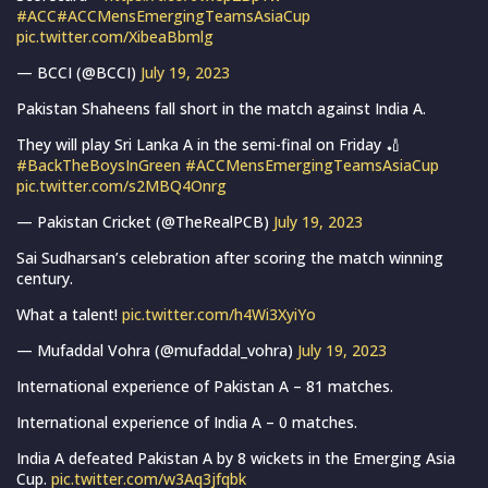
#ACC
#ACCMensEmergingTeamsAsiaCup
pic.twitter.com/XibeaBbmlg
— BCCI (@BCCI)
July 19, 2023
Pakistan Shaheens fall short in the match against India A.
They will play Sri Lanka A in the semi-final on Friday 🏏
#BackTheBoysInGreen
#ACCMensEmergingTeamsAsiaCup
pic.twitter.com/s2MBQ4Onrg
— Pakistan Cricket (@TheRealPCB)
July 19, 2023
Sai Sudharsan’s celebration after scoring the match winning
century.
What a talent!
pic.twitter.com/h4Wi3XyiYo
— Mufaddal Vohra (@mufaddal_vohra)
July 19, 2023
International experience of Pakistan A – 81 matches.
International experience of India A – 0 matches.
India A defeated Pakistan A by 8 wickets in the Emerging Asia
Cup.
pic.twitter.com/w3Aq3jfqbk