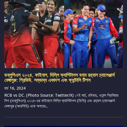
ডব্লুপিএল ২০২৪, ফাইনাল, দিল্লি ক্যাপিটালস বনাম রয়্যাল চ্যালেঞ্জার্স
বেঙ্গালুরু: প্রিভিউ, সম্ভাব্য একাদশ এবং ফ্যান্টাসি টিপস
মার্চ 16, 2024
RCB vs DC. (Photo Source: Twitter/X) ১৭ই মার্চ, রবিবার, ওমেন্স প্রিমিয়ার
লিগ (ডব্লুপিএল) ২০২৪-এর ফাইনালে দিল্লি ক্যাপিটালস (ডিসি) এবং রয়্যাল চ্যালেঞ্জার্স
বেঙ্গালুরু (আরসিবি) একে অপরের...