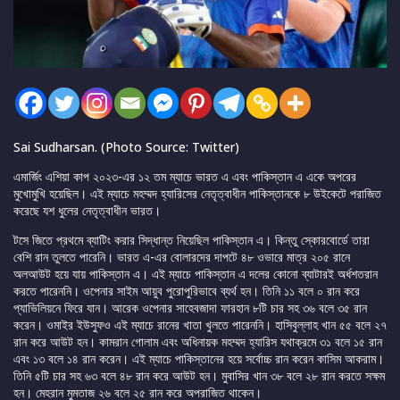
Sai Sudharsan. (Photo Source: Twitter)
এমার্জিং এশিয়া কাপ ২০২৩-এর ১২ তম ম্যাচে ভারত এ এবং পাকিস্তান এ একে অপরের
মুখোমুখি হয়েছিল। এই ম্যাচে মহম্মদ হ্যারিসের নেতৃত্বাধীন পাকিস্তানকে ৮ উইকেটে পরাজিত
করেছে যশ ধুলের নেতৃত্বাধীন ভারত।
টসে জিতে প্রথমে ব্যাটিং করার সিদ্ধান্ত নিয়েছিল পাকিস্তান এ। কিন্তু স্কোরবোর্ডে তারা
বেশি রান তুলতে পারেনি। ভারত এ-এর বোলারদের দাপটে ৪৮ ওভারে মাত্র ২০৫ রানে
অলআউট হয়ে যায় পাকিস্তান এ। এই ম্যাচে পাকিস্তান এ দলের কোনো ব্যাটারই অর্ধশতরান
করতে পারেননি। ওপেনার সাইম আয়ুব পুরোপুরিভাবে ব্যর্থ হন। তিনি ১১ বলে ০ রান করে
প্যাভিলিয়নে ফিরে যান। আরেক ওপেনার সাহেবজাদা ফারহান ৮টি চার সহ ৩৬ বলে ৩৫ রান
করেন। ওমাইর ইউসুফও এই ম্যাচে রানের খাতা খুলতে পারেননি। হাসিবুল্লাহ খান ৫৫ বলে ২৭
রান করে আউট হন। কামরান গোলাম এবং অধিনায়ক মহম্মদ হ্যারিস যথাক্রমে ৩১ বলে ১৫ রান
এবং ১৩ বলে ১৪ রান করেন। এই ম্যাচে পাকিস্তানের হয়ে সর্বোচ্চ রান করেন কাসিম আকরাম।
তিনি ৫টি চার সহ ৬৩ বলে ৪৮ রান করে আউট হন। মুবাসির খান ৩৮ বলে ২৮ রান করতে সক্ষম
হন। মেহরান মুমতাজ ২৬ বলে ২৫ রান করে অপরাজিত থাকেন।