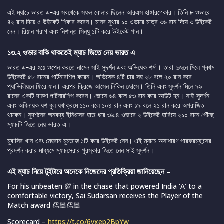
এই ম্যাচে ভারত এ-এর সবথেকে সফল বোলার ছিলেন আরএস হাঙ্গারগেকার। তিনি ৮ ওভারে
৪২ রান দিয়ে ৫ উইকেট শিকার করেন। মানব সুথার ১০ ওভারে মাত্র ৩৬ রান দিয়ে ৩ উইকেট
নেন। রিয়ান পরাগ এবং নিশান্ত সিন্ধু ১টি করে উইকেট পান।
১৩.২ ওভার বাকি থাকতেই ম্যাচ জিতে নেয় ভারত এ
ভারত এ-এর হয়ে ওপেন করতে নামেন সাই সুদর্শন এবং অভিষেক শর্মা। তারা দুজনে মিলে প্ৰথম
উইকেটে ৫৮ রানের পার্টনারশিপ করেন। অভিষেক ৪টি চার সহ ২৮ বলে ২০ রান করে
প্যাভিলিয়নে ফিরে যান। এরপর ক্রিজে আসেন নিকিন জোসে। তিনি এবং সুদর্শন মিলে ৯৯
রানের একটি দারুণ পার্টনারশিপ করেন। জোসে ৬৪ বলে ৫৩ রান করে আউট হন। সাই সুদর্শন
এবং অধিনায়ক যশ ধুল যথাক্রমে ১১০ বলে ১০৪ রান এবং ১৯ বলে ২১ রান করে অপরাজিত
থাকেন। সুদর্শনের অনবদ্য ইনিংসের হাত ধরে ৩৬.৪ ওভারে ২ উইকেট হারিয়ে ২১০ রানে পৌঁছে
ম্যাচটি জিতে নেয় ভারত এ।
মুবাসির খান এবং মেহরান মুমতাজ ১টি করে উইকেট নেন। এই ম্যাচে অসাধারণ পারফরম্যান্সের
প্রদর্শন করার মাধ্যমে ম্যাচসেরার পুরস্কার জিতে নেন সাই সুদর্শন।
এই ম্যাচ নিয়ে টুইটারে অনেকে নিজেদের প্রতিক্রিয়া জানিয়েছেন –
For his unbeaten 💯 in the chase that powered India ‘A’ to a
comfortable victory, Sai Sudarsan receives the Player of the
Match award 👏🏻👏🏻
Scorecard –
https://t.co/6vxep2BpYw