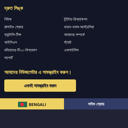
দ্রুত লিঙ্ক
নিউজ
টুইটার-রিঅ্যাকশন
लলাইভ স্কোর
ভারত-বনাম-অস্ট্রেলিয়া
ফ্যান্টাসি-টিপ্স
আমাদের সম্পর্কে
আইপিএল
স্ট্যাট
মহিলাদের-টি২০-বিশ্বকাপ
এনালাইসিস
সাপোর্ট
আমাদের নিউজলেটার এ সাবস্ক্রাইব করুন।
এখনই সাবস্ক্রাইব করুন
আমাদের অনুসরণ করুন এবং সর্বশেষ আপডেট পান
লাইভ স্কোর
BENGALI