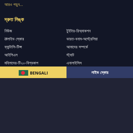
আরও পড়ুন…
দ্রুত লিঙ্ক
নিউজ
টুইটার-রিঅ্যাকশন
लলাইভ স্কোর
ভারত-বনাম-অস্ট্রেলিয়া
ফ্যান্টাসি-টিপ্স
আমাদের সম্পর্কে
আইপিএল
স্ট্যাট
মহিলাদের-টি২০-বিশ্বকাপ
এনালাইসিস
সাপোর্ট
লাইভ স্কোর
BENGALI
আমাদের নিউজলেটার এ সাবস্ক্রাইব করুন।
এখনই সাবস্ক্রাইব করুন
আমাদের অনুসরণ করুন এবং সর্বশেষ আপডেট পান