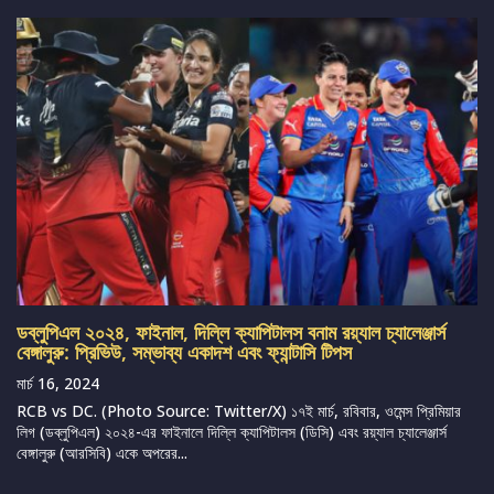
ডব্লুপিএল ২০২৪, ফাইনাল, দিল্লি ক্যাপিটালস বনাম রয়্যাল চ্যালেঞ্জার্স
বেঙ্গালুরু: প্রিভিউ, সম্ভাব্য একাদশ এবং ফ্যান্টাসি টিপস
মার্চ 16, 2024
RCB vs DC. (Photo Source: Twitter/X) ১৭ই মার্চ, রবিবার, ওমেন্স প্রিমিয়ার
লিগ (ডব্লুপিএল) ২০২৪-এর ফাইনালে দিল্লি ক্যাপিটালস (ডিসি) এবং রয়্যাল চ্যালেঞ্জার্স
বেঙ্গালুরু (আরসিবি) একে অপরের...