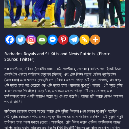
Barbados Royals and St Kitts and Nevis Patriots. (Photo
Source: Twitter)
৩রা সেপ্টেম্বর, রবিবার (ভারতীয় সময় – ৪ঠা সেপ্টেম্বর, সোমবার) বার্বাডোসের ব্রিজটাউনের
কেনসিংটন ওভালে বার্বাডোস রয়্যালস (বিআর) এবং সেন্ট কিটস অ্যান্ড নেভিস প্যাট্রিয়টস
(এসকেএন) একে অপরের মুখোমুখি হবে। বিআর এখনও পর্যন্ত ৬টি ম্যাচ খেলেছে, যার মধ্যে
২টি ম্যাচে তারা জয় পেয়েছে এবং ৩টি ম্যাচে তারা পরাজয়ের মুখোমুখি হয়েছে। ১টি ম্যাচ বৃষ্টির
কারণে ভেস্তে গিয়েছিল। অন্যদিকে, এসকেএন এখনও পর্যন্ত ৭টি ম্যাচ খেলেছে এবং
দুর্ভাগ্যবশত তারা একটি ম্যাচেও জয়ের মুখ দেখতে পারেনি। তাদের দুটি ম্যাচে কোনও ফলাফল
পাওয়া যায়নি।
বার্বাডোস রয়্যালস তাদের আগের ম্যাচে সেন্ট লুসিয়া কিংসের (এসএলকে) মুখোমুখি হয়েছিল।
সেই ম্যাচে রোভম্যান পাওয়েলের নেতৃত্বাধীন দল ৯০ রানে পরাজিত হয়েছিল। এই মুহূর্তে পয়েন্ট
তালিকায় তারা পঞ্চম স্থানে রয়েছে। অন্যদিকে, সেন্ট কিটস অ্যান্ড নেভিস প্যাট্রিয়টস তাদের
আগের ম্যাচে গুয়ানা আমাজন ওয়ারিয়র্সের (জিইউওয়াই) বিরুদ্ধে ৯৮ রানে হেরেছিল। এভিন