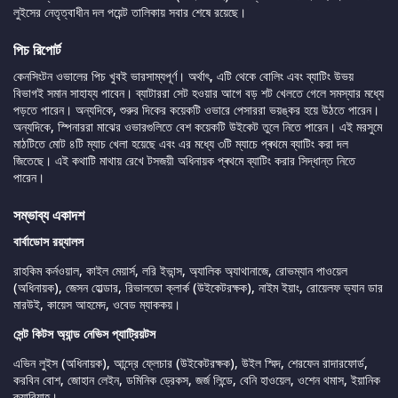
লুইসের নেতৃত্বাধীন দল পয়েন্ট তালিকায় সবার শেষে রয়েছে।
পিচ রিপোর্ট
কেনসিংটন ওভালের পিচ খুবই ভারসাম্যপূর্ণ। অর্থাৎ, এটি থেকে বোলিং এবং ব্যাটিং উভয়
বিভাগই সমান সাহায্য পাবেন। ব্যাটাররা সেট হওয়ার আগে বড় শট খেলতে গেলে সমস্যার মধ্যে
পড়তে পারেন। অন্যদিকে, শুরুর দিকের কয়েকটি ওভারে পেসাররা ভয়ঙ্কর হয়ে উঠতে পারেন।
অন্যদিকে, স্পিনাররা মাঝের ওভারগুলিতে বেশ কয়েকটি উইকেট তুলে নিতে পারেন। এই মরসুমে
মাঠটিতে মোট ৪টি ম্যাচ খেলা হয়েছে এবং এর মধ্যে ৩টি ম্যাচে প্ৰথমে ব্যাটিং করা দল
জিতেছে। এই কথাটি মাথায় রেখে টসজয়ী অধিনায়ক প্ৰথমে ব্যাটিং করার সিদ্ধান্ত নিতে
পারেন।
সম্ভাব্য একাদশ
বার্বাডোস রয়্যালস
রাহকিম কর্নওয়াল, কাইল মেয়ার্স, লরি ইভান্স, অ্যালিক অ্যাথানাজে, রোভম্যান পাওয়েল
(অধিনায়ক), জেসন হোল্ডার, রিভালডো ক্লার্ক (উইকেটরক্ষক), নাইম ইয়াং, রোয়েলফ ভ্যান ডার
মারউই, কায়েস আহমেদ, ওবেড ম্যাককয়।
সেন্ট কিটস অ্যান্ড নেভিস প্যাট্রিয়টস
এভিন লুইস (অধিনায়ক), আন্দ্রে ফ্লেচার (উইকেটরক্ষক), উইল স্মিদ, শেরফেন রাদারফোর্ড,
করবিন বোশ, জোহান লেইন, ডমিনিক ড্রেকস, জর্জ লিন্ডে, বেনি হাওয়েল, ওশেন থমাস, ইয়ানিক
ক্যারিয়াহ।