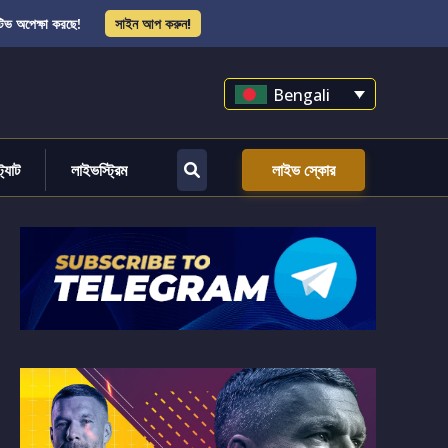
িভ অপেক্ষা করছে!
সাইন আপ করুন!
Bengali
্ট্যাট
লাইভস্ট্রিম
লাইভ স্কোর