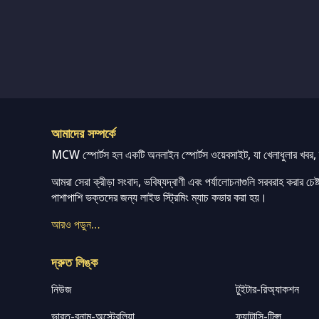
আমাদের সম্পর্কে
MCW স্পোর্টস হল একটি অনলাইন স্পোর্টস ওয়েবসাইট, যা খেলাধুলার খবর, ম্
আমরা সেরা ক্রীড়া সংবাদ, ভবিষ্যদ্বাণী এবং পর্যালোচনাগুলি সরবরাহ করার চেষ্টা
পাশাপাশি ভক্তদের জন্য লাইভ স্ট্রিমিং ম্যাচ কভার করা হয়।
আরও পড়ুন…
দ্রুত লিঙ্ক
নিউজ
টুইটার-রিঅ্যাকশন
ভারত-বনাম-অস্ট্রেলিয়া
ফ্যান্টাসি-টিপ্স