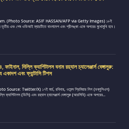
m. (Photo Source: ASIF HASSAN/AFP via Getty Images) ১৮ই
্রামে তৃতীয় এবং শেষ ওডিআই ম্যাচটিতে বাংলাদেশ এবং শ্রীলঙ্কা একে অপরের মুখোমুখি হবে।
ফাইনাল, দিল্লি ক্যাপিটালস বনাম রয়্যাল চ্যালেঞ্জার্স বেঙ্গালুরু:
্য একাদশ এবং ফ্যান্টাসি টিপস
Source: Twitter/X) ১৭ই মার্চ, রবিবার, ওমেন্স প্রিমিয়ার লিগ (ডব্লুপিএল)
ি ক্যাপিটালস (ডিসি) এবং রয়্যাল চ্যালেঞ্জার্স বেঙ্গালুরু (আরসিবি) একে অপরের...