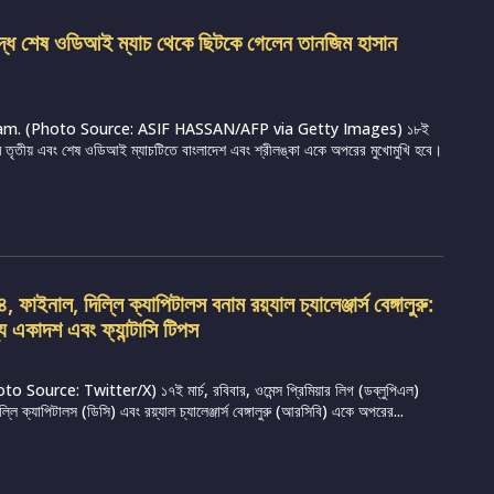
ুদ্ধে শেষ ওডিআই ম্যাচ থেকে ছিটকে গেলেন তানজিম হাসান
m. (Photo Source: ASIF HASSAN/AFP via Getty Images) ১৮ই
্রামে তৃতীয় এবং শেষ ওডিআই ম্যাচটিতে বাংলাদেশ এবং শ্রীলঙ্কা একে অপরের মুখোমুখি হবে।
ফাইনাল, দিল্লি ক্যাপিটালস বনাম রয়্যাল চ্যালেঞ্জার্স বেঙ্গালুরু:
্য একাদশ এবং ফ্যান্টাসি টিপস
Source: Twitter/X) ১৭ই মার্চ, রবিবার, ওমেন্স প্রিমিয়ার লিগ (ডব্লুপিএল)
ি ক্যাপিটালস (ডিসি) এবং রয়্যাল চ্যালেঞ্জার্স বেঙ্গালুরু (আরসিবি) একে অপরের...