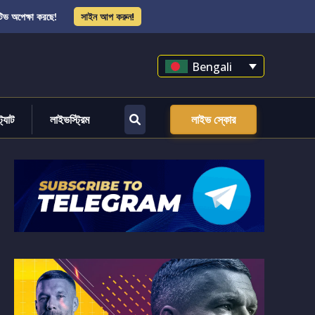
িভ অপেক্ষা করছে!
সাইন আপ করুন!
Bengali
্ট্যাট
লাইভস্ট্রিম
লাইভ স্কোর