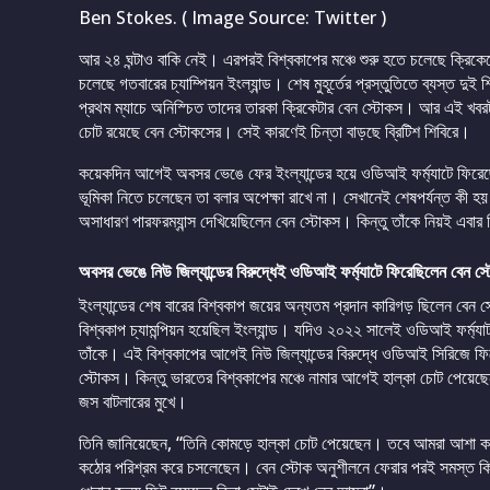
Ben Stokes. ( Image Source: Twitter )
আর ২৪ ঘন্টাও বাকি নেই। এরপরই বিশ্বকাপের মঞ্চে শুরু হতে চলেছে ক্রিকেটে
চলেছে গতবারের চ্যাম্পিয়ন ইংল্যান্ড। শেষ মুহূর্তের প্রস্তুতিতে ব্যস্ত দুই
প্রথম ম্যাচে অনিস্চিত তাদের তারকা ক্রিকেটার বেন স্টোকস। আর এই খবরটা 
চোট রয়েছে বেন স্টোকসের। সেই কারণেই চিন্তা বাড়ছে ব্রিটিশ শিবিরে।
কয়েকদিন আগেই অবসর ভেঙে ফের ইংল্যান্ডের হয়ে ওডিআই ফর্ম্যাটে ফিরেছেন ব
ভূমিকা নিতে চলেছেন তা বলার অপেক্ষা রাখে না। সেখানেই শেষপর্যন্ত কী হয় 
অসাধারণ পারফরম্যান্স দেখিয়েছিলেন বেন স্টোকস। কিন্তু তাঁকে নিয়ই এবার চ
অবসর ভেঙে নিউ জিল্যান্ডের বিরুদ্ধেই ওডিআই ফর্ম্যাটে ফিরেছিলেন বেন স
ইংল্যান্ডের শেষ বারের বিশ্বকাপ জয়ের অন্যতম প্রদান কারিগড় ছিলেন বেন 
বিশ্বকাপ চ্যামন্পিয়ন হয়েছিল ইংল্যান্ড। যদিও ২০২২ সালেই ওডিআই ফর্ম্
তাঁকে। এই বিশ্বকাপের আগেই নিউ জিল্যান্ডের বিরুদ্ধে ওডিআই সিরিজে ফি
স্টোকস। কিন্তু ভারতের বিশ্বকাপের মঞ্চে নামার আগেই হাল্কা চোট পেয়
জস বাটলারের মুখে।
তিনি জানিয়েছেন, “তিনি কোমড়ে হাল্কা চোট পেয়েছেন। তবে আমরা আশা 
কঠোর পরিশ্রম করে চসলেছেন। বেন স্টোক অনুশীলনে ফেরার পরই সমস্ত কিছ