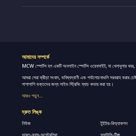
আমাদের সম্পর্কে
MCW স্পোর্টস হল একটি অনলাইন স্পোর্টস ওয়েবসাইট, যা খেলাধুলার খবর, ম্
আমরা সেরা ক্রীড়া সংবাদ, ভবিষ্যদ্বাণী এবং পর্যালোচনাগুলি সরবরাহ করার চেষ্টা
পাশাপাশি ভক্তদের জন্য লাইভ স্ট্রিমিং ম্যাচ কভার করা হয়।
আরও পড়ুন…
দ্রুত লিঙ্ক
নিউজ
টুইটার-রিঅ্যাকশন
ভারত-বনাম-অস্ট্রেলিয়া
ফ্যান্টাসি-টিপ্স