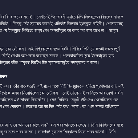
র বিশ্ব জয়ের লড়াই। সেখানেই উদ্বোধনী ম্যাচে নিউ জিল্যান্ডের বিরুদ্ধে নামতে
 শিবিরই। কিন্তু সেই ম্যাচের আগেই খানিকটা চিন্তায় ইংল্যান্ড বাহিনী। শোনাযাচ্ছে
যে ইংল্যান্ড শিবিরের জন্য বেশ অস্বস্তির তা বলার অপেক্ষা রাখে না। হাল্কা
েন স্টোকস। এই বিশ্বকাপের মঞ্চে ব্রিটিশ শিবিরে তিনি যে কতটা গুরুত্বপূর্ণ
সেটাই দেখার অপেক্ষায় রয়েছেন সকলে। প্রত্যাবর্তনের ম়্চে ইংল্যান্ডের হয়ে
িন্তার ভাঁজ পড়েছে ব্রিটিশ টিম ম্যানেজমেন্টের সদস্যদের কপালে।
্টোকস
স্টোকস। তাঁর হাত ধরেই ফাইনাবের মঞ্চে নিউ জিল্যান্ডকে হারিয়ে প্রথমবার ওডিআই
যাট থেকে অবসর নিয়েছিলেন বেন স্টোকস। সেই থেকে এই জার্সিতে আর দেখা যায়নি
রেছিলেন এই তারকা ক্রিকেটার। সেই সিরিজে সেঞ্চুরী ইনিংসও খেলেছিলেন বেন
েছেন বেন স্টোকস। ম্যাচের আগের দিন সেই কথা শোনা গেল খোদ দলের অধিনায়ক
করে আছি যে আমাদের কাছে একটা বাল খবর আসতে চলেছে। তিনি ফিজিওদের সঙ্গে
ু জানতে পারব আমরা। তারপরই চূড়ান্ত সিদ্ধান্ত নিতে পারব আমরা। তিনি