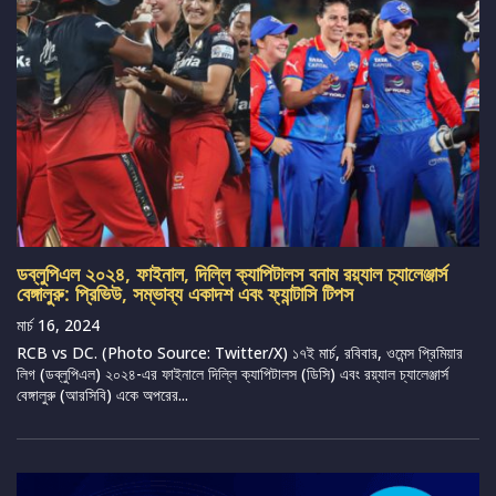
ডব্লুপিএল ২০২৪, ফাইনাল, দিল্লি ক্যাপিটালস বনাম রয়্যাল চ্যালেঞ্জার্স
বেঙ্গালুরু: প্রিভিউ, সম্ভাব্য একাদশ এবং ফ্যান্টাসি টিপস
মার্চ 16, 2024
RCB vs DC. (Photo Source: Twitter/X) ১৭ই মার্চ, রবিবার, ওমেন্স প্রিমিয়ার
লিগ (ডব্লুপিএল) ২০২৪-এর ফাইনালে দিল্লি ক্যাপিটালস (ডিসি) এবং রয়্যাল চ্যালেঞ্জার্স
বেঙ্গালুরু (আরসিবি) একে অপরের...