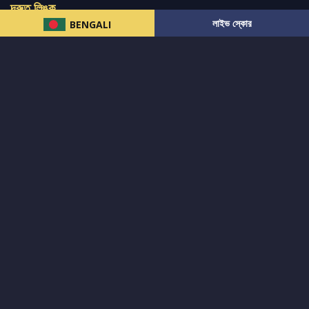
দ্রুত লিঙ্ক
লাইভ স্কোর
BENGALI
নিউজ
টুইটার-রিঅ্যাকশন
लলাইভ স্কোর
ভারত-বনাম-অস্ট্রেলিয়া
ফ্যান্টাসি-টিপ্স
আমাদের সম্পর্কে
আইপিএল
স্ট্যাট
মহিলাদের-টি২০-বিশ্বকাপ
এনালাইসিস
সাপোর্ট
আমাদের নিউজলেটার এ সাবস্ক্রাইব করুন।
এখনই সাবস্ক্রাইব করুন
আমাদের অনুসরণ করুন এবং সর্বশেষ আপডেট পান