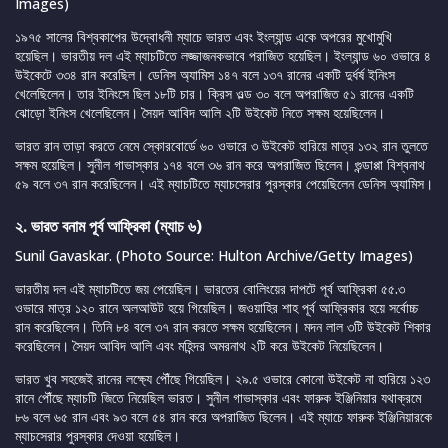
Images)
১৯৭৫ সালের বিশ্বকাপের উদ্বোধনী ম্যাচে ভারত এবং ইংল্যান্ড একে অপরের মুখোমুখি
হয়েছিল। ভারতীয় দল এই ম্যাচটিতে লজ্জাজনকভাবে পরাজিত হয়েছিল। ইংল্যান্ড ৬০ ওভারে ৪
উইকেটে ৩৩৪ রান করেছিল। ডেনিস অ্যামিস ১৪৭ বলে ১৩৭ রানের একটি দুর্ধর্ষ ইনিংস
খেলেছিলেন। তার ইনিংসে ছিল ১৮টি চার। ক্রিস ওল্ড ৩০ বলে অপরাজিত ৫১ রানের একটি
ঝোড়ো ইনিংস খেলেছিলেন। সৈয়দ আবিদ আলি ২টি উইকেট নিতে সক্ষম হয়েছিলেন।
ভারত রান তাড়া করতে নেমে স্কোরবোর্ডে ৬০ ওভারে ৩ উইকেট হারিয়ে মাত্র ১৩২ রান তুলতে
সক্ষম হয়েছিল। সুনীল গাভাস্কার ১৭৪ বলে ৩৬ রান করে অপরাজিত ছিলেন। গুন্ডাপ্পা বিশ্বনাথ
৫৯ বলে ৩৭ রান করেছিলেন। এই ম্যাচটিতে ম্যাচসেরার পুরস্কার পেয়েছিলেন ডেনিস অ্যামিস।
২. ভারত বনাম পূর্ব আফ্রিকা (ম্যাচ ৬)
Sunil Gavaskar. (Photo Source: Hulton Archive/Getty Images)
ভারতীয় দল এই ম্যাচটিতে জয় পেয়েছিল। ভারতের বোলিংয়ের দাপটে পূর্ব আফ্রিকা ৫৫.৩
ওভারে মাত্র ১২০ রানে অলআউট হয়ে গিয়েছিল। জওয়াহির শাহ পূর্ব আফ্রিকার হয়ে সর্বোচ্চ
রান করেছিলেন। তিনি ৮৪ বলে ৩৭ রান করতে সক্ষম হয়েছিলেন। মদন লাল ৩টি উইকেট শিকার
করেছিলেন। সৈয়দ আবিদ আলি এবং মহিন্দর অমরনাথ ২টি করে উইকেট নিয়েছিলেন।
ভারত খুব সহজেই রানের লক্ষ্যে পৌঁছে গিয়েছিল। ২৯.৫ ওভারে কোনো উইকেট না হারিয়ে ১২৩
রানে পৌঁছে ম্যাচটি জিতে নিয়েছিল ভারত। সুনীল গাভাস্কার এবং ফারুক ইঞ্জিনিয়ার যথাক্রমে
৮৬ বলে ৬৫ রান এবং ৯৩ বলে ৫৪ রান করে অপরাজিত ছিলেন। এই ম্যাচে ফারুক ইঞ্জিনিয়ারকে
ম্যাচসেরার পুরস্কার দেওয়া হয়েছিল।