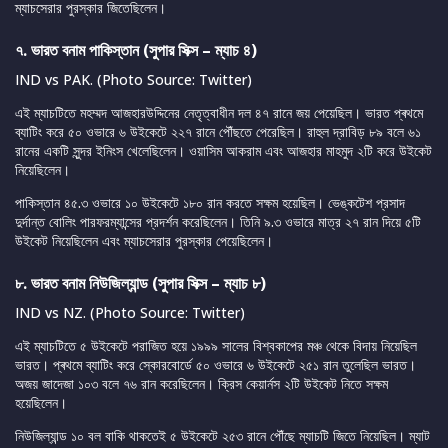
ম্যাচসেরার পুরস্কার জিতেছিলেন।
৭. ভারত বনাম পাকিস্তান (সুপার সিক্স – ম্যাচ ৪)
IND vs PAK. (Photo Source: Twitter)
এই ম্যাচটিতে মহম্মদ আজহারউদ্দিনের নেতৃত্বাধীন দল ৪৭ রানে জয় পেয়েছিল। ভারত প্ৰথমে
ব্যাটিং করে ৫০ ওভারে ৬ উইকেটে ২২৭ রানে পৌঁছতে পেরেছিল। রাহুল দ্রাবিড় ৮৯ বলে ৬১
রানের একটি সুন্দর ইনিংস খেলেছিলেন। ওয়াসিম আকরাম এবং আজহার মাহমুদ ২টি করে উইকেট
নিয়েছিলেন।
পাকিস্তান ৪৫.৩ ওভারে ১০ উইকেটে ১৮০ রান করতে সক্ষম হয়েছিল। ভেঙ্কটেশ প্রসাদ
দুর্দান্ত বোলিং পারফরম্যান্সের প্রদর্শন করেছিলেন। তিনি ৯.৩ ওভারে মাত্র ২৭ রান দিয়ে ৫টি
উইকেট নিয়েছিলেন এবং ম্যাচসেরার পুরস্কার পেয়েছিলেন।
৮. ভারত বনাম নিউজিল্যান্ড (সুপার সিক্স – ম্যাচ ৮)
IND vs NZ. (Photo Source: Twitter)
এই ম্যাচটিতে ৫ উইকেটে পরাজিত হয়ে ১৯৯৯ সালের বিশ্বকাপের মঞ্চ থেকে বিদায় নিয়েছিল
ভারত। প্ৰথমে ব্যাটিং করে স্কোরবোর্ডে ৫০ ওভারে ৬ উইকেটে ২৫১ রান তুলেছিল ভারত।
অজয় জাদেজা ১০৩ বলে ৭৬ রান করেছিলেন। ক্রিস কেয়ার্নস ২টি উইকেট নিতে সক্ষম
হয়েছিলেন।
নিউজিল্যান্ড ১০ বল বাকি থাকতেই ৫ উইকেটে ২৫৩ রানে পৌঁছে ম্যাচটি জিতে নিয়েছিল। ম্যাট