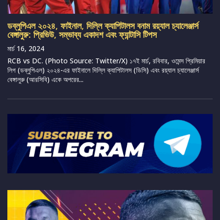
ডব্লুপিএল ২০২৪, ফাইনাল, দিল্লি ক্যাপিটালস বনাম রয়্যাল চ্যালেঞ্জার্স
বেঙ্গালুরু: প্রিভিউ, সম্ভাব্য একাদশ এবং ফ্যান্টাসি টিপস
মার্চ 16, 2024
RCB vs DC. (Photo Source: Twitter/X) ১৭ই মার্চ, রবিবার, ওমেন্স প্রিমিয়ার
লিগ (ডব্লুপিএল) ২০২৪-এর ফাইনালে দিল্লি ক্যাপিটালস (ডিসি) এবং রয়্যাল চ্যালেঞ্জার্স
বেঙ্গালুরু (আরসিবি) একে অপরের...