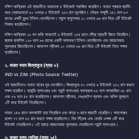
দক্ষিণ আফ্রিকা এই ম্যাচটিতে ভারতকে ৪ উইকেটে পরাজিত করেছিল। ভারত প্ৰথমে ব্যাটিং
করে স্কোরবোর্ডে ৫০ ওভারে ৫ উইকেটে ২৫৩ রান তুলেছিল। সৌরভ গাঙ্গুলী ১৪২ বলে ৯৭
রানের একটি সুন্দর ইনিংস খেলেছিলেন। ল্যান্স ক্লুসেনার ১০ ওভারে ৬৬ রান দিয়ে ৩টি উইকেট
শিকার করেছিলেন।
দক্ষিণ আফ্রিকা ১৬ বল বাকি থাকতেই ৬ উইকেটে ২৫৪ রানে পৌঁছে ম্যাচটি জিতে নিয়েছিল।
জ্যাক ক্যালিস ১২৮ বলে ৯৬ রানের একটি অসাধারণ ইনিংস খেলেছিলেন এবং ম্যাচসেরার
পুরস্কার জিতেছিলেন। জাভাগল শ্রীনাথ ১০ ওভারে ৬৯ রান দিয়ে ২টি উইকেট নিতে সক্ষম
হয়েছিলেন।
২. ভারত বনাম জিম্বাবুয়ে (ম্যাচ ৮)
IND vs ZIM. (Photo Source: Twitter)
এই ম্যাচটিতেও ভারত হারের মুখ দেখেছিল। জিম্বাবুয়ে ৫০ ওভারে ৯ উইকেটে ২৫২ রান করতে
সক্ষম হয়েছিল। অ্যান্ডি ফ্লাওয়ার এবং গ্রান্ট ফ্লাওয়ার যথাক্রমে ৮৫ বলে অপরাজিত ৬৮ রান
এবং ৮৯ বলে ৪৫ রান করেছিলেন। জাভাগল শ্রীনাথ, ভেঙ্কটেশ প্রসাদ এবং অনিল কুম্বলে
২টি করে উইকেট নিয়েছিলেন।
ভারত ২৪৯ রানে অলআউট হয়ে গিয়েছিল এবং মাত্র ৩ রানে ম্যাচটি হেরেছিল। সদাগোপ্পন
রমেশ ৭৭ বলে ৫৫ রান করতে সক্ষম হয়েছিলেন। হিথ স্ট্রিক এবং হেনরি ওলঙ্গা ৩টি করে
উইকেট পেয়েছিলেন। এই ম্যাচে ম্যাচসেরার পুরস্কার পেয়েছিলেন গ্রান্ট ফ্লাওয়ার।
৩. ভারত বনাম কেনিয়া (ম্যাচ ১৫)