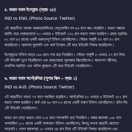
৫. ভারত বনাম ইংল্যান্ড (ম্যাচ ২৫)
IND vs ENG. (Photo Source: Twitter)
এই ম্যাচটিতে মহম্মদ আজহারউদ্দিনের নেতৃত্বাধীন দল ৬৩ রানে জয় পেয়েছিল। ভারত প্ৰথমে
ব্যাটিং করে স্কোরবোর্ডে ৫০ ওভারে ৮ উইকেটে ২৩২ রান করতে সক্ষম হয়েছিল। রাহুল দ্রাবিড়
৮২ বলে ৫৩ রানের একটি গুরুত্বপূর্ণ ইনিংস খেলেছিলেন। সৌরভ গাঙ্গুলী ৫৯ বলে ৪০ রান
করেছিলেন। অ্যালান মুল্লালি এবং মার্ক ইলহাম ২টি করে উইকেট শিকার করেছিলেন।
ইংল্যান্ডের ইনিংস মাত্র ১৬৯ রানে শেষ হয়ে গিয়েছিল। সৌরভ গাঙ্গুলী ৮ ওভারে ২৭ রান দিয়ে
৩টি উইকেট তুলে নিয়েছিলেন এবং ম্যাচসেরার পুরস্কার জিতেছিলেন। জাভাগল শ্রীনাথ,
দেবাশিস মহান্তি এবং অনিল কুম্বলে ২টি করে উইকেট পেয়েছিলেন।
৬. ভারত বনাম অস্ট্রেলিয়া (সুপার সিক্স – ম্যাচ ১)
IND vs AUS. (Photo Source: Twitter)
এই ম্যাচটিতে ভারত ৭৭ রানে পরাজিত হয়েছিল। অস্ট্রেলিয়া ৫০ ওভারে ৬ উইকেটে ২৮২ রান
করতে সক্ষম হয়েছিল। মার্ক ওয়া ৯৯ বলে ৮৩ রানের একটি দারুণ ইনিংস খেলেছিলেন। রবিন সিং
২টি উইকেট পেয়েছিলেন।
ভারত রান তাড়া করতে নেমে ২০৫ রানে অলআউট হয়ে গিয়েছিল। অজয় জাদেজা ১৩৮ বলে
অপরাজিত ১০০ রানের একটি অসাধারণ ইনিংস খেলেছিলেন, কিন্তু দলকে ম্যাচটি জেতাতে
পারেননি। গ্লেন ম্যাকগ্রা ১০ ওভারে ৩৪ রান দিয়ে ৩টি উইকেট শিকার করেছিলেন এবং