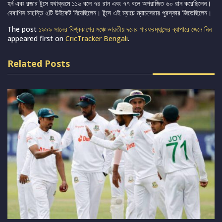
হর্ন এবং রজার টুসে যথাক্রমে ১১৬ বলে ৭৪ রান এবং ৭৭ বলে অপরাজিত ৬০ রান করেছিলেন।
দেবাশিস মহান্তি ২টি উইকেট নিয়েছিলেন। টুসে এই ম্যাচে ম্যাচসেরার পুরস্কার জিতেছিলেন।
The post
১৯৯৯ সালের বিশ্বকাপের মঞ্চে ভারতীয় দলের পারফরম্যান্সের ব্যাপারে জেনে নিন
appeared first on
CricTracker Bengali
.
Related Posts