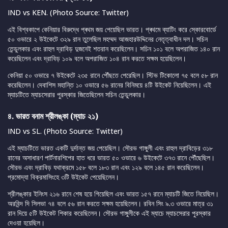
IND vs KEN. (Photo Source: Twitter)
এই বিশ্বকাপে কেনিয়ার বিরুদ্ধে প্ৰথম জয় পেয়েছিল ভারত। প্ৰথমে ব্যাটিং করে স্কোরবোর্ডে
৫০ ওভারে ২ উইকেটে ৩২৯ রান তুলেছিল মহম্মদ আজহারউদ্দিনের নেতৃত্বাধীন দল। সচিন
তেন্ডুলকার এবং রাহুল দ্রাবিড় দুজনেই শতরান করেছিলেন। সচিন ১০১ বলে অপরাজিত ১৪০ রান
করেছিলেন এবং দ্রাবিড় ১০৯ বলে অপরাজিত ১০৪ রান করতে সক্ষম হয়েছিলেন।
কেনিয়া ৫০ ওভারে ৭ উইকেটে ২৩৫ রানে পৌঁছতে পেরেছিল। স্টিভ টিকোলো ৭৫ বলে ৫৮ রান
করেছিলেন। দেবাশিস মহান্তি ১০ ওভারে ৫৬ রানের বিনিময়ে ৪টি উইকেট নিয়েছিলেন। এই
ম্যাচটিতে ম্যাচসেরার পুরস্কার জিতেছিলেন সচিন তেন্ডুলকার।
৪. ভারত বনাম শ্রীলঙ্কা (ম্যাচ ২১)
IND vs SL. (Photo Source: Twitter)
এই ম্যাচটিতে ভারত একটি দুর্দান্ত জয় পেয়েছিল। সৌরভ গাঙ্গুলী এবং রাহুল দ্রাবিড়ের ৩১৮
রানের অসাধারণ পার্টনারশিপের হাত ধরে ভারত ৫০ ওভারে ৬ উইকেটে ৩৭৩ রানে পৌঁছেছিল।
সৌরভ এবং দ্রাবিড় যথাক্রমে ১৫৮ বলে ১৮৩ রান এবং ১২৯ বলে ১৪৫ রান করেছিলেন।
প্রমোদ্যা বিক্রমাসিংহে ৩টি উইকেট পেয়েছিলেন।
শ্রীলঙ্কার ইনিংস ২১৬ রানে শেষ হয়ে গিয়েছিল এবং ভারত ১৫৭ রানে ম্যাচটি জিতে নিয়েছিল।
অরবিন্দ দি সিলভা ৭৪ বলে ৫৬ রান করতে সক্ষম হয়েছিলেন। রবিন সিং ৯.৩ ওভারে মাত্র ৩১
রান দিয়ে ৫টি উইকেট শিকার করেছিলেন। সৌরভ গাঙ্গুলীকে এই ম্যাচে ম্যাচসেরার পুরস্কার
দেওয়া হয়েছিল।